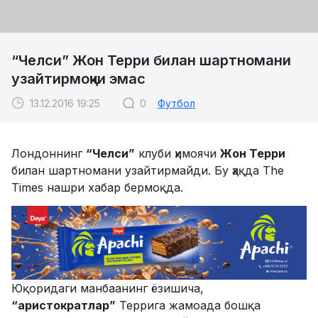
“Челси” Жон Терри билан шартномани
узайтирмоқчи эмас
13.12.2016 19:25
0
Футбол
Лондоннинг
“Челси”
клуби ҳимоячи
Жон Терри
билан шартномани узайтирмайди. Бу ҳақда The
Times нашри хабар бермоқда.
Юқоридаги манбаанинг ёзишича,
“аристократлар”
Террига жамоада бошқа