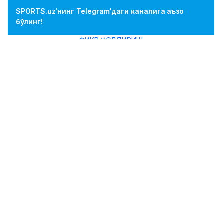
SPORTS.uz'нинг Telegram'даги каналига аъзо
бўлинг!
ФИКР ҚОЛДИРИШ
Сервер Жепаров: ОЧЛ-2017да ярим
финалга қадар боришни кўзлаяпмиз
13.12.2016 17:54
Isayev Bekzod
0
Футбол
Биласиз, бугун қитъамиздаги клублар миқёсидаги
энг нуфузли мусобақа саналадиган Осиё
Чемпионлар Лигаси 2017 мавсуми учун қуръа
ташлаш маросими бўлиб ўтди.