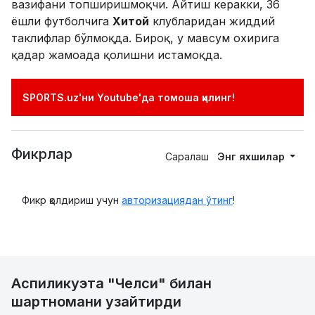
вазифани топширишмоқчи. Айтиш керакки, 36
ёшли футболчига
Хитой
клубларидан жиддий
таклифлар бўлмоқда. Бироқ, у мавсум охирига
қадар жамоада қолишни истамоқда.
SPORTS.uz'ни Youtube'да томоша қилинг!
Фикрлар
Саралаш
Энг яхшилар
Фикр қолдириш учун
авторизациядан ўтинг
!
Аспиликуэта "Челси" билан
шартномани узайтирди