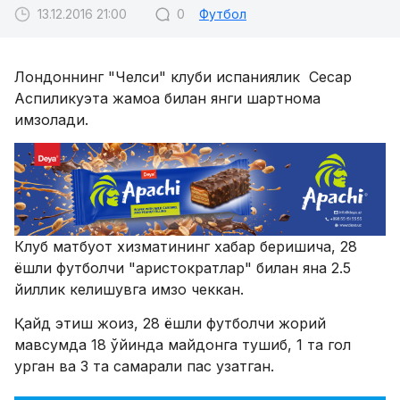
13.12.2016 21:00
0
Футбол
Лондоннинг "Челси" клуби испаниялик Сесар
Аспиликуэта жамоа билан янги шартнома
имзолади.
Клуб матбуот хизматининг хабар беришича, 28
ёшли футболчи "аристократлар" билан яна 2.5
йиллик келишувга имзо чеккан.
Қайд этиш жоиз, 28 ёшли футболчи жорий
мавсумда 18 ўйинда майдонга тушиб, 1 та гол
урган ва 3 та самарали пас узатган.