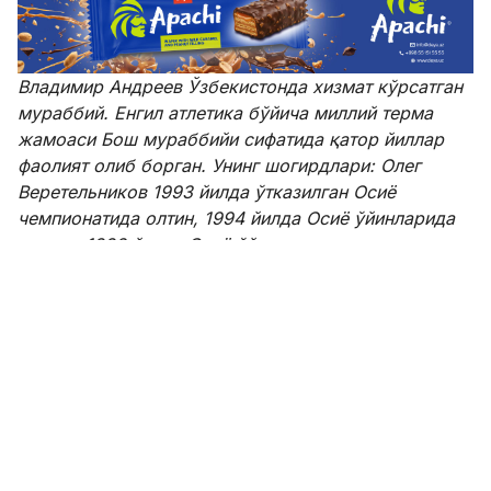
Владимир Андреев Ўзбекистонда хизмат кўрсатган
мураббий. Енгил атлетика бўйича миллий терма
жамоаси Бош мураббийи сифатида қатор йиллар
фаолият олиб борган. Унинг шогирдлари: Олег
Веретельников 1993 йилда ўтказилган Осиё
чемпионатида олтин, 1994 йилда Осиё ўйинларида
кумуш, 1998 йилда Осиё ўйинларида олтин медалга
сазовор бўлган. Леонид Андреев 2002 йили Жаҳон
чемпиони, Пекин Олимпиадаси финалчиси бўлди.
Светлана Радзивил 2006 йили ўсмирлар ўртасида
Жаҳон чемпиони. Виталий Смирнов ва Павел
Андреев Осиё чемпионлари, Рифат Ортиқов, Марат
Ҳайдаров Осиё чемпионати совриндорларидир.
Ўзбекистон кубоги мусобақаларида 15 та жамоага
бирлашган 376 нафар спортчи иштирок этмоқда.