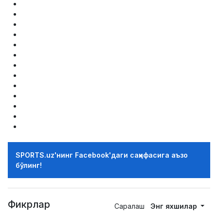
SPORTS.uz'нинг Facebook'даги саҳифасига аъзо
бўлинг!
Фикрлар
Саралаш
Энг яхшилар