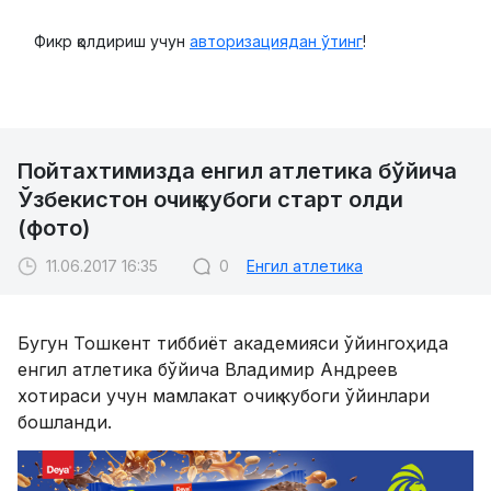
Фикр қолдириш учун
авторизациядан ўтинг
!
Пойтахтимизда енгил атлетика бўйича
Ўзбекистон очиқ кубоги старт олди
(фото)
11.06.2017 16:35
0
Енгил атлетика
Бугун Тошкент тиббиёт академияси ўйингоҳида
енгил атлетика бўйича Владимир Андреев
хотираси учун мамлакат очиқ кубоги ўйинлари
бошланди.