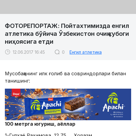
ФОТОРЕПОРТАЖ: Пойтахтимизда енгил
атлетика бўйича Ўзбекистон очиқ кубоги
ниҳоясига етди
12.06.2017 16:45
0
Енгил атлетика
Мусобақанинг илк ғолиб ва совриндорлари билан
танишинг:
100 метрга югуриш, аёллар
1-Гулхаё Рахимова, 12,75 Хоразм,