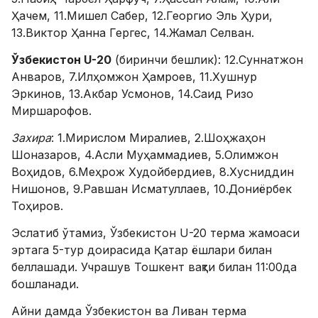
Ҳачем, 11.Мишел Сабер, 12.Георгио Эль Ҳури,
13.Виктор Ҳанна Гергес, 14.Жамал Селван.
Ўзбекистон U-20
(биринчи бешлик): 12.Суннатжон
Анваров, 7.Илҳомжон Ҳамроев, 11.Хушнур
Эркинов, 13.Акбар Усмонов, 14.Саид Ризо
Миршарофов.
Захира
: 1.Мирислом Миралиев, 2.Шоҳжаҳон
Шоназаров, 4.Асли Муҳаммадиев, 5.Олимжон
Воҳидов, 6.Меҳрож Худойбердиев, 8.Хусниддин
Нишонов, 9.Равшан Исматуллаев, 10.Дониёрбек
Тоҳиров.
Эслатиб ўтамиз, Ўзбекистон U-20 терма жамоаси
эртага 5-тур доирасида Қатар ёшлари билан
беллашади. Учрашув Тошкент вақти билан 11:00да
бошланади.
Айни дамда Ўзбекистон ва Ливан терма