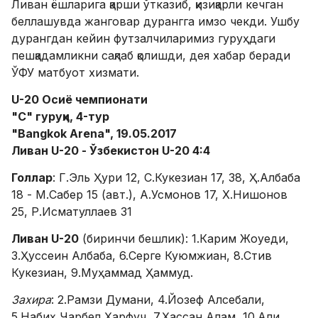
Ливан ёшларига қарши ўтказиб, қизиқарли кечган
беллашувда жанговар дурангга имзо чекди. Ушбу
дурангдан кейин футзалчиларимиз гуруҳдаги
пешқадамликни сақлаб қолишди, дея хабар беради
ЎФУ матбуот хизмати.
U-20 Осиё чемпионати
"C" гуруҳи, 4-тур
"Bangkok Arena", 19.05.2017
Ливан U-20 - Ўзбекистон U-20 4:4
Голлар
: Г.Эль Ҳури 12, С.Кукезиан 17, 38, Ҳ.Албаба
18 - М.Сабер 15 (авт.), А.Усмонов 17, Х.Нишонов
25, Р.Исматуллаев 31
Ливан U-20
(биринчи бешлик): 1.Карим Жоуеди,
3.Ҳуссеин Албаба, 6.Серге Куюмжиан, 8.Стив
Кукезиан, 9.Муҳаммад Ҳаммуд.
Захира
: 2.Рамзи Думани, 4.Йозеф Алсебали,
5.Набиҳ Чарбел Ҳарфуч, 7.Ҳассан Алам, 10.Али