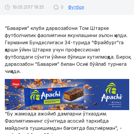
19.05.2017 19:25
0
Футбол
“Бавария” клуби дарвозабони Том Штарке
футболчилик фаолиятини якунлашини эълон қилди.
Германия Бундеслигаси 34-турида “Фрайбург”га
қарши ўйин Штарке учун профессионал
футболдаги сўнгги ўйини бўлиши кутилмоқда. Бироқ
дарвозабон “Бавария” билан Осиё бўйлаб турнега
чиқади.
“Бу жамоада ажойиб дамларни ўтказдим.
Фаолиятимнинг сўнггида асосий таркибда
майдонга тушишимдан бағоятда баҳтиёрман”, -