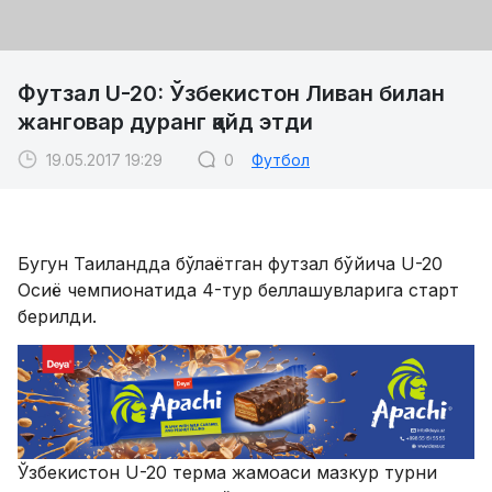
Футзал U-20: Ўзбекистон Ливан билан
жанговар дуранг қайд этди
19.05.2017 19:29
0
Футбол
Бугун Таиландда бўлаётган футзал бўйича U-20
Осиё чемпионатида 4-тур беллашувларига старт
берилди.
Ўзбекистон U-20 терма жамоаси мазкур турни