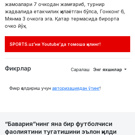
жамоалари 7 очкодан жамғариб, турнир
жадвалида етакчилик қилаётган бўлса, Гонконг 6,
Мянма 3 очкога эга. Қатар термасида бирорта
очко йўқ.
SPORTS.uz'ни Youtube'да томоша қилинг!
Фикрлар
Саралаш
Энг яхшилар
Фикр қолдириш учун
авторизациядан ўтинг
!
“Бавария”нинг яна бир футболчиси
фаолиятини тугатишини эълон қилди