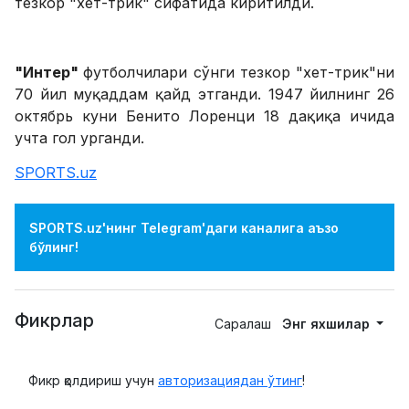
тезкор "хет-трик" сифатида киритилди.
"Интер"
футболчилари сўнги тезкор "хет-трик"ни
70 йил муқаддам қайд этганди. 1947 йилнинг 26
октябрь куни Бенито Лоренци 18 дақиқа ичида
учта гол урганди.
SPORTS.uz
SPORTS.uz'нинг Telegram'даги каналига аъзо
бўлинг!
Фикрлар
Саралаш
Энг яхшилар
Фикр қолдириш учун
авторизациядан ўтинг
!