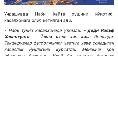
Учрашувда Наби Кейта хушини йўқотиб,
касалхонага олиб кетилган эди.
- Наби тунни касалхонада ўтказди,
- деди Ральф
Хасенхуэтл. -
Ўзини яхши ҳис қила бошлади.
Текширувлар футболчинипг ҳаётига хавф соладиган
касаллик йўқлигини кўрсатди. Менимча қон
айланиши бузилган. Клуб бу ҳолатни ўрганиш
бўйича қўшимча текширувлар ўтказади.
Жорий мавсумда 22 ёшли ярим ҳимоячи барча
турнирларда 23 та учрашув ўтказиб, тўртта гол
урди. Наби Кейтага қатор клублар қизиқиш
билдирмоқда.
SPORTS.uz