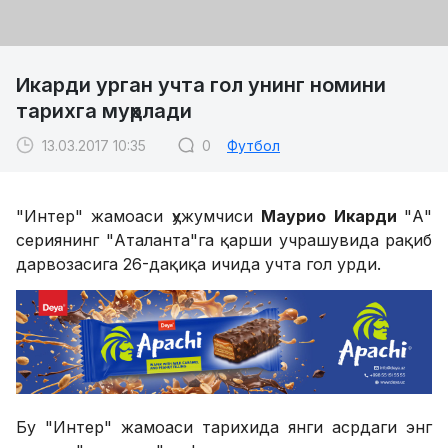
Икарди урган учта гол унинг номини
тарихга муҳрлади
13.03.2017 10:35
0
Футбол
"Интер" жамоаси ҳужумчиси
Маурио Икарди
"А"
сериянинг "Аталанта"га қарши учрашувида рақиб
дарвозасига 26-дақиқа ичида учта гол урди.
Бу "Интер" жамоаси тарихида янги асрдаги энг