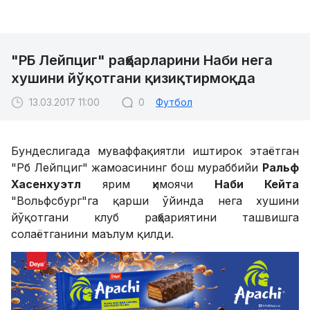
"РБ Лейпциг" раҳбарларини Наби нега
хушини йўқотгани қизиқтирмоқда
13.03.2017 11:00
0
Футбол
Бундеслигада муваффақиятли иштирок этаётган
"Рб Лейпциг" жамоасининг бош мураббийи
Ральф
Хасенхуэтл
ярим ҳимоячи
Наби Кейта
"Вольфсбург"га қарши ўйинда нега хушини
йўқотгани клуб раҳбариятини ташвишга
солаётганини маълум қилди.