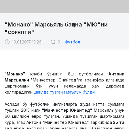
"Монако" Марсьяль баҳона "МЮ"ни
"соғяпти"
10.01.2017 13:26
0
Футбол
"Монако" к
луби ўзининг ёш футболчиси
Антони
Марсьялни
"Манчестер Юнайтед"га трансфер қилганида
шартномани ўзи учун келажакда ҳам даромад
келтирадиган
шаклда тузгани маълум бўлди.
Аслида бу футболчи инглизларга жуда катта суммага
тушган. 2015 йили
"Манчестер Юнайтед"
Марсьяль учун
60 миллион евро тўлаган. Ўшанда тузилган шартномага
кўра, агар Антони "Манчестер Юнайтед" таркибида
25 та
гол урса,
инглизлар французларга яна 10 миллион евро