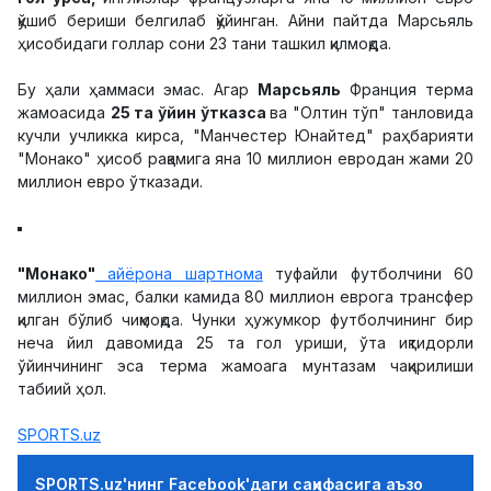
қўшиб бериши белгилаб қўйинган. Айни пайтда Марсьяль
ҳисобидаги голлар сони 23 тани ташкил қилмоқда.
Бу ҳали ҳаммаси эмас. Агар
Марсьяль
Франция терма
жамоасида
25 та ўйин ўтказса
ва "Олтин тўп" танловида
кучли учликка кирса, "Манчестер Юнайтед" раҳбарияти
"Монако" ҳисоб рақамига яна 10 миллион евродан жами 20
миллион евро ўтказади.
"Монако"
айёрона шартнома
туфайли футболчини 60
миллион эмас, балки камида 80 миллион еврога трансфер
қилган бўлиб чиқмоқда. Чунки ҳужумкор футболчининг бир
неча йил давомида 25 та гол уриши, ўта иқтидорли
ўйинчининг эса терма жамоага мунтазам чақирилиши
табиий ҳол.
SPORTS.uz
SPORTS.uz'нинг Facebook'даги саҳифасига аъзо