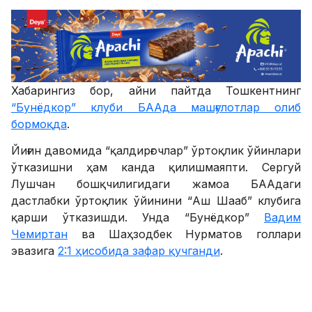
Хабарингиз бор, айни пайтда Тошкентнинг
“Бунёдкор” клуби БААда машғулотлар олиб
бормоқда
.
Йиғин давомида “қалдирғочлар” ўртоқлик ўйинлари
ўтказишни ҳам канда қилишмаяпти. Сергуй
Лушчан бошқчилигидаги жамоа БААдаги
дастлабки ўртоқлик ўйинини “Аш Шааб” клубига
қарши ўтказишди. Унда “Бунёдкор”
Вадим
Чемиртан
ва Шаҳзодбек Нурматов голлари
эвазига
2:1 ҳисобида зафар қучганди
.
Бугун эса “Бунёдкор” ўзининг иккинчи ўртоқлик