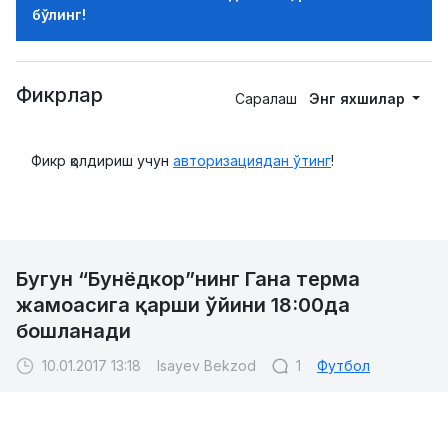
бўлинг!
Фикрлар
Саралаш
Энг яхшилар
Фикр қолдириш учун
авторизациядан ўтинг
!
Бугун “Бунёдкор”нинг Гана терма
жамоасига қарши ўйини 18:00да
бошланади
10.01.2017 13:18
Isayev Bekzod
1
Футбол