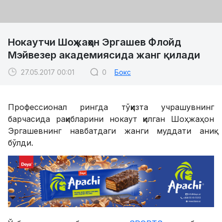
Нокаутчи Шоҳжаҳон Эргашев Флойд
Мэйвезер академиясида жанг қилади
27.05.2017 00:01
0
Бокс
Профессионал рингда тўққизта учрашувнинг
барчасида рақибларини нокаут қилган Шоҳжаҳон
Эргашевнинг навбатдаги жанги муддати аниқ
бўлди.