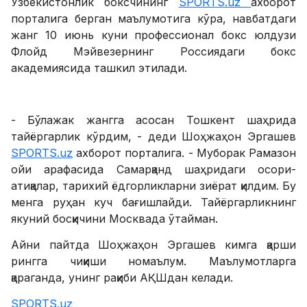
Ўзбекистонлик боксчининг
SPORTS.uz
ахборот
порталига берган маълумотига кўра, навбатдаги
жанг 10 июнь куни профессионал бокс юлдузи
Флойд Мэйвезернинг Россиядаги бокс
академиясида ташкил этилади.
- Бўлажак жангга асосан Тошкент шаҳрида
тайёргарлик кўрдим, - деди Шоҳжаҳон Эргашев
SPORTS.uz
ахборот порталига. - Муборак Рамазон
ойи арафасида Самарқанд шаҳридаги осори-
атиқалар, тарихий ёдгорликларни зиёрат қилдим. Бу
менга руҳан куч бағишлайди. Тайёргарликнинг
якуний босқичини Москвада ўтайман.
Айни пайтда Шоҳжаҳон Эргашев кимга қарши
рингга чиқиши номаълум. Маълумотларга
қараганда, унинг рақиби АҚШдан келади.
SPORTS.uz