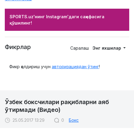
SPORTS.uz'нинг Instagram'даги саҳифасига
қўшилинг!
Фикрлар
Саралаш
Энг яхшилар
Фикр қолдириш учун
авторизациядан ўтинг
!
Ўзбек боксчилари рақибларни аяб
ўтирмади (Видео)
25.05.2017 13:29
0
Бокс