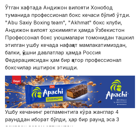
Ўтган хафтада Андижон вилояти Хонобод
туманида профессионал бокс кечаси бўлиб ўтди.
"Abu Saxiy Boxing team", "Аkhmat" бокс клуби,
Андижон вилоят ҳокимияти ҳамда Ўзбекистон
Профессонал бокс уюшмалари томонидан ташкил
этилган ушбу кечада нафақат мамлакатимиздан,
балки, қўшни давлатлар ҳамда Россия
Федерациясидан ҳам бир қатор профессионал
боксчилар иштирок этишди.
Ушбу кечанинг регламентига кўра жанглар 4
раунддан иборат бўлди, ҳар бир раунд эса 3
дақиқадан давом эттирилди.
Аҳамиятли томони шундаки, шу куни рингда