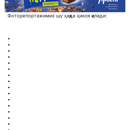
Фоторепортажимиз шу ҳақда ҳикоя қилади: