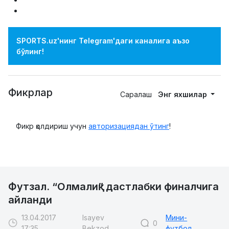
SPORTS.uz'нинг Telegram'даги каналига аъзо
бўлинг!
Фикрлар
Саралаш
Энг яхшилар
Фикр қолдириш учун
авторизациядан ўтинг
!
Футзал. “Олмалиқ” дастлабки финалчига
айланди
13.04.2017
Isayev
Мини-
0
17:35
Bekzod
футбол