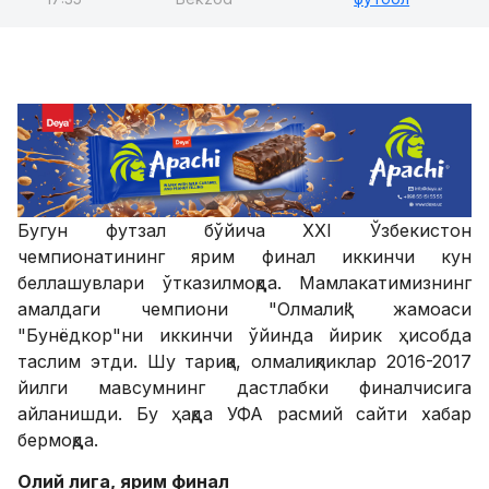
Бугун футзал бўйича XXI Ўзбекистон
чемпионатининг ярим финал иккинчи кун
беллашувлари ўтказилмоқда. Мамлакатимизнинг
амалдаги чемпиони "Олмалиқ" жамоаси
"Бунёдкор"ни иккинчи ўйинда йирик ҳисобда
таслим этди. Шу тариқа, олмалиқликлар 2016-2017
йилги мавсумнинг дастлабки финалчисига
айланишди. Бу ҳақда УФА расмий сайти хабар
бермоқда.
Олий лига, ярим финал