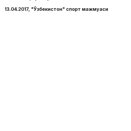
13.04.2017, "Ўзбекистон" спорт мажмуаси
"Бунёдкор" - "Олмалиқ" 2:8
Голлар:
О.Воҳидов 37, Х.Нажимов 39 -
С.Маҳмудов 9, А.Юнусов 17, 30, Ж.Аноров 18,
Ф.Абдумавлонов 19, 32, 39, Ж.Шарипов 35
SPORTS.uz'нинг Facebook'даги саҳифасига аъзо
бўлинг!
ФИКР ҚОЛДИРИШ
Бугун Ўзбекистон чемпионати ярим
финал ўйинлари давом эттирилади