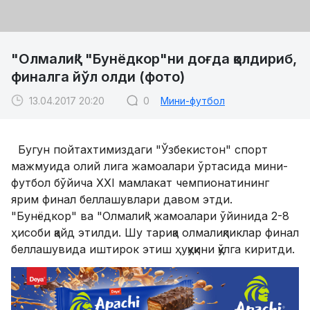
"Олмалиқ" "Бунёдкор"ни доғда қолдириб,
финалга йўл олди (фото)
13.04.2017 20:20
0
Мини-футбол
Бугун пойтахтимиздаги "Ўзбекистон" спорт
мажмуида олий лига жамоалари ўртасида мини-
футбол бўйича XXI мамлакат чемпионатининг
ярим финал беллашувлари давом этди.
"Бунёдкор" ва "Олмалиқ" жамоалари ўйинида 2-8
ҳисоби қайд этилди. Шу тариқа олмалиқликлар финал
беллашувида иштирок этиш ҳуқуқини қўлга киритди.