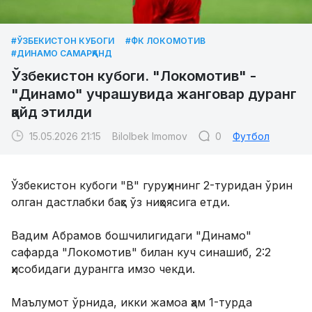
#ЎЗБЕКИСТОН КУБОГИ
#ФК ЛОКОМОТИВ
#ДИНАМО САМАРҚАНД
Ўзбекистон кубоги. "Локомотив" -
"Динамо" учрашувида жанговар дуранг
қайд этилди
15.05.2026 21:15
Bilolbek Imomov
0
Футбол
Ўзбекистон кубоги "B" гуруҳининг 2-туридан ўрин
олган дастлабки баҳс ўз ниҳоясига етди.
Вадим Абрамов бошчилигидаги "Динамо"
сафарда "Локомотив" билан куч синашиб, 2:2
ҳисобидаги дурангга имзо чекди.
Маълумот ўрнида, икки жамоа ҳам 1-турда