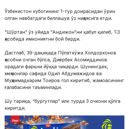
Ўзбекистон кубогининг 1-тур доирасидан ўрин
олган навбатдаги беллашув ўз ниҳоясига етди.
“Шўртан” ўз уйида “Андижон”ни қабул қилиб, 1:3
ҳисобида имкониятни бой берди.
Дастлаб, 39-дақиқада Пўлатхўжа Холдорхонов
ҳисобни очган бўлса, Диёрбек Асомиддинов
орадаги фарқни йўққа чиқарди. Шунингдек,
меҳмонлар сафида Одил Абдумажидов ва
Муҳаммадкарим Тоиров гол киритиб, жамоасининг
ғалабасини таъминлади.
Шу тариқа, “бургутлар” илк турда 3 очкони қўлга
киритди.