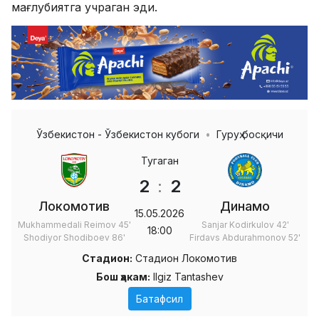
мағлубиятга учраган эди.
Ўзбекистон - Ўзбекистон кубоги
Гуруҳ босқичи
Тугаган
2
:
2
Локомотив
Динамо
15.05.2026
Mukhammedali Reimov
45'
Sanjar Kodirkulov
42'
18:00
Shodiyor Shodiboev
86'
Firdavs Abdurahmonov
52'
Стадион:
Стадион Локомотив
Бош ҳакам:
Ilgiz Tantashev
Батафсил