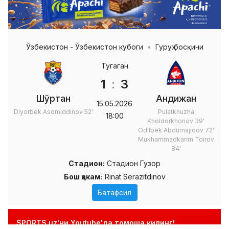
Ўзбекистон - Ўзбекистон кубоги
Гуруҳ босқичи
Тугаган
1
:
3
Шўртан
Андижан
15.05.2026
Diyorbek Asomiddinov
52'
Pulatkhuzha
18:00
Kholdorkhonov
39'
Odilbek Abdumajidov
72'
Mukhammadkarim Toirov
84'
Стадион:
Стадион Гузор
Бош ҳакам:
Rinat Serazitdinov
Батафсил
SPORTS.uz'ни Youtube'да томоша қилинг!