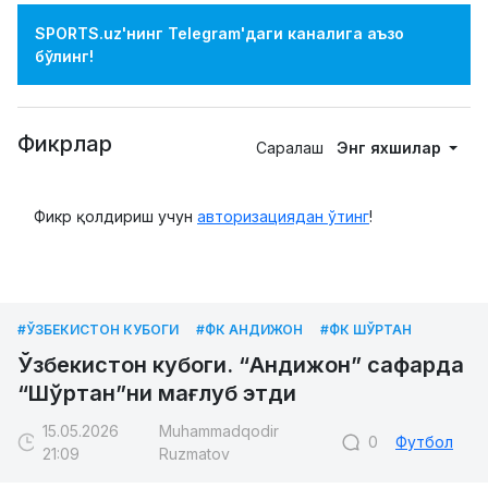
SPORTS.uz'нинг Telegram'даги каналига аъзо
бўлинг!
Фикрлар
Саралаш
Энг яхшилар
Фикр қолдириш учун
авторизациядан ўтинг
!
#ЎЗБЕКИСТОН КУБОГИ
#ФК АНДИЖОН
#ФК ШЎРТАН
Ўзбекистон кубоги. “Андижон” сафарда
“Шўртан”ни мағлуб этди
15.05.2026
Muhammadqodir
0
Футбол
21:09
Ruzmatov