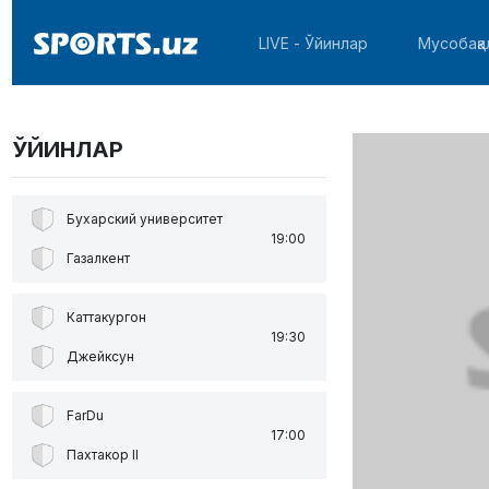
LIVE - Ўйинлар
Мусобақа
ЎЙИНЛАР
Бухарский университет
19:00
Газалкент
Каттакургон
19:30
Джейксун
FarDu
17:00
Пахтакор II