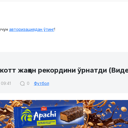
учун
авторизациядан ўтинг
!
котт жаҳон рекордини ўрнатди (Вид
 09:41
0
Футбол