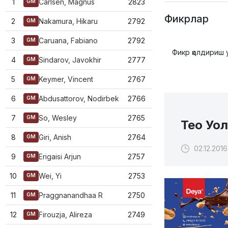
1
Carlsen, Magnus
2823
GM
Фикрлар
2
Nakamura, Hikaru
2792
GM
3
Caruana, Fabiano
2792
GM
Фикр қолдириш 
4
Sindarov, Javokhir
2777
GM
5
Keymer, Vincent
2767
GM
6
Abdusattorov, Nodirbek
2766
GM
7
So, Wesley
2765
GM
Тео Уол
8
Giri, Anish
2764
GM
02.12.2016
9
Erigaisi Arjun
2757
GM
10
Wei, Yi
2753
GM
11
Praggnanandhaa R
2750
GM
12
Firouzja, Alireza
2749
GM