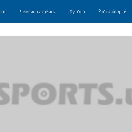
лар
Чемпион акцияси
Футбол
Ўзбек спорти