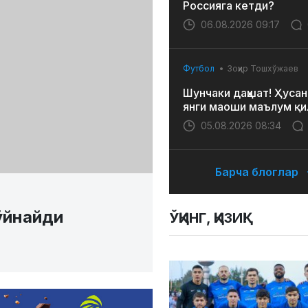
Россияга кетди?
06.08.2026 09:17
Футбол
Зоҳир Тошхўжаев
Шунчаки даҳшат! Ҳусан
янги маоши маълум қи
05.08.2026 08:34
Барча блоглар
ўйнайди
ЎҚИНГ, ҚИЗИҚ!