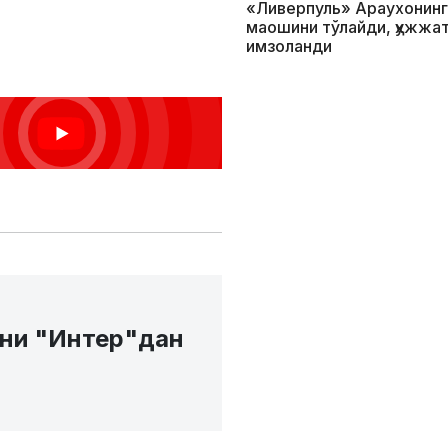
«Ливерпуль» Араухонинг
маошини тўлайди, ҳужжа
имзоланди
лни "Интер"дан