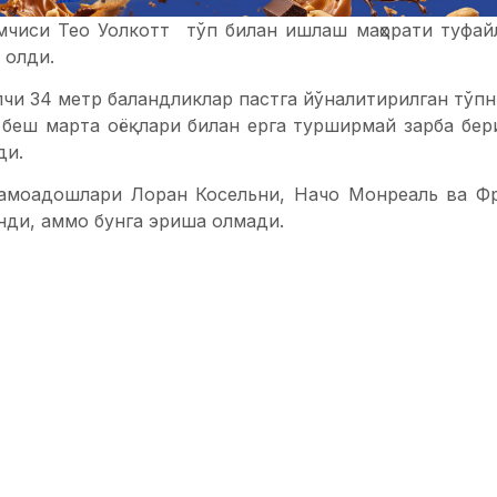
умчиси Тео Уолкотт тўп билан ишлаш маҳорати туфай
 олди.
лчи 34 метр баландликлар пастга йўналитирилган тўп
а беш марта оёқлари билан ерга турширмай зарба бер
ди.
амоадошлари Лоран Косельни, Начо Монреаль ва Фр
нди, аммо бунга эриша олмади.