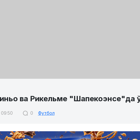
иньо ва Рикельме "Шапекоэнсе"да 
 09:50
0
Футбол