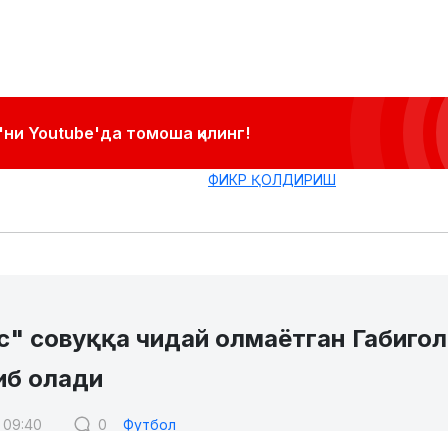
ни Youtube'да томоша қилинг!
ФИКР ҚОЛДИРИШ
с" совуққа чидай олмаётган Габиго
иб олади
6 09:40
0
Футбол