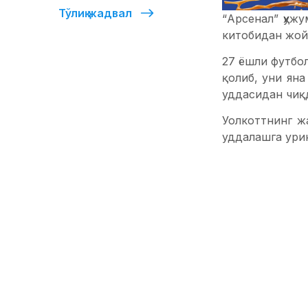
Тўлиқ жадвал
“Арсенал” ҳуж
китобидан жой
27 ёшли футбо
қолиб, уни ян
уддасидан чиқ
Уолкоттнинг ж
уддалашга ури