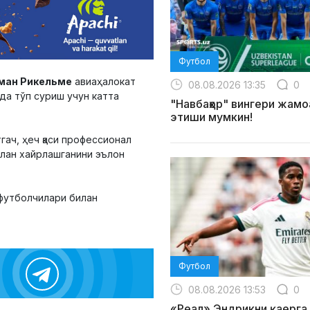
Футбол
ман Рикельме
авиаҳалокат
08.08.2026 13:35
0
да тўп суриш учун катта
"Навбаҳор" вингери жамо
этиши мумкин!
ач, ҳеч қаси профессионал
илан хайрлашганини эълон
футболчилари билан
Футбол
08.08.2026 13:53
0
«Реал» Эндрикни қаерг