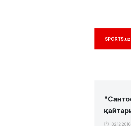
SPORTS.uz'
"Санто
қайтар
02.12.201