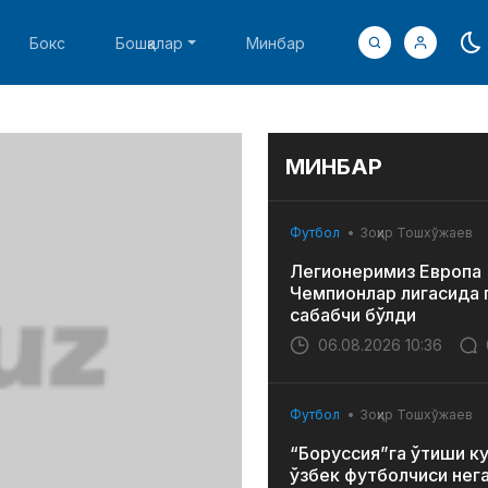
Бокс
Бошқалар
Минбар
МИНБАР
Футбол
Зоҳир Тошхўжаев
Легионеримиз Европа
Чемпионлар лигасида 
сабабчи бўлди
06.08.2026 10:36
Футбол
Зоҳир Тошхўжаев
“Боруссия”га ўтиши к
ўзбек футболчиси нег