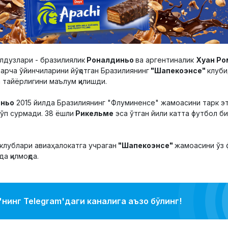
лдузлари - бразилиялик
Роналдиньо
ва аргентиналик
Хуан Ро
арча ўйинчиларини йўқотган Бразилиянинг
"Шапекоэнсе"
клуби
а тайёрлигини маълум қилишди.
ньо
2015 йилда Бразилиянинг "Флуминенсе" жамоасини тарк этг
ўп сурмади. 38 ёшли
Рикельме
эса ўтган йили катта футбол б
клублари авиаҳалокатга учраган
"Шапекоэнсе"
жамоасини ўз 
а қилмоқда.
нинг Telegram'даги каналига аъзо бўлинг!