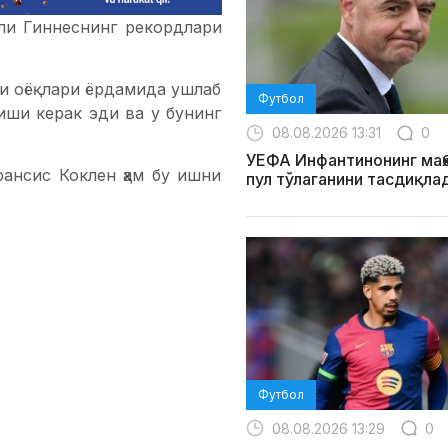
ли Гиннеснинг рекордлари
ни оёқлари ёрдамида ушлаб
Футбол
иши керак эди ва у бунинг
08.08.2026 13:31
0
УЕФА Инфантинонинг маҳ
ансис Коклен ҳам бу ишни
пул тўлаганини тасдиқла
Футбол
08.08.2026 13:29
0