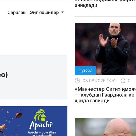
аниқлади
Саралаш
Энг яхшилар
Футбол
ео)
08.08.2026 13:51
0
«Манчестер Сити» ҳимоя
— клубдан Гвардиола ке
ҳақида гапирди