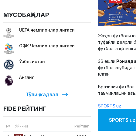
МУСОБАҚАЛАР
UEFA чемпионлар лигаси
Жаҳон футболи ю
туфайли деярли б
ОФК Чемпионлар лигаси
футболга қайтишг
36 ёшли
Роналди
Ўзбекистон
футбол клубида т
қилган.
Англия
Бразилия футбол 
таъминлашни ваъд
Тўлиқ жадвал
SPORTS.uz
FIDE РЕЙТИНГ
SPORTS.uz'
№
Ўйинчи
Рейтинг