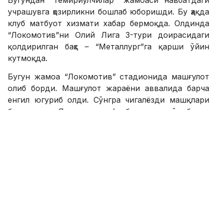
Бугундан “темирйўлчилар” жамоаси навбатдаги
учрашувга ҳозирликни бошлаб юборишди. Бу ҳақда
клуб матбуот хизмати хабар бермоқда. Олдинда
“Локомотив”ни Олий Лига 3-тури доирасидаги
қолдирилган баҳс – “Металлург”га қарши ўйин
кутмоқда.
Бугун жамоа “Локомотив” стадионида машғулот
олиб борди. Машғулот жараёни аввалида барча
енгил югуриб олди. Сўнгра чигалёзди машқлари
бажарилди. Якунда эса футболчилар тўп билан
муомала борасида иш олиб боришди.
SPORTS.uz'нинг Instagram'даги саҳифасига
қўшилинг!
ФИКР ҚОЛДИРИШ