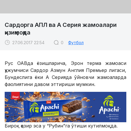
Сардорга АПЛ ва А Серия жамоалари
қизиқмоқда
27.06.2017 22:54
0
Футбол
Рус ОАВда ёзишларича, Эрон терма жамоаси
ҳужумчиси Сардор Азмун Англия Премьер лигаси,
Бундеслига ёки А Серияда ўйновчи жамоаларда
фаолиятини давом эттириши мумкин.
Бироқ ҳозир эса у “Рубин”га ўтиши кутилмоқда.