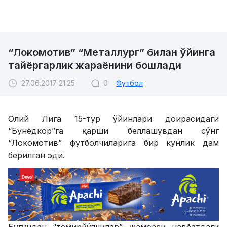
“Локомотив” “Металлург” билан ўйинга
тайёргарлик жараёнини бошлади
27.06.2017 21:25
0
Футбол
Олий Лига 15-тур ўйинлари доирасидаги
“Бунёдкор”га қарши беллашувдан сўнг
“Локомотив” футболчиларига бир кунлик дам
берилган эди.