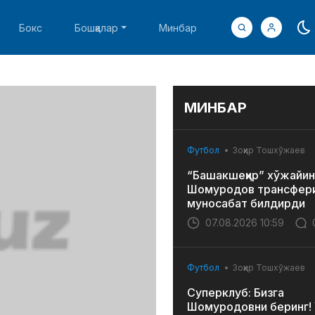
Бокс
Бошқалар
Минбар
МИНБАР
Футбол
Зоҳир Тошхўжаев
“Башакшеҳир” хўжайин
Шомуродов трансфери
муносабат билдирди
07.08.2026 10:59
Футбол
Зоҳир Тошхўжаев
Суперклуб: Бизга
Шомуродовни беринг! 