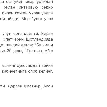
ча ёш ўйинчилар устидан
т билан интервью бериб
" билан кечган учрашувдан
ни айтди. Мен бунга унча
учун ерга қорипти. Киран
ен Флетчерни Шотландияда
да шундай деган: "Бу киши
а 20 дақиқа "Тоттенхем"га
ни менинг хулосамдан кейин
г кабинетимга олиб келинг,
пти. Даррен Флетчер, Алан