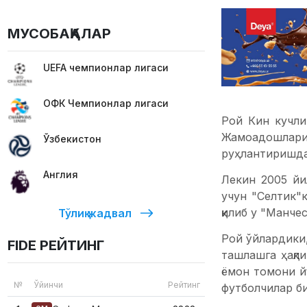
МУСОБАҚАЛАР
UEFA чемпионлар лигаси
ОФК Чемпионлар лигаси
Рой Кин кучли,
Жамоадошлари 
Ўзбекистон
руҳлантиришда 
Англия
Лекин 2005 йи
учун "Селтик"
қилиб у "Манче
Тўлиқ жадвал
Рой ўйлардики,
FIDE РЕЙТИНГ
ташлашга ҳақл
ёмон томони й
№
Ўйинчи
Рейтинг
футболчилар б