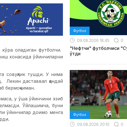
Футбол
09.08.2026 18:45
0
"Нефтчи" футболчиси "С
и кўра оладиган футболчи.
ўтди
риш хонасида ўйинчиларни
а совуқлик тушди. У нима
д. Лекин даставвал қандай
аб бермоқчиман.
лмаса, у ўша ўйинчини эзиб
келмасди. Ўйлашимча, буни
чли ўйинчилар доимо менга
Футбол
рди.
09.08.2026 20:10
0