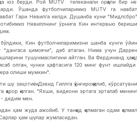
қеа юз берди. Рой MUTV телеканали орқали бир не
дарди. Ўшанда футболчиларимиз MUTV га навба
Навбат Гари Невилга келди. Душанба куни "Мидлсбро
котибимиз Невиллнинг ўрнига Кин интервью бериши
дим.
бўлдики, Кин футболчиларимизни шанба кунги ўйин 
 "дангаса ҳимоячи", деб атаган. Нима учун Дарр
лашларини тушунмаслигини айтган. Ва Фердинанд ҳақи
саб олган, чунки ҳафтасига 120 минг фунт ишлайди в
бера олиши мумкин".
и шу заҳотиёқ Дэвид Гиллга қўнғироқ қилиб, кўрсатув
а қарор қилган. "Яхши, видеони эртага эрталаб менин
 - дедим мен.
ндан ҳам жуда ажойиб. У танқид қилмаган одам қолма
 Сарлар ҳам шулар жумласидан.