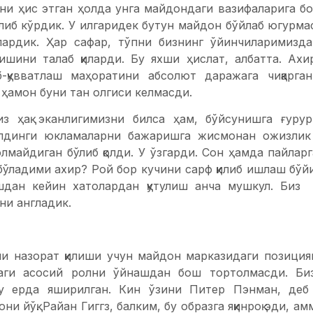
уни ҳис этган ҳолда унга майдондаги вазифаларига б
илиб кўрдик. У илгаридек бутун майдон бўйлаб югурм
ардик. Ҳар сафар, тўпни бизнинг ўйинчиларимизда
ишини талаб қиларди. Бу яхши ҳислат, албатта. Ахи
аб-қувватлаш маҳоратини абсолют даражага чиқарг
 ҳамон буни тан олгиси келмасди.
из ҳақ эканлигимизни билса ҳам, бўйсунишга ғуру
лдинги юкламаларни бажаришга жисмонан ожизлик 
олмайдиган бўлиб қолди. У ўзгарди. Сон ҳамда пайлар
бўладими ахир? Рой бор кучини сарф қилиб ишлаш бўй
шдан кейин хатолардан қутулиш анча мушкул. Биз 
ни англадик.
ни назорат қилиши учун майдон марказидаги позициян
аги асосий ролни ўйнашдан бош тортолмасди. Би
у ерда яширилган. Кин ўзини Питер Пэнман, деб
ни йўқ. Райан Гиггз, балким, бу образга яқинроқ эди, 