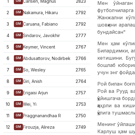
1
Carlsen, Magnus
2823
GM
Мен ўйнаган
футболчиларга 
2
Nakamura, Hikaru
2792
GM
Жанжални кўп
3
Caruana, Fabiano
2792
шовқини арала
GM
бундайсан"
4
Sindarov, Javokhir
2777
GM
Мен ҳам кўпи
5
Keymer, Vincent
2767
GM
Билардимки, а
кетишини. Буг
6
Abdusattorov, Nodirbek
2766
GM
бошлаб юбориш
7
So, Wesley
2765
GM
учун энг фойдал
8
Giri, Anish
2764
GM
Рой билан боғл
Рой ва Рууд в
9
Erigaisi Arjun
2757
GM
қўйишгача борд
10
Wei, Yi
2753
GM
қаҳрли ва киш
қўлига тушмасли
11
Praggnanandhaa R
2750
GM
Менинг ўйлашим
12
Firouzja, Alireza
2749
GM
Карлуш ҳам шу