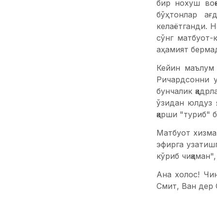
бир нохуш во
бўҳтонлар ағ
келаётганди. 
сўнг матбуот-
аҳамият берма
Кейин маълум 
Ричардсонни у
бунчалик қадр
ўзидан юлдуз я
қарши "туриб" 
Матбуот хизмат
эфирга узатишг
кўриб чиқаман",
Ана холос! Чи
Смит, Ван дер