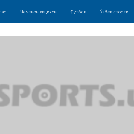
лар
Чемпион акцияси
Футбол
Ўзбек спорти