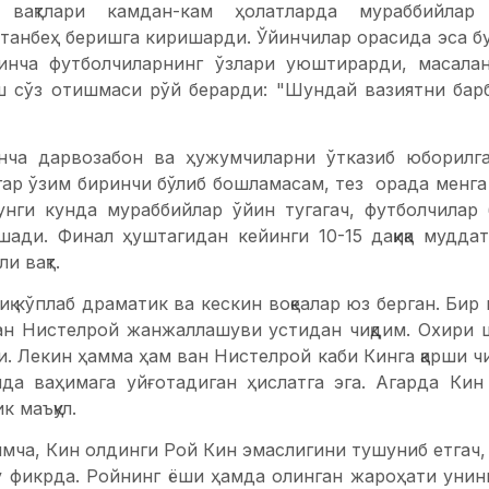
 вақтлари камдан-кам ҳолатларда мураббийлар
танбеҳ беришга киришарди. Ўйинчилар орасида эса бу
инча футболчиларнинг ўзлари уюштирарди, масалан
ш сўз отишмаси рўй берарди: "Шундай вазиятни барб
нча дарвозабон ва ҳужумчиларни ўтказиб юборилга
гар ўзим биринчи бўлиб бошламасам, тез орада менга
унги кунда мураббийлар ўйин тугагач, футболчилар
ади. Финал ҳуштагидан кейинги 10-15 дақиқа муддат 
и вақт.
иқ кўплаб драматик ва кескин воқеалар юз берган. Би
ан Нистелрой жанжаллашуви устидан чиқдим. Охири 
и. Лекин ҳамма ҳам ван Нистелрой каби Кинга қарши ч
ида ваҳимага уйғотадиган ҳислатга эга. Агарда Кин
к маъқул.
ча, Кин олдинги Рой Кин эмаслигини тушуниб етгач, 
 фикрда. Ройнинг ёши ҳамда олинган жароҳати унинг 