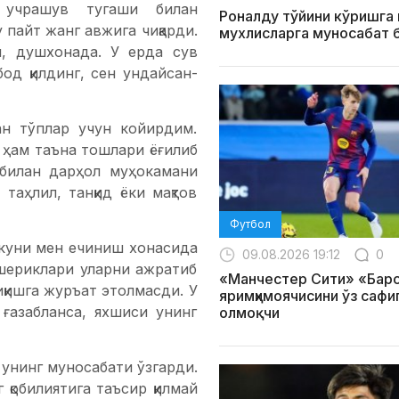
 учрашув тугаши билан
Роналду тўйини кўришга 
 пайт жанг авжига чиқарди.
мухлисларга муносабат 
, душхонада. У ерда сув
од қилдинг, сен ундайсан-
н тўплар учун койирдим.
 ҳам таъна тошлари ёғилиб
 билан дарҳол муҳокамани
таҳлил, танқид ёки мақтов
Футбол
р куни мен ечиниш хонасида
09.08.2026 19:12
0
шериклари уларни ажратиб
«Манчестер Сити» «Бар
иқишга журъат этолмасди. У
яримҳимоячисини ўз сафи
 ғазабланса, яхшиси унинг
олмоқчи
унинг муносабати ўзгарди.
қобилиятига таъсир қилмай