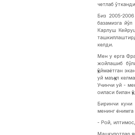
четлаб ўтканди
Биз 2005-2006
базамизга йўл
Карлуш Кейруш
ташкиллаштирд
келди.
Мен у ерга Фр
жойлашиб бўл
қўймаётган эк
уй маъқул келм
Учинчи уй - ме
оиласи билан қ
Биринчи куни 
менинг ёнимга
- Рой, илтимос
Машғулотлар як