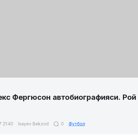
кс Фергюсон автобиографияси. Рой К
7 21:40
Isayev Bekzod
0
Футбол