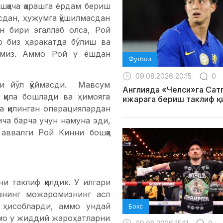
ошқача қарашга ёрдам бериш
асдан, ҳужумга қўшилмасдан
н бири эгаллаб олса, Рой
р биз ҳаракатда бўлиш ва
анмиз. Аммо Рой у ёшдан
Футбол
09.08.2026 20:15
0
ри йўл қўймасди. Мавсум
Англияда «Челси»га Сат
қила бошлади ва ҳимояга
ижарага бериш таклиф қ
га қилинган операциялардан
ича барча учун намуна эди,
аввалги Рой Кинни бошқа
и таклиф қилдик. У илгари
знинг можаромизнинг асл
 ҳисобларди, аммо ундай
Бокс
аммо у жиддий жароҳатларни