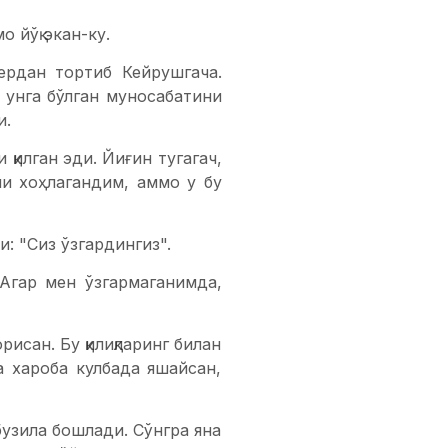
 йўқ экан-ку.
ердан тортиб Кейрушгача.
г унга бўлган муносабатини
и.
қилган эди. Йиғин тугагач,
и хоҳлагандим, аммо у бу
: "Сиз ўзгардингиз".
 Агар мен ўзгармаганимда,
исан. Бу қилиқларинг билан
га хароба кулбада яшайсан,
узила бошлади. Сўнгра яна