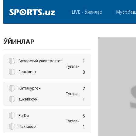
LIVE - Ўйинлар
Мусобақа
ЎЙИНЛАР
1
Бухарский университет
Тугаган
3
Газалкент
2
Каттакургон
Тугаган
1
Джейксун
5
FarDu
Тугаган
1
Пахтакор II