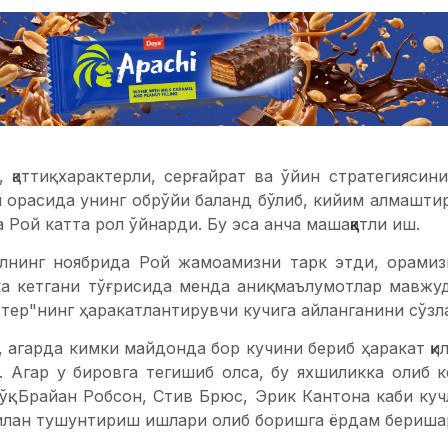
 қаттиқ характерли, серғайрат ва ўйин стратегиясин
орасида унинг обрўйи баланд бўлиб, кийим алмашти
Рой катта рол ўйнарди. Бу эса анча машаққатли иш.
лнинг ноябрида Рой жамоамизни тарк этди, орамизг
ка кетгани тўғрисида менда аниқ маълумотлар мавжу
стер"нинг ҳаракатлантирувчи кучига айланганини сўзл
 агарда кимки майдонда бор кучини бериб ҳаракат қи
и. Агар у бировга тегишиб олса, бу яхшиликка олиб 
ўқ. Брайан Робсон, Стив Брюс, Эрик Кантона каби ку
илан тушунтириш ишлари олиб боришга ёрдам бериша