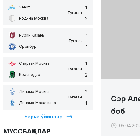
1
Зенит
Тугаган
2
Родина Москва
1
Рубин Казань
Тугаган
1
Оренбург
1
Спартак Москва
Тугаган
2
Краснодар
3
Динамо Москва
Сэр Але
Тугаган
1
Динамо Махачкала
боб
Барча ўйинлар
05.04.201
МУСОБАҚАЛАР