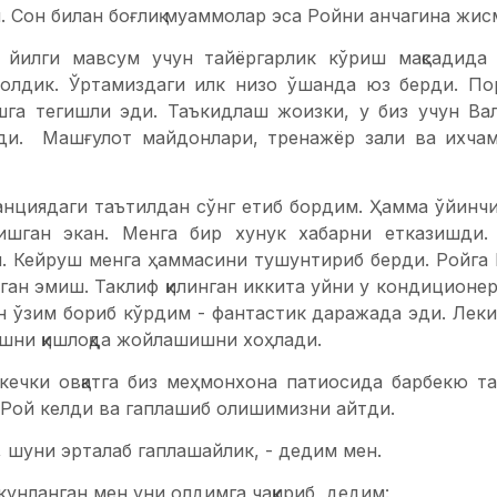
. Сон билан боғлиқ муаммолар эса Ройни анчагина жи
 йилги мавсум учун тайёргарлик кўриш мақсадида
 олдик. Ўртамиздаги илк низо ўшанда юз берди. По
га тегишли эди. Таъкидлаш жоизки, у биз учун Ва
и. Машғулот майдонлари, тренажёр зали ва ихчамг
анциядаги таътилдан сўнг етиб бордим. Ҳамма ўйинчи
ишган экан. Менга бир хунук хабарни етказишди.
ан. Кейруш менга ҳаммасини тушунтириб берди. Ройга
аган эмиш. Таклиф қилинган иккита уйни у кондиционери
н ўзим бориб кўрдим - фантастик даражада эди. Лекин
ўшни қишлоқда жойлашишни хоҳлади.
кечки овқатга биз меҳмонхона патиосида барбекю т
 Рой келди ва гаплашиб олишимизни айтди.
, шуни эрталаб гаплашайлик, - дедим мен.
унланган мен уни олдимга чақириб, дедим: