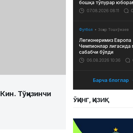
бошқа тўпурар юбора
07.08.2026 08:11
Футбол
Зоҳир Тошхўжаев
Легионеримиз Европа
Чемпионлар лигасида 
сабабчи бўлди
06.08.2026 10:36
Барча блоглар
ин. Тўққизинчи
ЎҚИНГ, ҚИЗИҚ!