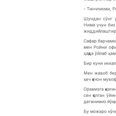
- Тинчликми, Р
Шундан сўнг у
Нима учун биз 
жиддийлаштирди
Сафар барчамиз
мен Ройни офи
ҳақда ўйлаб ҳа
Бир куни иккал
Мен жавоб бер
ҳеч қачон муво
Орамизга қизғи
сен қолган ўйи
деганимиз йўқ 
Бу можаро кўнг