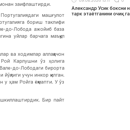
09.08.2026 15:11
0
смонан заифлаштирди.
Александр Усик боксни н
тарк этаётганини очиқ г
 Португалиядаги машғулот
ртугалияга бориш таклифи
ле-до-Лобода ажойиб база
ина уйлар барчага маъқул
лар ва ходимлар аллақачон
 Рой Карлушни ўз ҳолига
 Вале-до-Лободаги бирорта
 йўқлиги учун инкор қилган.
 у ҳам Ройга ёқмапти. У ўз
ашкиллаштирдик. Бир пайт