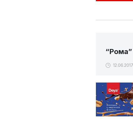
“Рома”
12.06.2017
“Интер” жамо