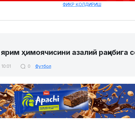
ФИКР ҚОЛДИРИШ
 ярим ҳимоячисини азалий рақибига 
 10:01
0
Футбол
аси “Рома” ярим ҳимоячиси Антонио Рюдигерни с