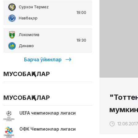
Сурхон Термеz
19:00
Навбаҳор
Локомотив
19:30
Динамо
Барча ўйинлар
МУСОБАҚАЛАР
"Тотте
МУСОБАҚАЛАР
мумки
UEFA чемпионлар лигаси
12.06.2017
ОФК Чемпионлар лигаси