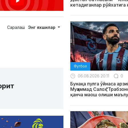
кетадиганлар рўйхатига
Саралаш
Энг яхшилар
Футбол
06.08.2026 20:11
0
Бунақа пулга ўйнаса арзи
орит
Муҳаммад Салоҳ "Трабзо
қанча маош олиши маълу