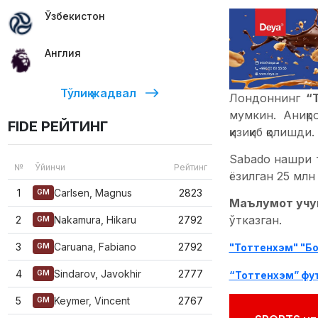
Ўзбекистон
Англия
Тўлиқ жадвал
Лондоннинг
“
мумкин. Аниқр
FIDE РЕЙТИНГ
қизиқиб қолишди.
Sabado нашри т
№
Ўйинчи
Рейтинг
ёзилган 25 млн
1
Carlsen, Magnus
2823
GM
Маълумот учу
ўтказган.
2
Nakamura, Hikaru
2792
GM
3
Caruana, Fabiano
2792
"Тоттенхэм" "Бо
GM
4
Sindarov, Javokhir
2777
GM
“Тоттенхэм” фу
5
Keymer, Vincent
2767
GM