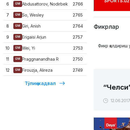
SPORTS.uz'
6
Abdusattorov, Nodirbek
2766
GM
7
So, Wesley
2765
GM
Фикрлар
8
Giri, Anish
2764
GM
9
Erigaisi Arjun
2757
GM
Фикр қолдириш 
10
Wei, Yi
2753
GM
11
Praggnanandhaa R
2750
GM
12
Firouzja, Alireza
2749
GM
Тўлиқ жадвал
“Челси
12.06.2017