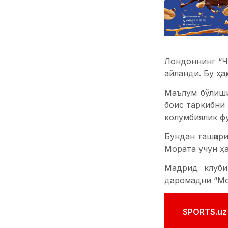
Лондоннинг “Ч
айланди. Бу ҳа
Маълум бўлиши
боис таркибни 
колумбиялик фу
Бундан ташқари
Мората учун ҳ
Мадрид клуби
даромадни “Мо
SPORTS.uz'