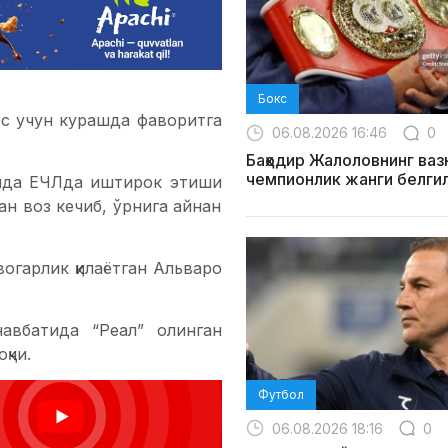
Бокс
с учун курашда фаворитга
06.08.2026 16:46
0
Баҳодир Жалоловнинг ваз
чемпионлик жанги белги
умда ЕЧЛда иштирок этиши
ан воз кечиб, ўрнига айнан
вогарлик қилаётган Альваро
авбатида “Реал” олинган
қчи.
Футбол
06.08.2026 18:16
0