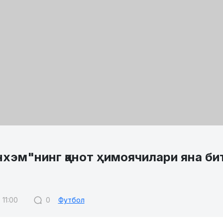
нхэм"нинг қанот ҳимоячилари яна би
н
 11:00
0
Футбол