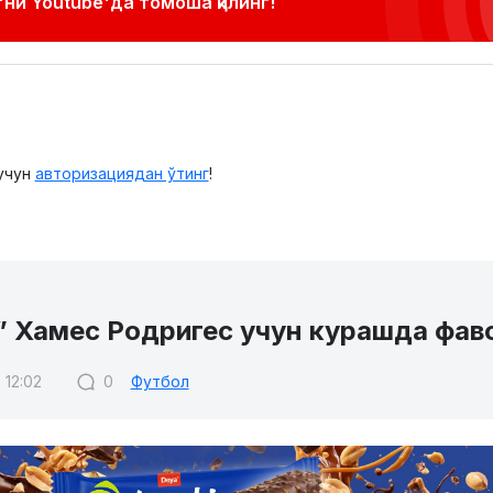
ни Youtube'да томоша қилинг!
учун
авторизациядан ўтинг
!
” Хамес Родригес учун курашда фав
 12:02
0
Футбол