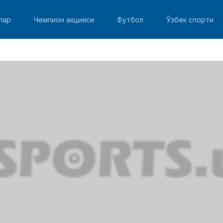
лар
Чемпион акцияси
Футбол
Ўзбек спорти