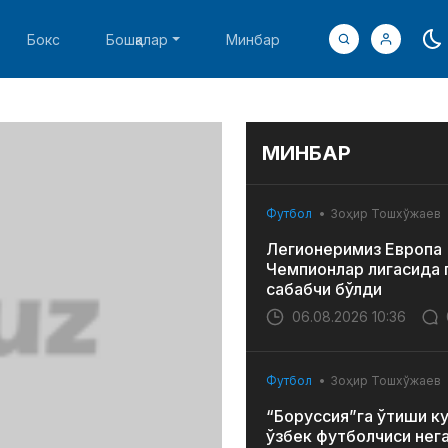
Бокс
Бошқалар
Минбар
МИНБАР
Футбол
Зоҳир Тошхўжаев
Легионеримиз Европа
Чемпионлар лигасида 
сабабчи бўлди
06.08.2026 10:36
Футбол
Зоҳир Тошхўжаев
“Боруссия”га ўтиши к
ўзбек футболчиси нег