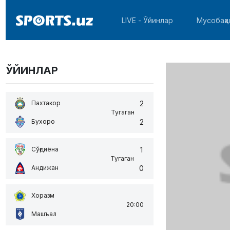
LIVE - Ўйинлар
Мусобақа
ЎЙИНЛАР
2
Пахтакор
Тугаган
2
Бухоро
1
Сўғдиёна
Тугаган
0
Андижан
Хоразм
20:00
Машъал