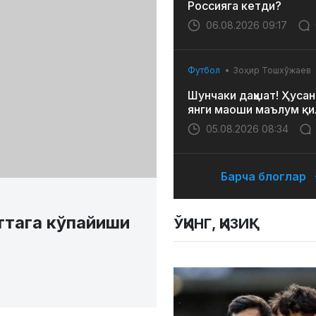
Россияга кетди?
06.08.2026 09:17
Футбол
Зоҳир Тошхўжаев
Шунчаки даҳшат! Ҳусан
янги маоши маълум қи
05.08.2026 08:34
Барча блоглар
ттага кўпайиши
ЎҚИНГ, ҚИЗИҚ!