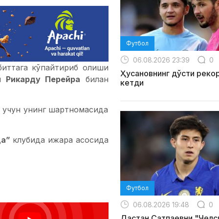
Футбол
06.08.2026 23:39
0
 биттага кўпайтириб олиши
Ҳусановнинг дўсти реко
си
Рикарду Перейра
билан
кетди
и учун унинг шартномасида
ца”
клубида ижара асосида
Футбол
06.08.2026 19:48
0
Дастан Сатпаевни "Челс