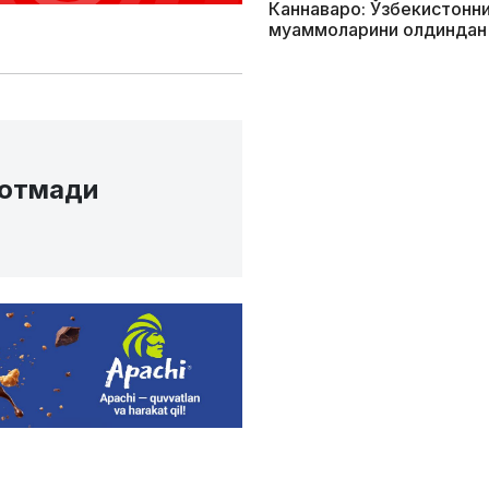
Каннаваро: Ўзбекистонни
муаммоларини олдиндан
сотмади
отиб олиш бўйича таклиф