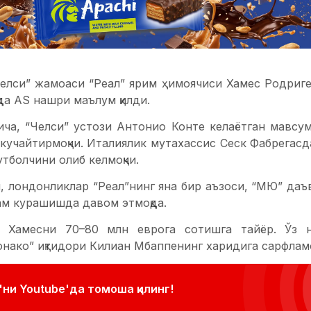
елси” жамоаси “Реал” ярим ҳимоячиси Хамес Родриге
қда AS нашри маълум қилди.
ча, “Челси” устози Антонио Конте келаётган мавс
кучайтирмоқчи. Италиялик мутахассис Сеск Фабрегасд
тболчини олиб келмоқчи.
, лондонликлар “Реал”нинг яна бир аъзоси, “МЮ” даъ
ам курашишда давом этмоқда.
 Хамесни 70–80 млн еврога сотишга тайёр. Ўз н
нако” иқтидори Килиан Мбаппенинг харидига сарфламо
ни Youtube'да томоша қилинг!