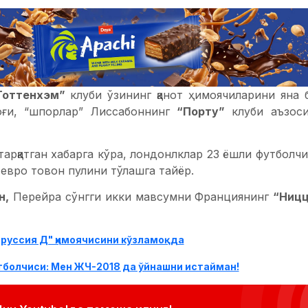
Тоттенхэм”
клуби ўзининг қанот ҳимоячиларини яна
оғи, “шпорлар” Лиссабоннинг
“Порту”
клуби аъзо
арқатган хабарга кўра, лондонлклар 23 ёшли футболч
 евро товон пулини тўлашга тайёр.
н,
Перейра сўнгги икки мавсумни Франциянинг
“Ниц
руссия Д" ҳимоячисини кўзламоқда
тболчиси: Мен ЖЧ-2018 да ўйнашни истайман!