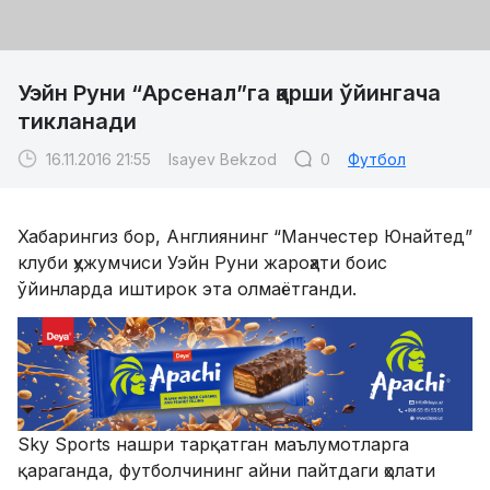
Уэйн Руни “Арсенал”га қарши ўйингача
тикланади
16.11.2016 21:55
Isayev Bekzod
0
Футбол
Хабарингиз бор, Англиянинг “Манчестер Юнайтед”
клуби ҳужумчиси Уэйн Руни жароҳати боис
ўйинларда иштирок эта олмаётганди.
Sky Sports нашри тарқатган маълумотларга
қараганда, футболчининг айни пайтдаги ҳолати