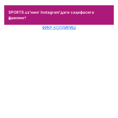
SPORTS.uz'нинг Instagram'даги саҳифасига
қўшилинг!
ФИКР ҚОЛДИРИШ
Дэниэл Старриж январда
“Тоттенхэм”га ўтиши мумкин
16.11.2016 20:39
Isayev Bekzod
0
Футбол
Англиянинг “Ливерпуль” клуби ҳимоячиси
ҳужумчиси Дэниэл Старриж фаолиятини бошқа
жамоада давом эттириши мумкин. Бу ҳақда
Bleacher Report хабар бермоқда.