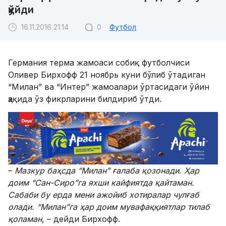
қўйди
16.11.2016 21:14
0
Футбол
Германия терма жамоаси собиқ футболчиси
Оливер Бирхофф 21 ноябрь куни бўлиб ўтадиган
“Милан” ва “Интер” жамоалари ўртасидаги ўйин
ҳақида ўз фикрларини билдириб ўтди.
–
Мазкур баҳсда “Милан” ғалаба қозонади. Ҳар
доим “Сан-Сиро”га яхши кайфиятда қайтаман.
Сабаби бу ерда мени ажойиб хотиралар чулғаб
олади. “Милан”га ҳар доим мувафаққиятлар тилаб
қоламан
, – дейди Бирхофф.