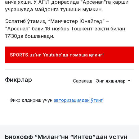
анча яхши. У АПЛ доирасида “Арсенал”га қарши
учрашувда майдонга тушиши мумкин.
Эслатиб ўтамиз, “Манчестер Юнайтед” –
“Арсенал” баҳси 19 ноябрь Тошкент вақти билан
17:30да бошланади.
SPORTS.uz'ни Youtube'да томоша қилинг!
Фикрлар
Саралаш
Энг яхшилар
Фикр қолдириш учун
авторизациядан ўтинг
!
Бирхофф “Милан”ни “Интер”дан устун