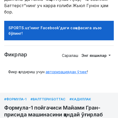
Баттерст"нинг уч карра ғолиби Жьюл Гунон ҳам
бор.
SPORTS.uz'нинг Facebook'даги саҳифасига аъзо
бўлинг!
Фикрлар
Саралаш
Энг яхшилар
Фикр қолдириш учун
авторизациядан ўтинг
!
#ФОРМУЛА-1
#ВАЛТТЕРИ БОТТАС
#КАДИЛЛАК
Формула-1 пойгачиси Майами Гран-
присида машинасини қандай ўғирлаб