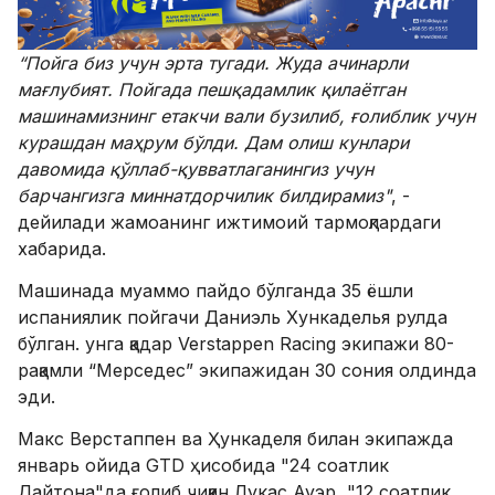
“Пойга биз учун эрта тугади. Жуда ачинарли
мағлубият. Пойгада пешқадамлик қилаётган
машинамизнинг етакчи вали бузилиб, ғолиблик учун
курашдан маҳрум бўлди. Дам олиш кунлари
давомида қўллаб-қувватлаганингиз учун
барчангизга миннатдорчилик билдирамиз"
, -
дейилади жамоанинг ижтимоий тармоқлардаги
хабарида.
Машинада муаммо пайдо бўлганда 35 ёшли
испаниялик пойгачи Даниэль Хункаделья рулда
бўлган. унга қадар Verstappen Racing экипажи 80-
рақамли “Мерседес” экипажидан 30 сония олдинда
эди.
Макс Верстаппен ва Ҳункаделя билан экипажда
январь ойида GTD ҳисобида "24 соатлик
Дайтона"да ғолиб чиққан Лукас Ауэр, "12 соатлик