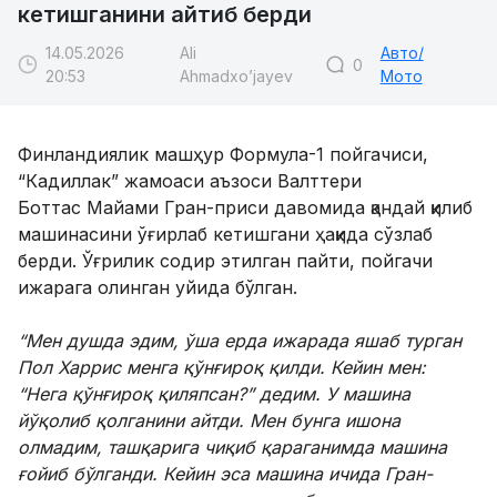
кетишганини айтиб берди
14.05.2026
Ali
Авто/
0
20:53
Ahmadxo’jayev
Мото
Финландиялик машҳур Формула-1 пойгачиси,
“Кадиллак” жамоаси аъзоси Валттери
Боттас Майами Гран-приси давомида қандай қилиб
машинасини ўғирлаб кетишгани ҳақида сўзлаб
берди. Ўғрилик содир этилган пайти, пойгачи
ижарага олинган уйида бўлган.
“Мен душда эдим, ўша ерда ижарада яшаб турган
Пол Харрис менга қўнғироқ қилди. Кейин мен:
“Нега қўнғироқ қиляпсан?” дедим. У машина
йўқолиб қолганини айтди. Мен бунга ишона
олмадим, ташқарига чиқиб қараганимда машина
ғойиб бўлганди. Кейин эса машина ичида Гран-