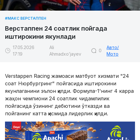
#МАКС ВЕРСТАППЕН
Верстаппен 24 соатлик пойгада
иштирокини якунлади
17.05.2026
Ali
Авто/
0
17:19
Ahmadxo’jayev
Мото
Verstappen Racing жамоаси матбуот хизмати "24
соат Нюрбургринг" пойгасида иштирокини
якунлаганини эълон қилди. Формула-1'нинг 4 карра
жаҳон чемпиони 24 соатлик чидамлилик
пойгасида ўзининг дебютини ўтказди ва
пойганинг катта қисмида лидерлик қилди.