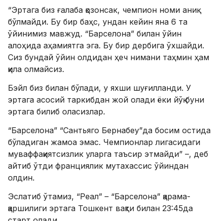
“Эртага биз ғалаба қозонсак, чемпион номи аниқ
бўлмайди. Бу бир баҳс, ундан кейин яна 6 та
ўйинимиз мавжуд. “Барселона” билан ўйин
алоҳида аҳамиятга эга. Бу бир дербига ўхшайди.
Сиз бундай ўйин олдидан ҳеч нимани таҳмин ҳам
қила олмайсиз.
Бэйл биз билан бўлади, у яхши шуғилланди. У
эртага асосий таркибдан жой олади ёки йўқ буни
эртага билиб оласизлар.
“Барселона” “Сантьяго Бернабеу”да босим остида
бўладиган жамоа эмас. Чемпионлар лигасидаги
муваффақиятсизлик уларга таъсир этмайди” –, деб
айтиб ўтди франциялик мутахассис ўйиндан
олдин.
Эслатиб ўтамиз, “Реал” – “Барселона” қарама-
қаршилиги эртага Тошкент вақти билан 23:45да
старт олади.