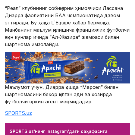
“Реал” клубининг собиқ ярим ҳимоячиси Лассана
Диарра фаолиятини БАА чемпионатида давом
эттиради. Бу ҳақда L`Equipe хабар бермоқда.
Манбанинг маълум қилишича франциялик футболчи
яқин кунлар ичида “Ал-Жазира” жамоаси билан
шартнома имзолайди.
Маълумот учун, Диарра қишда “Марсел” билан
шартномасини бекор қилган эди ва ҳозирда
футболчи эркин агент мақомидадир.
SPORTS.uz
SPORTS.uz'нинг Instagram'даги саҳифасига