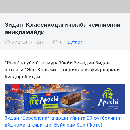
Зидан: Классикодаги ғалаба чемпионни
аниқламайди
22.04.2017 18:37
0
Футбол
“Реал” клуби бош мураббийи Зинедин Зидан
эртанги “Эль-Классико” олдидан ўз фикрларини
билдириб ўтди.
Зидан “Барселона”га қарши ўйинга 20 футболчини
қайдномага киритди. Бэйл ҳам бор (Фото)