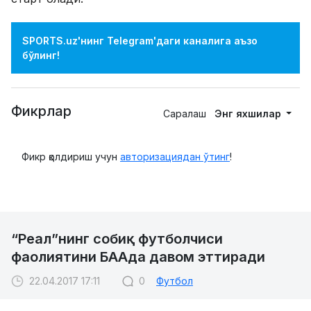
SPORTS.uz'нинг Telegram'даги каналига аъзо
бўлинг!
Фикрлар
Саралаш
Энг яхшилар
Фикр қолдириш учун
авторизациядан ўтинг
!
“Реал”нинг собиқ футболчиси
фаолиятини БААда давом эттиради
22.04.2017 17:11
0
Футбол