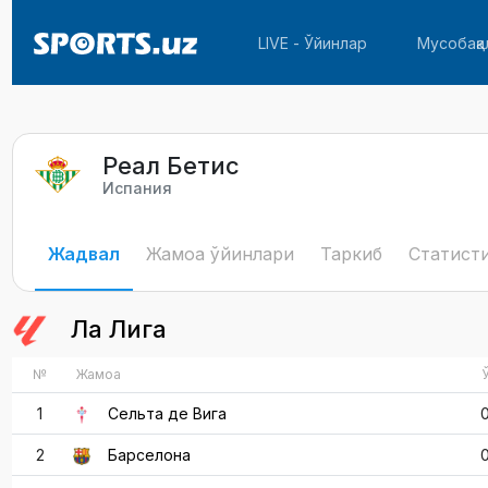
LIVE - Ўйинлар
Мусобақа
Реал Бетис
Испания
Жадвал
Жамоа ўйинлари
Таркиб
Статист
Ла Лига
№
Жамоа
1
Сельта де Вига
2
Барселона