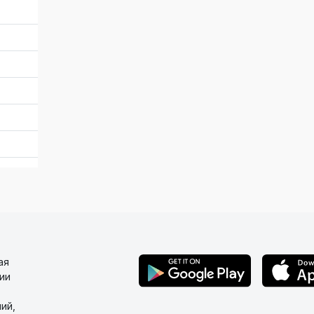
ая
ии
ий,