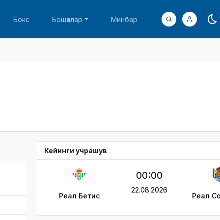
Бокс
Бошқалар
Минбар
Кейинги учрашув
00:00
22.08.2026
Реал Бетис
Реал С