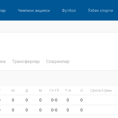
лар
Чемпион акцияси
Футбол
Ўзбек спорти
ика
Трансферлар
Совринлар
Ў
Ю
Д
М
ГУ-ГЎ
Т-Н
О
Сўнгги 5 ўйин
0
0
0
0
0-0
0
0
0
0
0
0
0-0
0
0