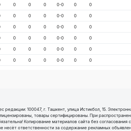
0
0
0
0
0-0
0
0
0
0
0
0
0-0
0
0
0
0
0
0
0-0
0
0
0
0
0
0
0-0
0
0
0
0
0
0
0-0
0
0
0
0
0
0
0-0
0
0
 редакции: 100047, г. Ташкент, улица Истикбол, 15. Электронн
уги лицензированы, товары сертифицированы. При распространен
бязательна! Копирование материалов сайта без согласования с
не несёт ответственности за содержание рекламных объявлен