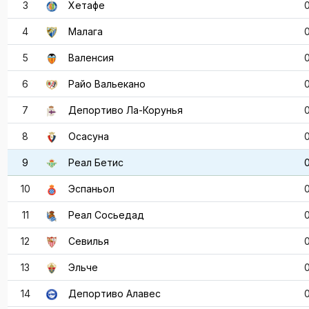
3
Хетафе
4
Малага
5
Валенсия
6
Райо Вальекано
7
Депортиво Ла-Корунья
8
Осасуна
9
Реал Бетис
10
Эспаньол
11
Реал Сосьедад
12
Севилья
13
Эльче
14
Депортиво Алавес