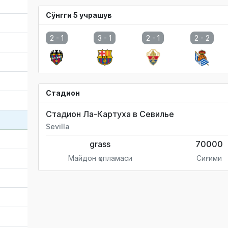
Сўнгги 5 учрашув
2 -
1
3 -
1
2 -
1
2 -
2
Стадион
Стадион Ла-Картуха в Севилье
Sevilla
grass
70000
Майдон қопламаси
Сиғими