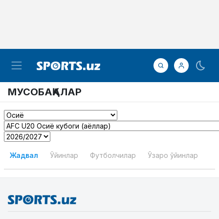
МУСОБАҚАЛАР
Жадвал
Ўйинлар
Футболчилар
Ўзаро ўйинлар