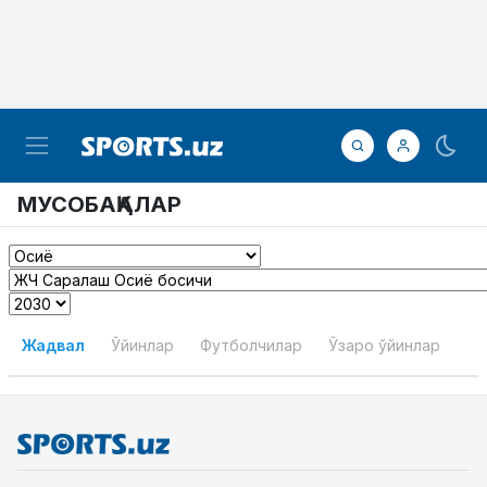
МУСОБАҚАЛАР
Жадвал
Ўйинлар
Футболчилар
Ўзаро ўйинлар