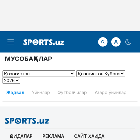
МУСОБАҚАЛАР
Жадвал
Ўйинлар
Футболчилар
Ўзаро ўйинлар
ҚОИДАЛАР
РЕКЛАМА
САЙТ ҲАҚИДА