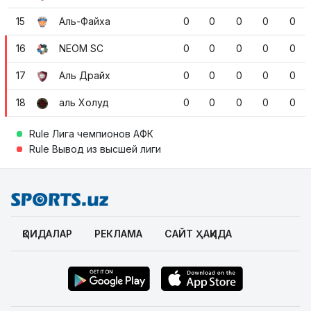
15
Аль-Файха
0
0
0
0
0
16
NEOM SC
0
0
0
0
0
17
Аль Драйх
0
0
0
0
0
18
аль Холуд
0
0
0
0
0
Rule Лига чемпионов АФК
Rule Вывод из высшей лиги
ҚОИДАЛАР
РЕКЛАМА
САЙТ ҲАҚИДА