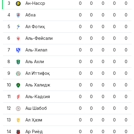
3
Ан-Насср
0
0
0
0
0
4
Абха
0
0
0
0
0
5
Ал Фотиҳ
0
0
0
0
0
6
Аль-Фейсали
0
0
0
0
0
7
Аль-Хилал
0
0
0
0
0
8
Аль Ахли
0
0
0
0
0
9
Ал Иттифоқ
0
0
0
0
0
10
Аль Халидж
0
0
0
0
0
11
Аль-Кадсия
0
0
0
0
0
12
Аш Шабоб
0
0
0
0
0
13
Ал Ҳазм
0
0
0
0
0
14
Ар Риёд
0
0
0
0
0