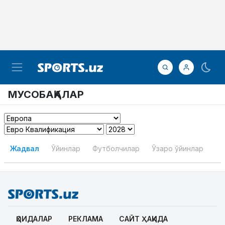
МУСОБАҚАЛАР
Жадвал
Ўйинлар
Футболчилар
Ўзаро ўйинлар
ҚОИДАЛАР
РЕКЛАМА
САЙТ ҲАҚИДА