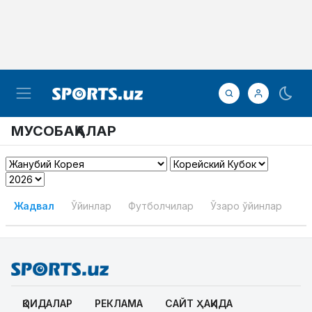
МУСОБАҚАЛАР
Жадвал
Ўйинлар
Футболчилар
Ўзаро ўйинлар
ҚОИДАЛАР
РЕКЛАМА
САЙТ ҲАҚИДА