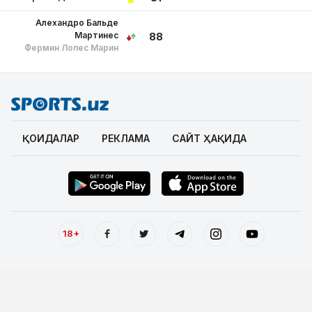
Алехандро Бальде
Мартинес
88
Фермин Лопес Марин
ҚОИДАЛАР
РЕКЛАМА
САЙТ ҲАҚИДА
18+