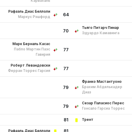
Карвахаль
Рафаэль Диас Беллоли
64
Маркус Рэшфорд
Тьяго Питарч Пинар
70
Эдуардо Камавинга
Марк Берналь Касас
Пабло Мартин Паэс
77
Гавирия
Роберт Левандовски
77
Ферран Торрес Гарсия
Франко Мастантуоно
Брахим Абделькадер
79
Диаз
Сезар Паласиос Перес
79
Гонсало Гарсиа Торрес
Трент
81
Рафаэль Диас Беллоли
81