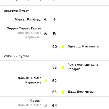
Биринчи бўлим
Маркус Рэшфорд
9
Ферран Торрес Гарсия
Даниэль Ольмо
18
Карвахаль
Эдуардо Камавинга
40
Иккинчи бўлим
Рауль Асенсио дель
52
Росарио
Даниэль Ольмо
52
Карвахаль
Джуд Беллингем
55
Френки
Даниэль Ольмо
64