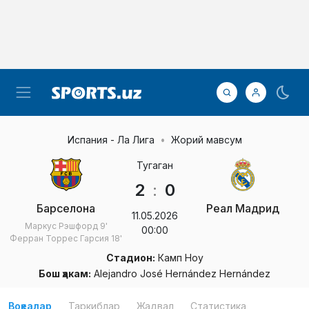
Испания - Ла Лига
Жорий мавсум
Тугаган
2
:
0
Барселона
Реал Мадрид
11.05.2026
Маркус Рэшфорд
9'
00:00
Ферран Торрес Гарсия
18'
Стадион:
Камп Ноу
Бош ҳакам:
Alejandro José Hernández Hernández
Воқеалар
Таркиблар
Жадвал
Статистика