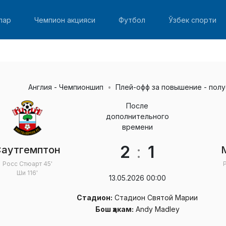
лар
Чемпион акцияси
Футбол
Ўзбек спорти
Англия - Чемпионшип
Плей-офф за повышение - пол
После
дополнительного
времени
2
:
1
аутгемптон
Росс Стюарт
45'
Ши
116'
13.05.2026 00:00
Стадион:
Стадион Святой Марии
Бош ҳакам:
Andy Madley