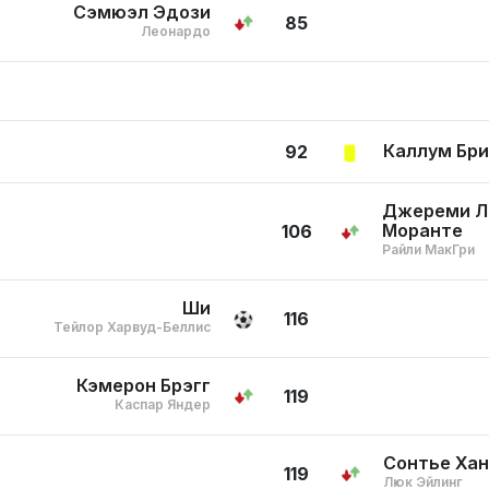
Сэмюэл Эдози
85
Леонардо
Каллум Бр
92
Джереми Л
Моранте
106
Райли МакГри
Ши
116
Тейлор Харвуд-Беллис
Кэмерон Брэгг
119
Каспар Яндер
Сонтье Ха
119
Люк Эйлинг