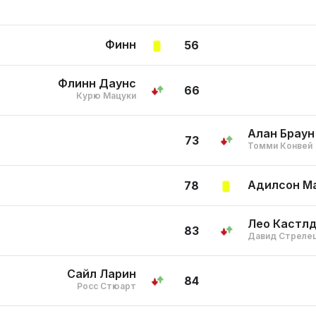
Финн
56
Флинн Даунс
66
Курю Мацуки
Алан Браун
73
Томми Конвей
Адилсон М
78
Лео Кастл
83
Давид Стреле
Сайл Ларин
84
Росс Стюарт