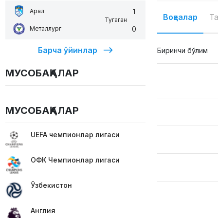
1
Арал
Воқеалар
Т
Тугаган
0
Металлург
Барча ўйинлар
Биринчи бўлим
МУСОБАҚАЛАР
МУСОБАҚАЛАР
UEFA чемпионлар лигаси
ОФК Чемпионлар лигаси
Ўзбекистон
Англия