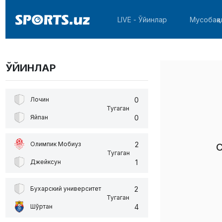
LIVE - Ўйинлар
Мусобақа
ЎЙИНЛАР
0
Лочин
Тугаган
0
Яйпан
2
Олимпик Мобиуз
С
Тугаган
1
Джейксун
2
Бухарский университет
Тугаган
4
Шўртан