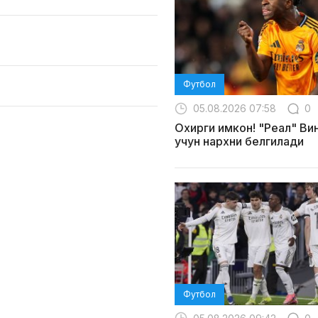
Футбол
05.08.2026 07:58
0
Охирги имкон! "Реал" Ви
учун нархни белгилади
Футбол