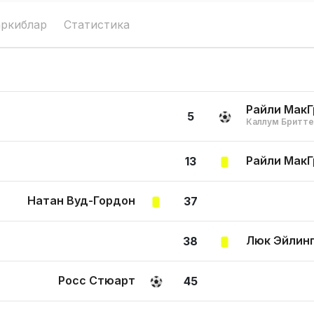
аркиблар
Статистика
Райли МакГ
5
Каллум Бритте
Райли МакГ
13
Натан Вуд-Гордон
37
Люк Эйлин
38
Росс Стюарт
45