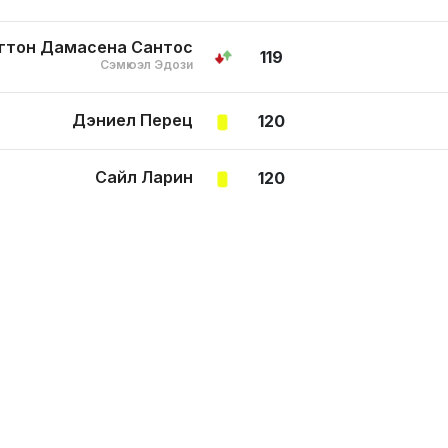
гтон Дамасена Сантос
119
Сэмюэл Эдози
Дэниел Перец
120
Сайл Ларин
120