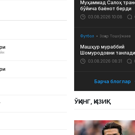
Муҳаммад Салоҳ тран
бўйича баёнот берди
03.08.2026 10:08
Футбол
Зоҳир Тошхўжаев
Машҳур мураббий
ри
Шомуродовни танлад
йн
03.08.2026 08:31
ри
Барча блоглар
ЎҚИНГ, ҚИЗИҚ!
г