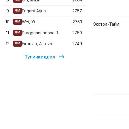
9
Erigaisi Arjun
2757
GM
10
Wei, Yi
2753
GM
Экстра-Тайм
11
Praggnanandhaa R
2750
GM
12
Firouzja, Alireza
2749
GM
Тўлиқ жадвал