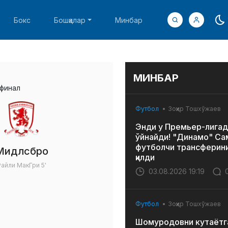
Бокс
Бошқалар
Минбар
МИНБАР
уфинал
Футбол
Зоҳир Тошхўжаев
Энди у Премьер-лигад
ўйнайди! "Динамо" Са
футболчи трансферин
Мидлсбро
қилди
Райли МакГри
5'
03.08.2026 19:19
Футбол
Зоҳир Тошхўжаев
Шомуродовни кутаётг