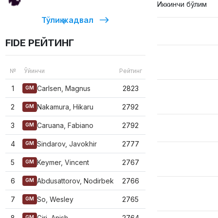
Иккинчи бўлим
Тўлиқ жадвал
FIDE РЕЙТИНГ
№
Ўйинчи
Рейтинг
1
Carlsen, Magnus
2823
GM
2
Nakamura, Hikaru
2792
GM
3
Caruana, Fabiano
2792
GM
4
Sindarov, Javokhir
2777
GM
5
Keymer, Vincent
2767
GM
6
Abdusattorov, Nodirbek
2766
GM
7
So, Wesley
2765
GM
8
Giri, Anish
2764
GM