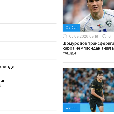
Футбол
05.08.2026 08:18
0
Шомуродов трансферига
карра чемпиондан аниқ т
тушди
аланда
дин
ц
Футбол