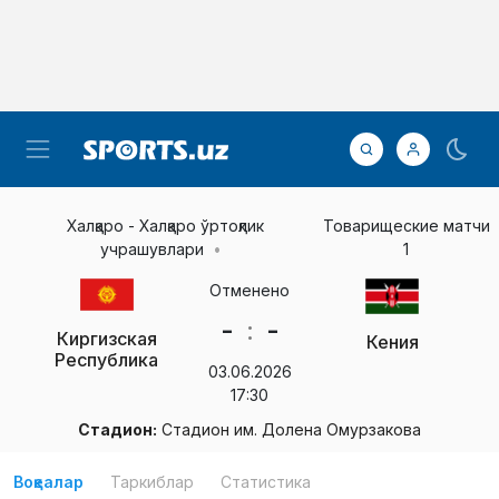
Халқаро - Халқаро ўртоқлик
Товарищеские матчи
учрашувлари
1
Отменено
-
:
-
Киргизская
Кения
Республика
03.06.2026
17:30
Стадион:
Стадион им. Долена Омурзакова
Воқеалар
Таркиблар
Статистика