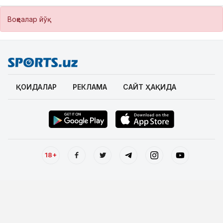
Воқеалар йўқ
ҚОИДАЛАР
РЕКЛАМА
САЙТ ҲАҚИДА
18+