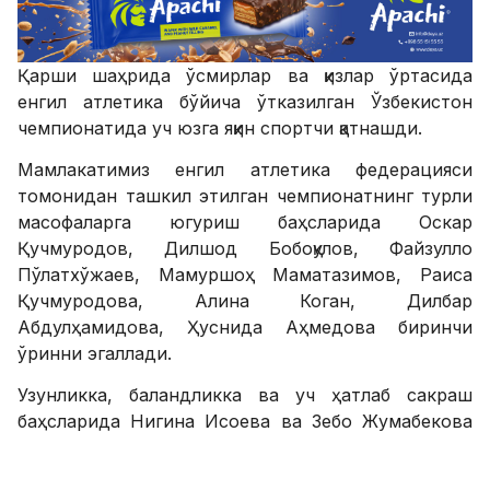
Қарши шаҳрида ўсмирлар ва қизлар ўртасида
енгил атлетика бўйича ўтказилган Ўзбекистон
чемпионатида уч юзга яқин спортчи қатнашди.
Мамлакатимиз енгил атлетика федерацияси
томонидан ташкил этилган чемпионатнинг турли
масофаларга югуриш баҳсларида Оскар
Қучмуродов, Дилшод Бобоқулов, Файзулло
Пўлатхўжаев, Мамуршоҳ Маматазимов, Раиса
Қучмуродова, Алина Коган, Дилбар
Абдулҳамидова, Ҳуснида Аҳмедова биринчи
ўринни эгаллади.
Узунликка, баландликка ва уч ҳатлаб сакраш
баҳсларида Нигина Исоева ва Зебо Жумабекова
олтин медални қўлга киритди. Ўғил болалар
ўртасида Раҳматилло Раҳматиллаев, Асатбек