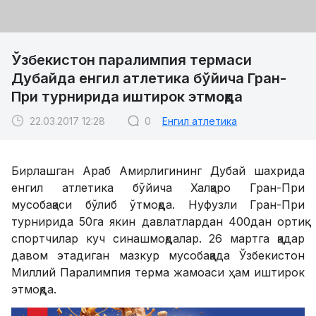
Ўзбекистон паралимпия термаси
Дубайда енгил атлетика бўйича Гран-
При турнирида иштирок этмоқда
22.03.2017 12:28
0
Енгил атлетика
Бирлашган Араб Амирлигининг Дубай шахрида
енгил атлетика бўйича Халқаро Гран-При
мусобақаси бўлиб ўтмоқда. Нуфузли Гран-При
турнирида 50га якин давлатлардан 400дан ортиқ
спортчилар куч синашмоқдалар. 26 мартга қадар
давом этадиган мазкур мусобақада Ўзбекистон
Миллий Паралимпия терма жамоаси ҳам иштирок
этмоқда.