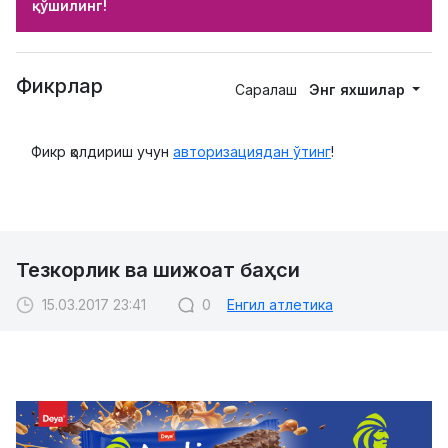
қўшилинг!
Фикрлар
Саралаш
Энг яхшилар
Фикр қолдириш учун
авторизациядан ўтинг
!
Тезкорлик ва шижоат баҳси
15.03.2017 23:41
0
Енгил атлетика