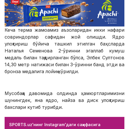
Кеча терма жамоамиз аъзоларидан икки нафари
совриндорлар сафидан жой олишди. Ядро
улоқтириш бўйича ташкил этилган баҳсларда
Наталья Семенова 2-ўринни эгаллаб кумуш
медаль билан тақдирланган бўлса, Элбек Султонов
14,30 метр натижаси билан 3-ўринни банд этди ва
бронза медалига лойиқ кўрилди.
Мусобақа давомида олдинда ҳамюртларимизни
шунингдек, яна ядро, найза ва диск улоқтириш
бахслари кутиб турибди.
SPORTS.uz'нинг Instagram'даги саҳифасига