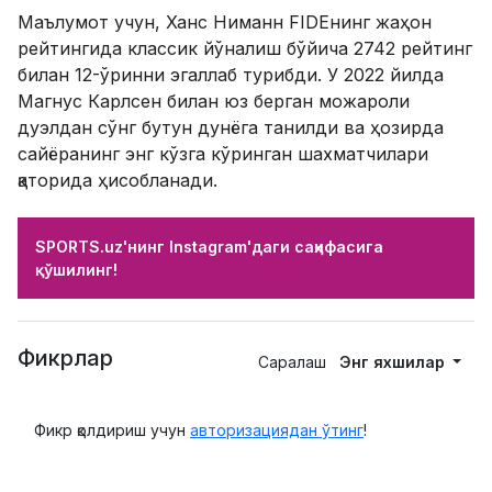
Маълумот учун, Ханс Ниманн FIDEнинг жаҳон
рейтингида классик йўналиш бўйича 2742 рейтинг
билан 12-ўринни эгаллаб турибди. У 2022 йилда
Магнус Карлсен билан юз берган можароли
дуэлдан сўнг бутун дунёга танилди ва ҳозирда
сайёранинг энг кўзга кўринган шахматчилари
қаторида ҳисобланади.
SPORTS.uz'нинг Instagram'даги саҳифасига
қўшилинг!
Фикрлар
Саралаш
Энг яхшилар
Фикр қолдириш учун
авторизациядан ўтинг
!