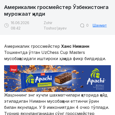
Америкалик гросмейстер Ўзбекистонга
мурожаат қилди
16.06.2026
Zohir
0
Шахмат
08:42
Toshxo’jayev
Америкалик гроссмейстер
Ханс Ниманн
Тошкентда ўтган UzChess Cup Masters
мусобақасидаги иштироки ҳақида фикр билдирди.
Жаҳоннинг энг кучли шахматчилари қаторида қайд
этиладиган Ниманн мусобақани еттинчи ўрин
билан якунлади. У 9 имкониятдан 4 очко тўплади.
Турнир якунланганидан сўнг гроссмейстер