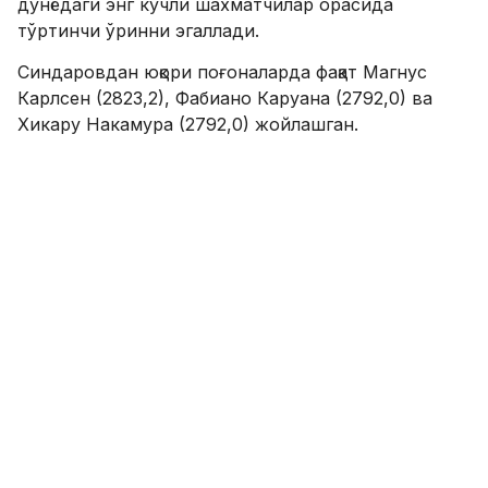
дунёдаги энг кучли шахматчилар орасида
тўртинчи ўринни эгаллади.
Синдаровдан юқори поғоналарда фақат Магнус
Карлсен (2823,2), Фабиано Каруана (2792,0) ва
Хикару Накамура (2792,0) жойлашган.
Сўнгги 12 ой ичида ўзбекистонлик гроссмейстер
бирданига 67 рейтинг очкосини қўшиб олди. Бу
кўрсаткич ҳозирги кунда дунёнинг етакчи
шахматчилари орасида энг юқори ўсишлардан
бири ҳисобланади.
Эслатиб ўтамиз, Жавоҳир Синдаров аввалроқ
даъвогарлар турнирида ғолиб чиқиб, жаҳон
шахмат тахти учун баҳслашиш ҳуқуқини қўлга
киритган эди. Ҳозирда у дунёдаги энг истеъдодли
ёш гроссмейстерлардан бири, шунингдек
Ўзбекистоннинг энг кучли шахматчиси сифатида
эътироф этилмоқда.