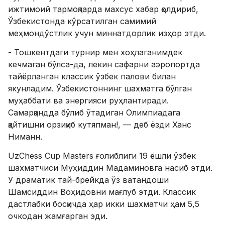
ижтимоий тармоқларда махсус хабар қолдириб,
Ўзбекистонда кўрсатилган самимий
меҳмондўстлик учун миннатдорлик изҳор этди.
- Тошкентдаги турнир мен хоҳлаганимдек
кечмаган бўлса-да, лекин сафарни аэропортда
тайёрланган классик ўзбек палови билан
якунладим. Ўзбекистоннинг шахматга бўлган
муҳаббати ва энергияси руҳлантиради.
Самарқандда бўлиб ўтадиган Олимпиадага
қайтишни орзиқиб кутяпман!, — деб ёзди Ханс
Ниманн.
UzChess Cup Masters ғолиблиги 19 ёшли ўзбек
шахматчиси Муҳиддин Мадаминовга насиб этди.
У драматик тай-брейкда ўз ватандоши
Шамсиддин Воҳидовни мағлуб этди. Классик
дастлабки босқичда ҳар икки шахматчи ҳам 5,5
очкодан жамғарган эди.