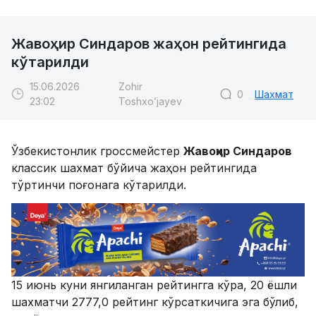
Жавоҳир Синдаров жаҳон рейтингида
кўтарилди
15.06.2026
Zohir
0
Шахмат
23:02
Toshxo’jayev
Ўзбекистонлик гроссмейстер
Жавоҳир Синдаров
классик шахмат бўйича жаҳон рейтингида
тўртинчи поғонага кўтарилди.
15 июнь куни янгиланган рейтингга кўра, 20 ёшли
шахматчи 2777,0 рейтинг кўрсаткичига эга бўлиб,