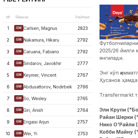
№
Ўйинчи
Рейтинг
1
Carlsen, Magnus
2823
GM
2
Nakamura, Hikaru
2792
GM
Футболчиларнин
2025/26 йилги
3
Caruana, Fabiano
2792
GM
янгилади.
4
Sindarov, Javokhir
2777
GM
Энг кўп қиммат
5
Keymer, Vincent
2767
GM
Ҳусанов ҳамда
6
Abdusattorov, Nodirbek
2766
GM
Transfermarkt 
7
So, Wesley
2765
GM
Эли Крупи ("Бо
8
Giri, Anish
2764
GM
Райан Шерки (
9
Erigaisi Arjun
2757
GM
Нико О'Райли 
Кобби Майну (
10
Wei, Yi
2753
GM