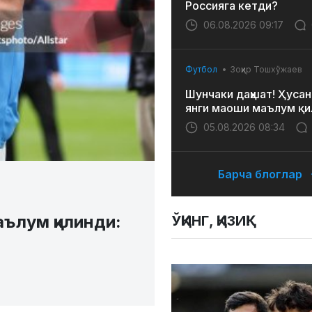
Россияга кетди?
06.08.2026 09:17
Футбол
Зоҳир Тошхўжаев
Шунчаки даҳшат! Ҳусан
янги маоши маълум қи
05.08.2026 08:34
Барча блоглар
ълум қилинди:
ЎҚИНГ, ҚИЗИҚ!