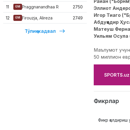
Райан ("Борнм
11
Praggnanandhaa R
2750
GM
Эллиот Андерс
Игор Тиаго ("Б
12
Firouzja, Alireza
2749
GM
Абдуқодир Ҳус
Матеуш Фернан
Тўлиқ жадвал
Уильям Осула 
Маълумот учун
50 миллион евр
SPORTS.uz'
Фикрлар
Фикр қолдириш 