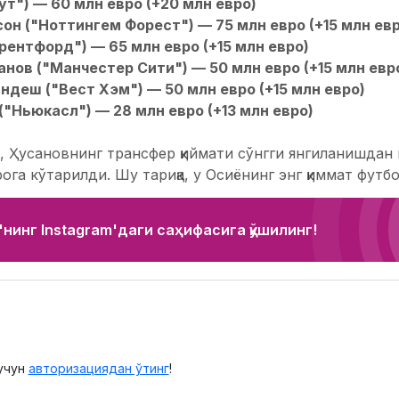
ут") — 60 млн евро (+20 млн евро)
он ("Ноттингем Форест") — 75 млн евро (+15 млн евр
рентфорд") — 65 млн евро (+15 млн евро)
анов ("Манчестер Сити") — 50 млн евро (+15 млн евр
деш ("Вест Хэм") — 50 млн евро (+15 млн евро)
("Ньюкасл") — 28 млн евро (+13 млн евро)
, Ҳусановнинг трансфер қиймати сўнгги янгиланишдан
ога кўтарилди. Шу тариқа, у Осиёнинг энг қиммат футб
нинг Instagram'даги саҳифасига қўшилинг!
учун
авторизациядан ўтинг
!