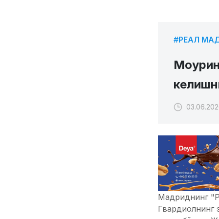
#РЕАЛ МА
Моурин
келишни
03.06.202
Мадриднинг "Р
Гвардиолнинг э