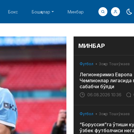
Бокс
Бошқалар
Минбар
МИНБАР
Футбол
Зоҳир Тошхўжаев
Легионеримиз Европа
Чемпионлар лигасида 
сабабчи бўлди
06.08.2026 10:36
Футбол
Зоҳир Тошхўжаев
“Боруссия”га ўтиши к
ўзбек футболчиси нег