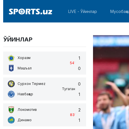
LIVE - Ўйинлар
Мусобақа
ЎЙИНЛАР
1
Хоразм
54
'
0
Машъал
0
Сурхон Термеz
Тугаган
1
Навбаҳор
2
Локомотив
83
'
1
Динамо