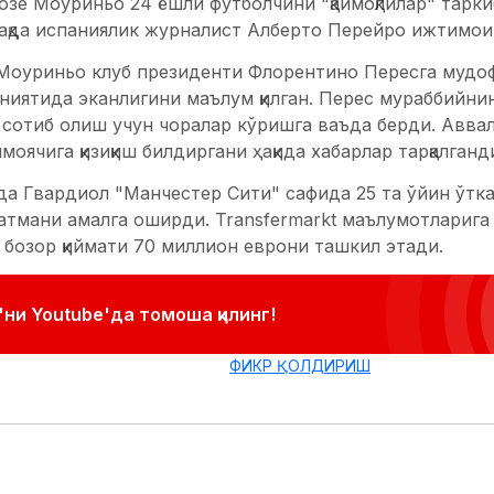
озе Моуриньо 24 ёшли футболчини "қаймоқлилар" тарк
ақда испаниялик журналист Алберто Перейро ижтимоий
 Моуриньо клуб президенти Флорентино Пересга мудо
иятида эканлигини маълум қилган. Перес мураббийнин
сотиб олиш учун чоралар кўришга ваъда берди. Аввал
моячига қизиқиш билдиргани ҳақида хабарлар тарқалганд
 Гвардиол "Манчестер Сити" сафида 25 та ўйин ўтказ
атмани амалга оширди. Transfermarkt маълумотларига
бозор қиймати 70 миллион еврони ташкил этади.
ни Youtube'да томоша қилинг!
ФИКР ҚОЛДИРИШ