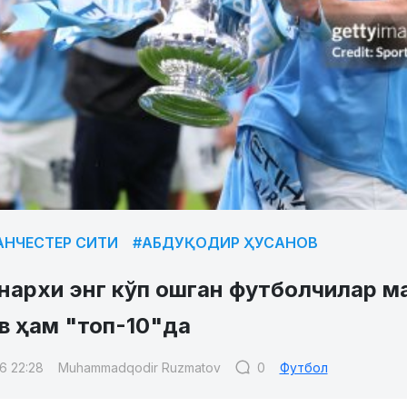
АНЧЕСТЕР СИТИ
#АБДУҚОДИР ҲУСАНОВ
нархи энг кўп ошган футболчилар ма
в ҳам "топ-10"да
6 22:28
Muhammadqodir Ruzmatov
0
Футбол