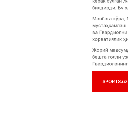
керак бўлган Ж
билдирди. Бу ҳ
Манбага кўра,
мустаҳкамлаш н
ва Гвардиолни 
хорватиялик ҳи
Жорий мавсумда
бешта голли уз
Гвардиоланинг 
SPORTS.uz'