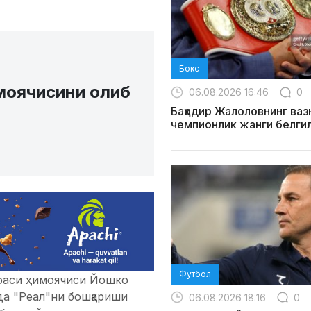
Бокс
моячисини олиб
06.08.2026 16:46
0
Баҳодир Жалоловнинг ваз
чемпионлик жанги белги
Футбол
оаси ҳимоячиси Йошко
да "Реал"ни бошқариши
06.08.2026 18:16
0