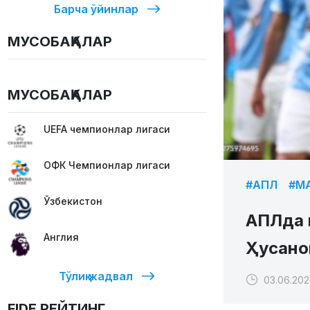
Барча ўйинлар
МУСОБАҚАЛАР
МУСОБАҚАЛАР
UEFA чемпионлар лигаси
ОФК Чемпионлар лигаси
#АПЛ
#М
Ўзбекистон
АПЛда 
Англия
Ҳусано
Тўлиқ жадвал
03.06.202
FIDE РЕЙТИНГ