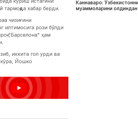
ибида кўриш истагини
Каннаваро: Ўзбекистонни
 тармоқда хабар берди.
муаммоларини олдиндан
фаа чизиғини
г илтимосига рози бўлди
роқ "Барселона" ҳам
и.
иб, иккита гол урди ва
 кўра, Йошко