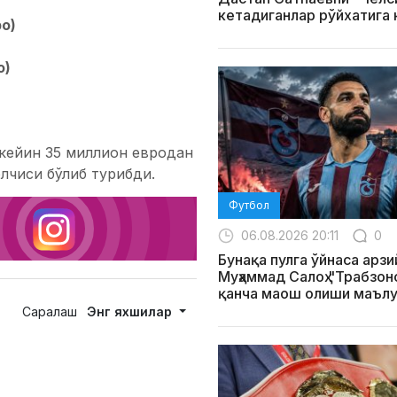
кетадиганлар рўйхатига
о)
о)
 кейин 35 миллион евродан
олчиси бўлиб турибди.
Футбол
06.08.2026 20:11
0
Бунақа пулга ўйнаса арзи
Муҳаммад Салоҳ "Трабзо
қанча маош олиши маълу
Саралаш
Энг яхшилар