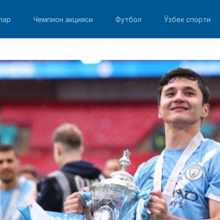
лар
Чемпион акцияси
Футбол
Ўзбек спорти