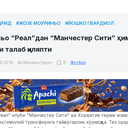
ДРИД
#ЖОЗЕ МОУРИНЬО
#ЙОШКО ГВАРДИОЛ
ьо “Реал”дан “Манчестер Сити” ҳи
 талаб қиляпти
6 22:16
Ali Ahmadxo’jayev
0
Футбол
еал" клуби "Манчестер Сити" ва Хорватия терма жам
ҳтимолий трансферига тайёргарлик кўрмоқда. Тез ора