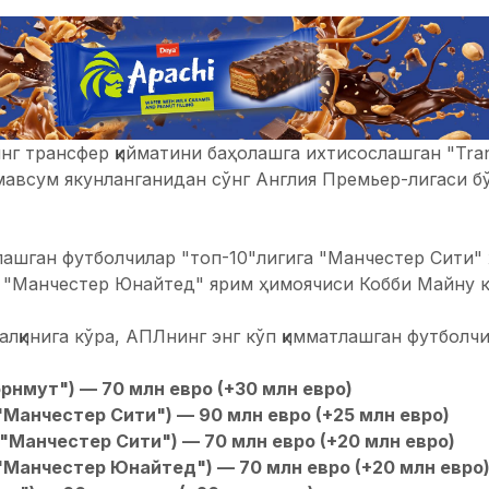
г трансфер қийматини баҳолашга ихтисослашган "Tran
 мавсум якунланганидан сўнг Англия Премьер-лигаси 
лашган футболчилар "топ-10"лигига "Манчестер Сити"
 "Манчестер Юнайтед" ярим ҳимоячиси Кобби Майну к
талқинига кўра, АПЛнинг энг кўп қимматлашган футболчи
рнмут") — 70 млн евро (+30 млн евро)
"Манчестер Сити") — 90 млн евро (+25 млн евро)
("Манчестер Сити") — 70 млн евро (+20 млн евро)
"Манчестер Юнайтед") — 70 млн евро (+20 млн евро