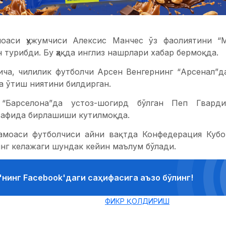
моаси ҳужумчиси Алексис Манчес ўз фаолиятини “
 турибди. Бу ҳақда инглиз нашрлари хабар бермоқда.
ча, чилилик футболчи Арсен Венгернинг “Арсенал”д
а ўтиш ниятини билдирган.
“Барселона”да устоз-шогирд бўлган Пеп Гвард
 сафида бирлашиши кутилмоқда.
моаси футболчиси айни вақтда Конфедерация Кубог
нг келажаги шундак кейин маълум бўлади.
'нинг Facebook'даги саҳифасига аъзо бўлинг!
ФИКР ҚОЛДИРИШ