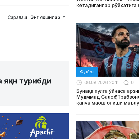
кетадиганлар рўйхатига
Саралаш
Энг яхшилар
Футбол
 яқин турибди
06.08.2026 20:11
0
Бунақа пулга ўйнаса арзи
Муҳаммад Салоҳ "Трабзо
қанча маош олиши маълу