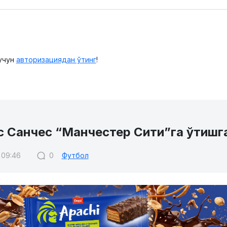
учун
авторизациядан ўтинг
!
 Санчес “Манчестер Сити”га ўтишга
 09:46
0
Футбол