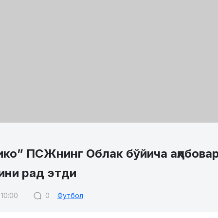
ко” ПСЖнинг Облак бўйича ақлбовар
ини рад этди
 10:00
0
Футбол