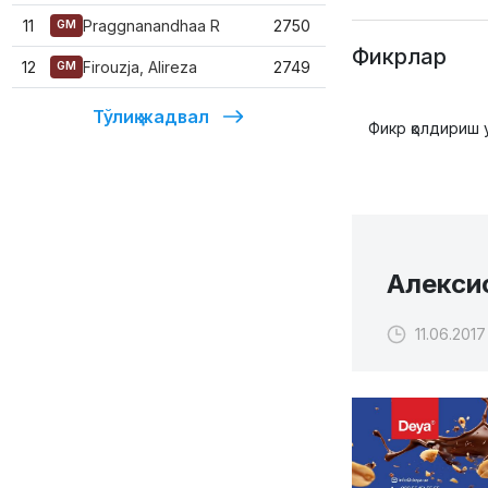
11
Praggnanandhaa R
2750
GM
Фикрлар
12
Firouzja, Alireza
2749
GM
Тўлиқ жадвал
Фикр қолдириш 
Алексис
11.06.2017