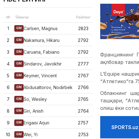
№
Ўйинчи
Рейтинг
1
Carlsen, Magnus
2823
GM
2
Nakamura, Hikaru
2792
GM
3
Caruana, Fabiano
2792
GM
Франциянинг П
ақлбовар такли
4
Sindarov, Javokhir
2777
GM
L’Equipe нашр
5
Keymer, Vincent
2767
GM
“Атлетико”га 7
6
Abdusattorov, Nodirbek
2766
GM
Облакнинг ша
7
So, Wesley
2765
GM
ташқари, “Атле
олиш ёки сотиш
8
Giri, Anish
2764
GM
9
Erigaisi Arjun
2757
GM
SPORTS.uz
10
Wei, Yi
2753
GM