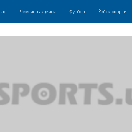
лар
Чемпион акцияси
Футбол
Ўзбек спорти