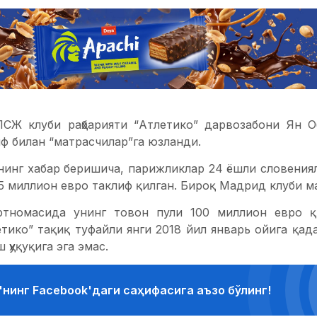
СЖ клуби раҳбарияти “Атлетико” дарвозабони Ян 
ф билан “матрасчилар”га юзланди.
ининг хабар беришича, парижликлар 24 ёшли словения
5 миллион евро таклиф қилган. Бироқ Мадрид клуби м
ртномасида унинг товон пули 100 миллион евро қи
тико” тақиқ туфайли янги 2018 йил январь ойига қад
 ҳуқуқига эга эмас.
'нинг Facebook'даги саҳифасига аъзо бўлинг!