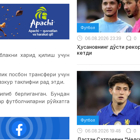
Футбол
06.08.2026 23:39
0
Ҳусановнинг дўсти реко
кетди
Облакни харид қилиш учун
лик посбон трансфери учун
азкур таклифни рад этди.
либ берлиганган. Бундан
ар футболчиларни рўйхатга
Футбол
06.08.2026 19:48
0
Дастан Сатпаевни "Челс