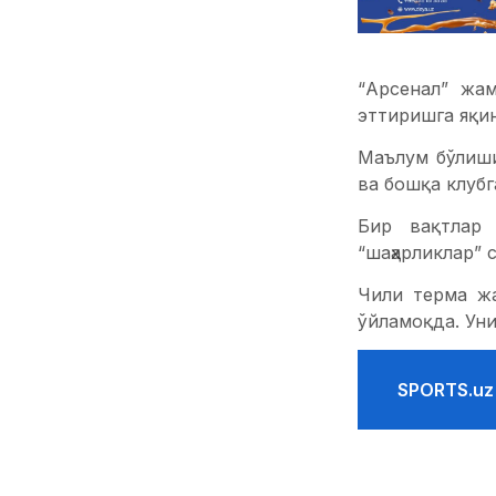
“Арсенал” жа
эттиришга яқин
Маълум бўлиши
ва бошқа клубг
Бир вақтлар 
“шаҳарликлар”
Чили терма жа
ўйламоқда. Уни
SPORTS.uz