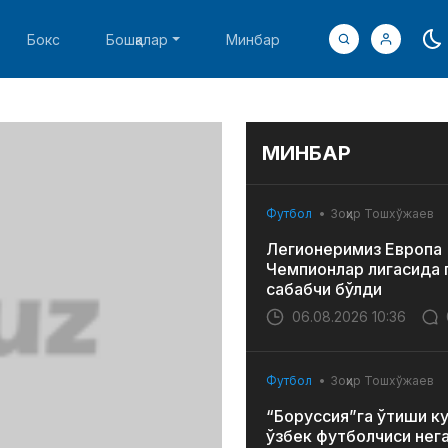
Бокс
Бошқалар
Минбар
МИНБАР
Футбол
Зоҳир Тошхўжаев
Легионеримиз Европа
Чемпионлар лигасида 
сабабчи бўлди
06.08.2026 10:36
Футбол
Зоҳир Тошхўжаев
“Боруссия”га ўтиши к
ўзбек футболчиси нег