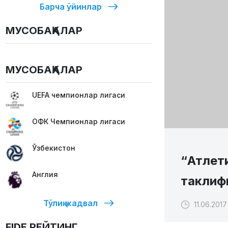
Барча ўйинлар
МУСОБАҚАЛАР
МУСОБАҚАЛАР
UEFA чемпионлар лигаси
ОФК Чемпионлар лигаси
Ўзбекистон
“Атлети
Англия
таклиф
Тўлиқ жадвал
11.06.2017
FIDE РЕЙТИНГ