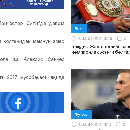
Манчестер Сити”да давом
Бокс
06.08.2026 16:46
0
а қолганидан мамнун эмас
Баҳодир Жалоловнинг ваз
чемпионлик жанги белги
иола ва Алексис Санчес
и–2017 мусобақаси ҳақида
Футбол
06.08.2026 18:16
0