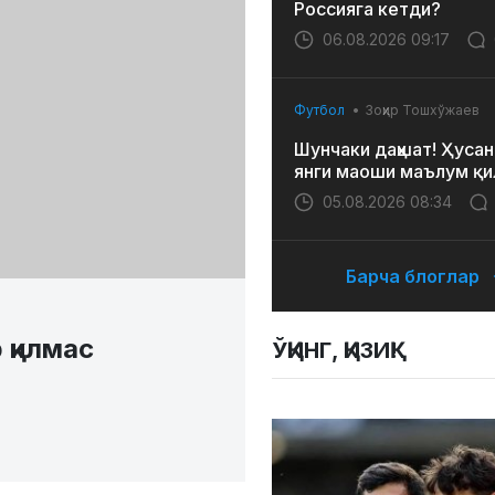
Россияга кетди?
06.08.2026 09:17
Футбол
Зоҳир Тошхўжаев
Шунчаки даҳшат! Ҳусан
янги маоши маълум қи
05.08.2026 08:34
Барча блоглар
 қилмас
ЎҚИНГ, ҚИЗИҚ!