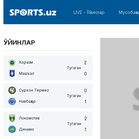
LIVE - Ўйинлар
Мусобақа
ЎЙИНЛАР
2
Хоразм
Тугаган
0
Машъал
0
Сурхон Термеz
Тугаган
1
Навбаҳор
2
Локомотив
Тугаган
1
Динамо