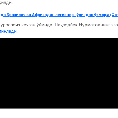
қилди.
да Бразилия ва Африкадан легионер кўрикдан ўтмоқда (Фо
уросасиз кечган ўйинда Шаҳзодбек Нурматовнинг ягон
минлади
.