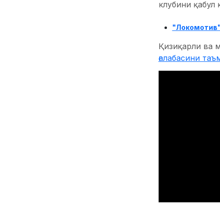
клубини қабул 
"Локомотив"
Қизиқарли ва м
ғалабасини таъ