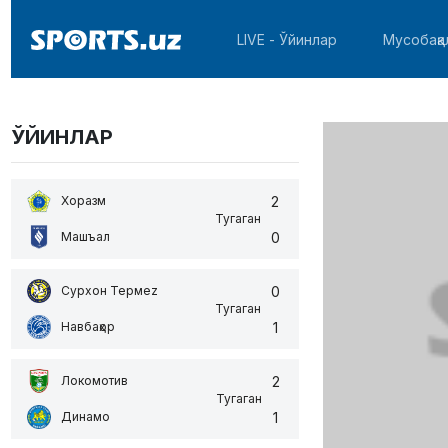
LIVE - Ўйинлар
Мусобақа
ЎЙИНЛАР
2
Хоразм
Тугаган
0
Машъал
0
Сурхон Термеz
Тугаган
1
Навбаҳор
2
Локомотив
Тугаган
1
Динамо