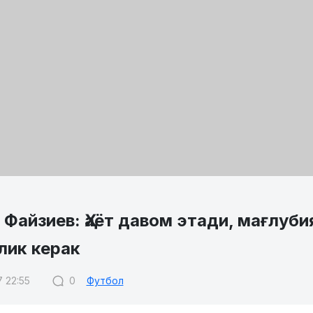
 Файзиев: Ҳаёт давом этади, мағлуб
лик керак
7 22:55
0
Футбол