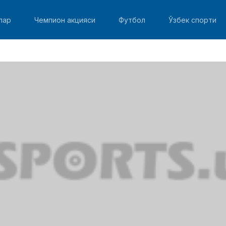
лар
Чемпион акцияси
Футбол
Ўзбек спорти