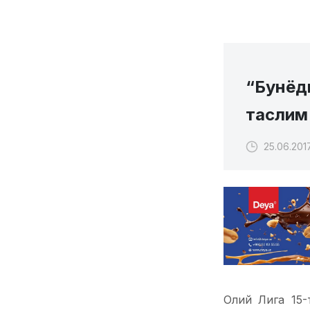
“Бунёд
таслим
25.06.2017
Олий Лига 15