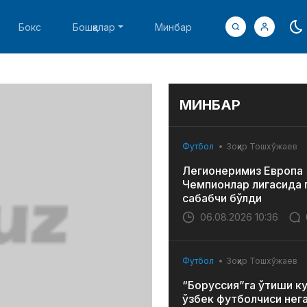
Бокс
Бошқалар
Минбар
МИНБАР
Футбол
Зоҳир Тошхўжаев
Легионеримиз Европа
Чемпионлар лигасида 
сабабчи бўлди
06.08.2026 10:36
Футбол
Зоҳир Тошхўжаев
“Боруссия”га ўтиши к
ўзбек футболчиси нег