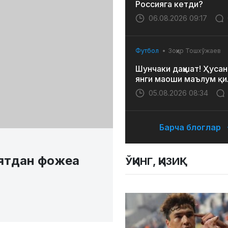
Россияга кетди?
06.08.2026 09:17
Футбол
Зоҳир Тошхўжаев
Шунчаки даҳшат! Ҳусан
янги маоши маълум қи
05.08.2026 08:34
Барча блоглар
иятдан фожеа
ЎҚИНГ, ҚИЗИҚ!