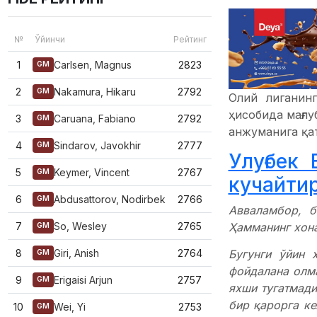
№
Ўйинчи
Рейтинг
1
Carlsen, Magnus
2823
GM
2
Nakamura, Hikaru
2792
GM
Олий лиганинг
ҳисобида мағлу
3
Caruana, Fabiano
2792
GM
анжуманига қа
4
Sindarov, Javokhir
2777
GM
Улуғбек
5
Keymer, Vincent
2767
GM
кучайти
6
Abdusattorov, Nodirbek
2766
GM
Авваламбор, б
Ҳамманинг хона
7
So, Wesley
2765
GM
Бугунги ўйин 
8
Giri, Anish
2764
GM
фойдалана олм
9
Erigaisi Arjun
2757
GM
яхши тугатмади
бир қарорга ке
10
Wei, Yi
2753
GM