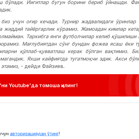
иш бўлади. Йигитлар бугун борини бериб ўйнашди. Фа
адик.
 биз учун оғир кечади. Турнир жадвалидаги ўринлар 
а жиддий тайёргарлик кўрамиз. Жамоадан кимлар кета
олмайман. Таркибга янги футболчилар келиб қўшилиши а
 юрамиз. Мағлубиятдан сўнг бундан фожеа ясаш ёки т
иларни қўллаб-қувватлаш керак бўлган вақтимиз. Би
магандик. Яхши кайфиятда тугатмоқчи эдик. Акси бўл
этамиз,
- дейди Файзиев.
ни Youtube'да томоша қилинг!
учун
авторизациядан ўтинг
!