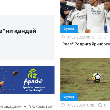
Футбол
в”ни қандай
07.08.2026 08:18
0
"Реал" Родрига ўринбос
Футбол
07.08.2026 10:38
0
пешқадами – “Локомотив”