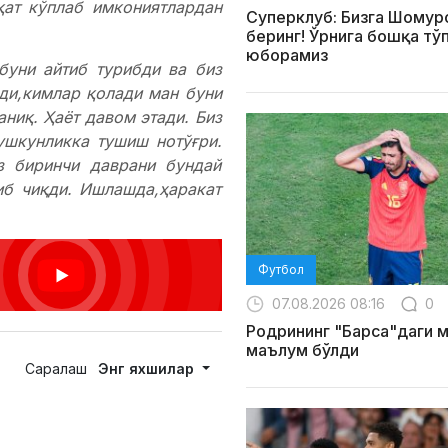
қат кўплаб имкониятлардан
Суперклуб: Бизга Шомур
беринг! Ўрнига бошқа тў
юборамиз
буни айтиб турибди ва биз
ди,кимлар қолади ман буни
ниқ. Ҳаёт давом этади. Биз
ушкунликка тушиш нотўғри.
з биринчи даврани бундай
иб чиқди. Ишлашда,ҳаракат
Футбол
07.08.2026 08:16
0
Родрининг "Барса"даги 
маълум бўлди
Саралаш
Энг яхшилар