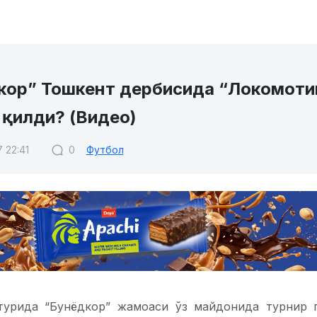
кор” Тошкент дербисида “Локомоти
 қилди? (Видео)
 22:41
0
Футбол
-турида “Бунёдкор” жамоаси ўз майдонида турнир 