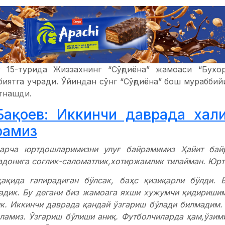
 15-турида Жиззахнинг “Сўғдиёна” жамоаси “Бухо
биятга учради. Ўйиндан сўнг “Сўғдиёна” бош мурабби
тнашди.
 Бақоев: Иккинчи даврада хал
рамиз
арча юртдошларимизни улуғ байрамимиз Ҳайит бай
донига соғлик-саломатлик,хотиржамлик тилайман. Юрт
ҳақида гапирадиган бўлсак, баҳс қизиқарли бўлди. 
адик. Бу дегани биз жамоага яхши хужумчи қидиришим
к. Иккинчи даврада қандай ўзгариш бўлади билмадим.
ламиз. Ўзгариш бўлиши аниқ. Футболчиларда ҳам,ўзим