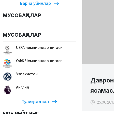
Барча ўйинлар
МУСОБАҚАЛАР
МУСОБАҚАЛАР
UEFA чемпионлар лигаси
ОФК Чемпионлар лигаси
Ўзбекистон
Даврон
Англия
ясамас
Тўлиқ жадвал
25.06.201
FIDE РЕЙТИНГ