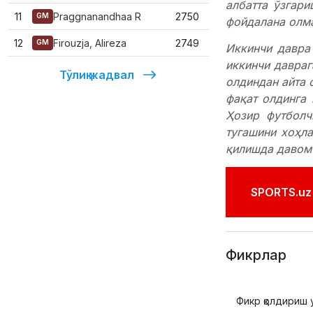
албатта ўзгар
11
Praggnanandhaa R
2750
GM
фойдалана олм
12
Firouzja, Alireza
2749
GM
Иккинчи давра
иккинчи давраг
Тўлиқ жадвал
олдиндан айта 
фақат олдинга
Ҳозир футболч
тугашини хоҳла
қилишда давом 
SPORTS.uz'
Фикрлар
Фикр қолдириш 