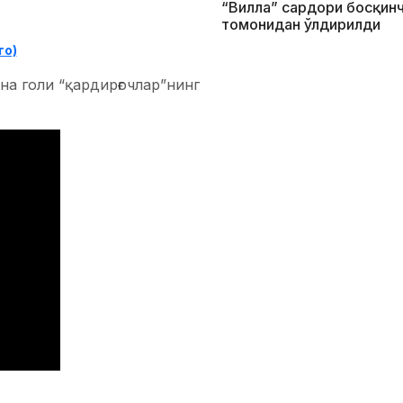
“Вилла” сардори босқин
томонидан ўлдирилди
то)
а голи “қардирғочлар”нинг