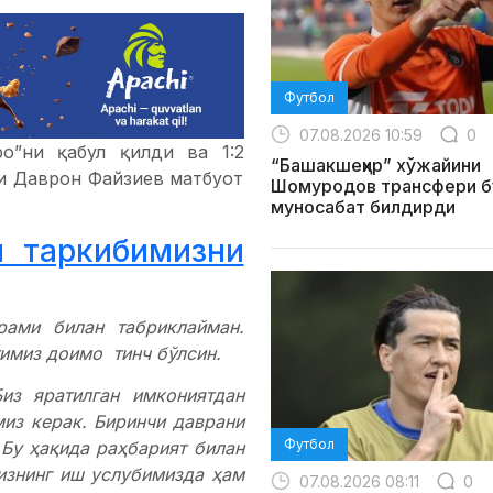
Футбол
07.08.2026 10:59
0
ро”ни қабул қилди ва 1:2
“Башакшеҳир” хўжайини
йи Даврон Файзиев матбуот
Шомуродов трансфери б
муносабат билдирди
и таркибимизни
рами билан табриклайман.
имиз доимо тинч бўлсин.
Биз яратилган имкониятдан
из керак. Биринчи даврани
Футбол
 Бу ҳақида раҳбарият билан
изнинг иш услубимизда ҳам
07.08.2026 08:11
0