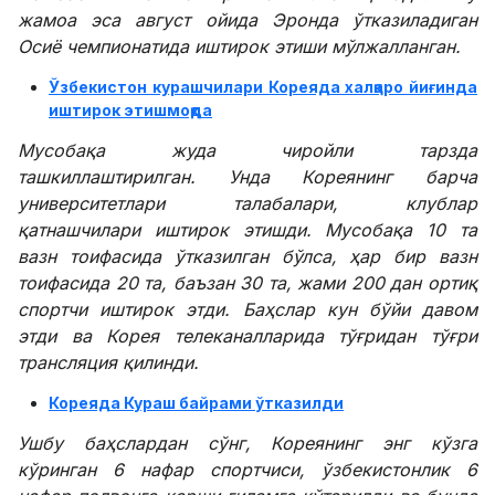
жамоа эса август ойида Эронда ўтказиладиган
Осиё чемпионатида иштирок этиши мўлжалланган.
Ўзбекистон курашчилари Кореяда халқаро йиғинда
иштирок этишмоқда
Мусобақа жуда чиройли тарзда
ташкиллаштирилган. Унда Кореянинг барча
университетлари талабалари, клублар
қатнашчилари иштирок этишди. Мусобақа 10 та
вазн тоифасида ўтказилган бўлса, ҳар бир вазн
тоифасида 20 та, баъзан 30 та, жами 200 дан ортиқ
спортчи иштирок этди. Баҳслар кун бўйи давом
этди ва Корея телеканалларида тўғридан тўғри
трансляция қилинди.
Кореяда Кураш байрами ўтказилди
Ушбу баҳслардан сўнг, Кореянинг энг кўзга
кўринган 6 нафар спортчиси, ўзбекистонлик 6