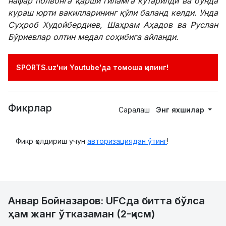
нафар полвонга қарши гиламга кўтарилди ва бунда
кураш юрти вакилларининг қўли баланд келди. Унда
Суҳроб Худойбердиев, Шаҳрам Аҳадов ва Руслан
Бўриевлар олтин медал соҳибига айланди.
SPORTS.uz'ни Youtube'да томоша қилинг!
Фикрлар
Саралаш
Энг яхшилар
Фикр қолдириш учун
авторизациядан ўтинг
!
Анвар Бойназаров: UFCда битта бўлса
ҳам жанг ўтказаман (2-қисм)