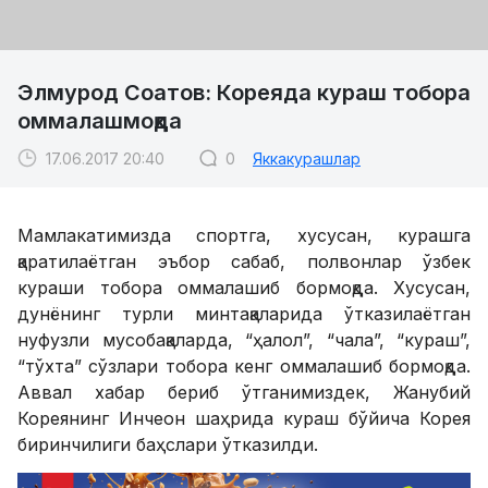
Элмурод Соатов: Кореяда кураш тобора
оммалашмоқда
17.06.2017 20:40
0
Яккакурашлар
Мамлакатимизда спортга, хусусан, курашга
қаратилаётган эъбор сабаб, полвонлар ўзбек
кураши тобора оммалашиб бормоқда. Хусусан,
дунёнинг турли минтақаларида ўтказилаётган
нуфузли мусобақаларда, “ҳалол”, “чала”, “кураш”,
“тўхта” сўзлари тобора кенг оммалашиб бормоқда.
Аввал хабар бериб ўтганимиздек, Жанубий
Кореянинг Инчеон шаҳрида кураш бўйича Корея
биринчилиги баҳслари ўтказилди.