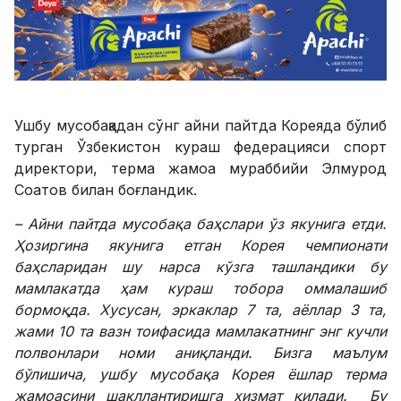
Ушбу мусобақадан сўнг айни пайтда Кореяда бўлиб
турган Ўзбекистон кураш федерацияси спорт
директори, терма жамоа мураббийи Элмурод
Соатов билан боғландик.
– Айни пайтда мусобақа баҳслари ўз якунига етди.
Ҳозиргина якунига етган Корея чемпионати
баҳсларидан шу нарса кўзга ташландики бу
мамлакатда ҳам кураш тобора оммалашиб
бормоқда. Хусусан, эркаклар 7 та, аёллар 3 та,
жами 10 та вазн тоифасида мамлакатнинг энг кучли
полвонлари номи аниқланди. Бизга маълум
бўлишича, ушбу мусобақа Корея ёшлар терма
жамоасини шакллантиришга хизмат қилади. Бу