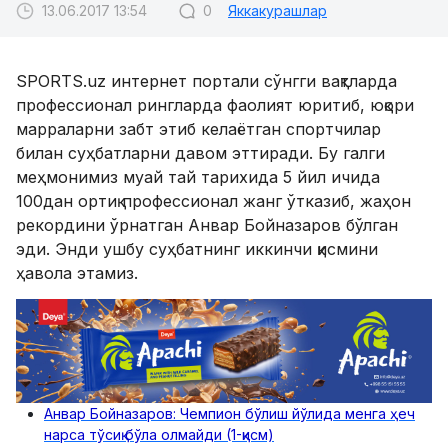
13.06.2017 13:54
0
Яккакурашлар
SPORTS.uz интернет портали cўнгги вақтларда
профессионал рингларда фаолият юритиб, юқори
марраларни забт этиб келаётган спортчилар
билан суҳбатларни давом эттиради. Бу галги
меҳмонимиз муай тай тарихида 5 йил ичида
100дан ортиқ профессионал жанг ўтказиб, жаҳон
рекордини ўрнатган Анвар Бойназаров бўлган
эди. Энди ушбу суҳбатнинг иккинчи қисмини
ҳавола этамиз.
Анвар Бойназаров: Чемпион бўлиш йўлида менга ҳеч
нарса тўсиқ бўла олмайди (1-қисм)