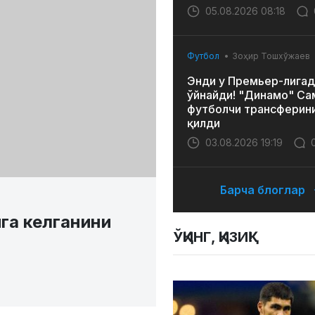
05.08.2026 08:18
Футбол
Зоҳир Тошхўжаев
Энди у Премьер-лигад
ўйнайди! "Динамо" Са
футболчи трансферин
қилди
03.08.2026 19:19
Барча блоглар
га келганини
ЎҚИНГ, ҚИЗИҚ!