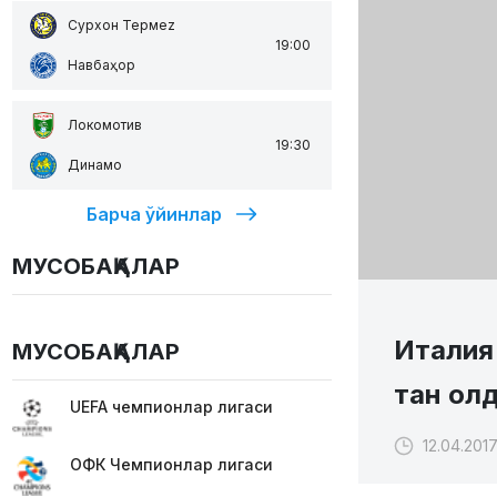
Сурхон Термеz
19:00
Навбаҳор
Локомотив
19:30
Динамо
Барча ўйинлар
МУСОБАҚАЛАР
Италия
МУСОБАҚАЛАР
тан ол
UEFA чемпионлар лигаси
12.04.2017
ОФК Чемпионлар лигаси