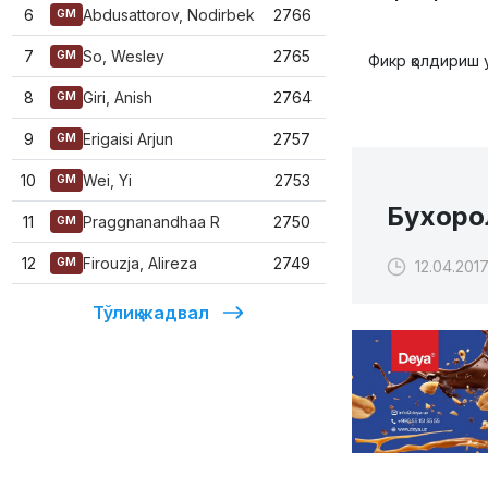
6
Abdusattorov, Nodirbek
2766
GM
7
So, Wesley
2765
GM
Фикр қолдириш 
8
Giri, Anish
2764
GM
9
Erigaisi Arjun
2757
GM
10
Wei, Yi
2753
GM
Бухоро
11
Praggnanandhaa R
2750
GM
12
Firouzja, Alireza
2749
GM
12.04.2017
Тўлиқ жадвал