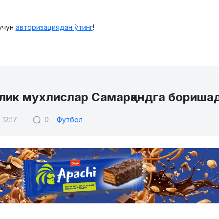
учун
авторизациядан ўтинг
!
лик мухлислар Самарқандга бориша
 12:17
0
Футбол