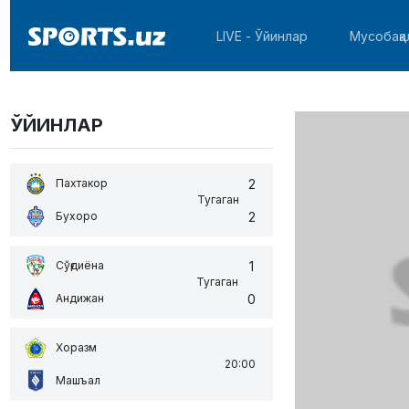
LIVE - Ўйинлар
Мусобақа
ЎЙИНЛАР
2
Пахтакор
Тугаган
2
Бухоро
1
Сўғдиёна
Тугаган
0
Андижан
Хоразм
20:00
Машъал