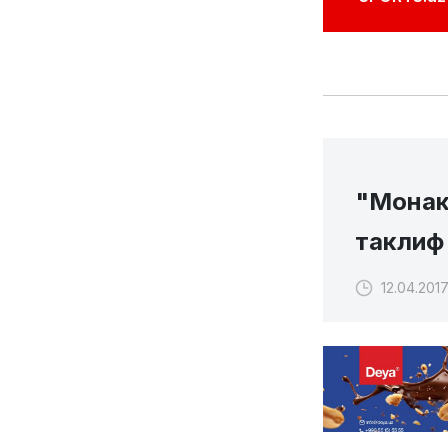
"Монак
таклиф 
12.04.2017