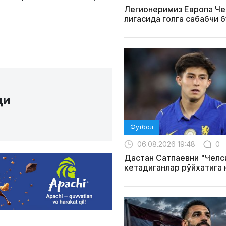
Легионеримиз Европа Ч
лигасида голга сабабчи 
ди
Футбол
06.08.2026 19:48
0
Дастан Сатпаевни "Челс
кетадиганлар рўйхатига