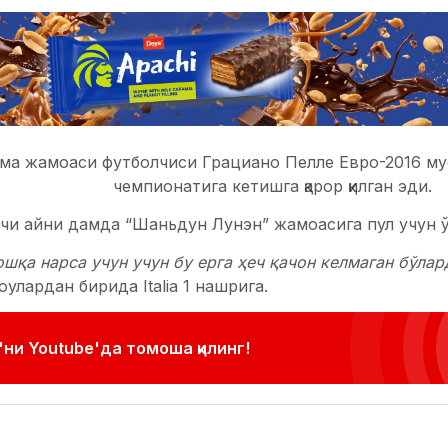
ма жамоаси футболчиси Грациано Пелле Евро-2016 мус
чемпионатига кетишга қарор қилган эди.
чи айни дамда “Шаньдун Лунэн” жамоасига пул учун ў
шқа нарса учун учун бу ерга ҳеч қачон келмаган бўла
улардан бирида Italia 1 нашрига.
ни Youtube'да томоша қилинг!