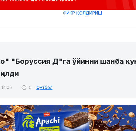
ФИКР ҚОЛДИРИШ
о" "Боруссия Д"га ўйинни шанба ку
қилди
 14:05
0
Футбол