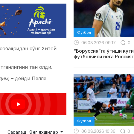
Футбол
06.08.2026 09:17
0
обақасидан сўнг Хитой
“Боруссия”га ўтиши кути
футболчиси нега Россияг
тганлигини тан олди.
рдим
, – дейди Пелле
Футбол
06.08.2026 10:36
0
Саралаш
Энг яхшилар