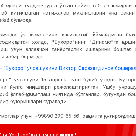
бақалари турдан-турга ўтган сайин тобора қизиқарли
лаб кутилмаган натижалар мухлисларни яна секин-
абаб бўлмоқда.
азиятда ўз жамоасини ёлғизлатиб қўймайдиган бух
содиқ қолган ҳолда, "Бухоро"нинг "Динамо"га қарши
иш учун аллақачон тайёргарлик ишларини бошлаб 
и хабар бермоқда.
– “Бухоро” учрашувини Виктор Серазетдинов бошқара
оро" учрашуви 15 апрель куни бўлиб ўтади. Бухор
уни йўлга чиқишлари режалаштирилган. Ушбу учраш
риб қўллаб-қувватлаш ниятида бўлганлар, бугундан б
риф буюришлари сўралади.
отлар учун +99890 299-65-56 рақамига қўнғироқ қилиш
ни Youtube'да томоша қилинг!