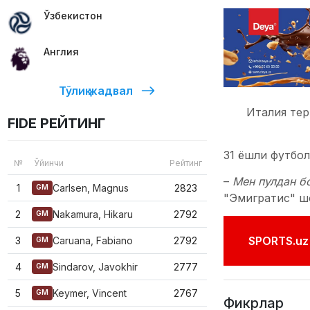
Ўзбекистон
Англия
Тўлиқ жадвал
Италия тер
FIDE РЕЙТИНГ
31 ёшли футбол
№
Ўйинчи
Рейтинг
–
Мен пулдан бо
1
Carlsen, Magnus
2823
GM
"Эмигратис" шо
2
Nakamura, Hikaru
2792
GM
SPORTS.uz'
3
Caruana, Fabiano
2792
GM
4
Sindarov, Javokhir
2777
GM
5
Keymer, Vincent
2767
GM
Фикрлар