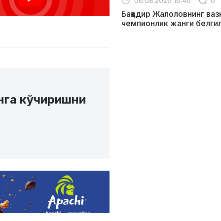
06.08.2026 16:46
0
Баҳодир Жалоловнинг ваз
чемпионлик жанги белги
нга кўчиришни