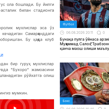
 тус ола бошлади. Бу йилги
асталик билан стадионга
Футбол
оролик мухлислар эса ўз
06.08.2026 20:11
0
 кечадиган Самарқанддаги
Бунақа пулга ўйнаса арзи
юборишган. Бу ҳақда клуб
Муҳаммад Салоҳ "Трабзо
қанча маош олиши маълу
ди
одан бир гуруҳ мухлислар
увда "Бухоро" жамоасини
ошланадиган рўйхатга олиш
ингиз мумкин.
Бокс