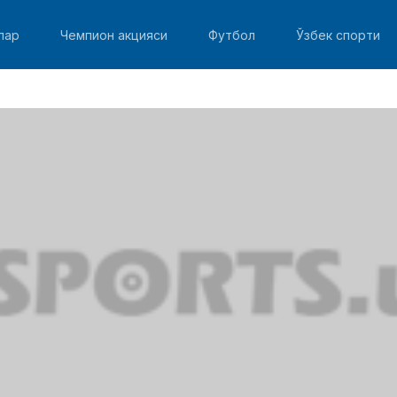
лар
Чемпион акцияси
Футбол
Ўзбек спорти