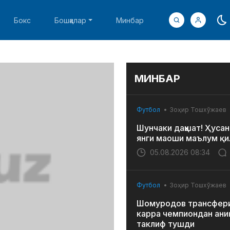
Бокс
Бошқалар
Минбар
МИНБАР
Футбол
Зоҳир Тошхўжаев
Шунчаки даҳшат! Ҳусан
янги маоши маълум қи
05.08.2026 08:34
Футбол
Зоҳир Тошхўжаев
Шомуродов трансфери
карра чемпиондан ани
таклиф тушди