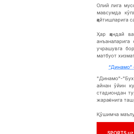
Олий лига мусо
мавсумда кўп
қайтишларига с
Ҳар қандай в
анъаналарига 
учрашувга бор
матбуот хизмат
“Динамо” 
"Динамо"-"Бух
айнан ўйин к
стадиондан ту
жараёнига таш
Қўшимча маълум
SPORTS.uz'