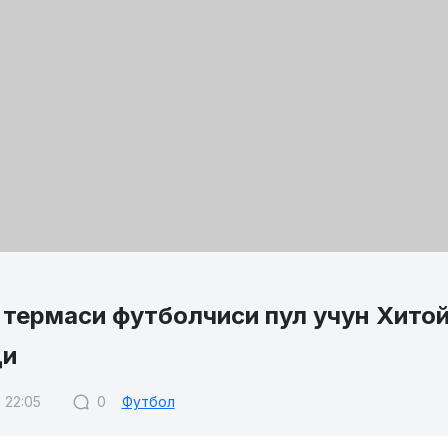
 термаси футболчиси пул учун Хитой
ди
 22:05
0
Футбол