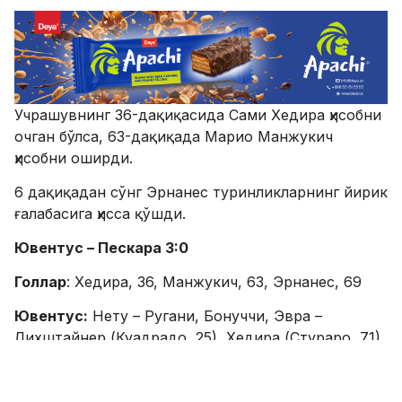
Учрашувнинг 36-дақиқасида Сами Хедира ҳисобни
очган бўлса, 63-дақиқада Марио Манжукич
ҳисобни оширди.
6 дақиқадан сўнг Эрнанес туринликларнинг йирик
ғалабасига ҳисса қўшди.
Ювентус – Пескара 3:0
Голлар
: Хедира, 36, Манжукич, 63, Эрнанес, 69
Ювентус:
Нету – Ругани, Бонуччи, Эвра –
Лихштайнер (Куадрадо, 25), Хедира (Стураро, 71),
Эрнанес, Асамоа, Сандро – Манжукич (Кин, 84),
Игуаин.