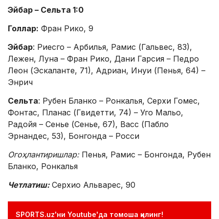
Эйбар – Сельта 1:0
Голлар:
Фран Рико, 9
Эйбар
: Риесго – Арбилья, Рамис (Гальвес, 83),
Лежен, Луна – Фран Рико, Дани Гарсия – Педро
Леон (Эскаланте, 71), Адриан, Инуи (Пенья, 64) –
Энрич
Сельта
: Рубен Бланко – Ронкалья, Серхи Гомес,
Фонтас, Планас (Гвидетти, 74) – Уго Мальо,
Радойя – Сенье (Сенье, 67), Васс (Пабло
Эрнандес, 53), Бонгонда – Росси
Огоҳлантиришлар:
Пенья, Рамис – Бонгонда, Рубен
Бланко, Ронкалья
Четлатиш:
Серхио Альварес, 90
SPORTS.uz'ни Youtube'да томоша қилинг!