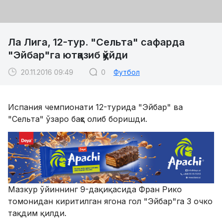
Ла Лига, 12-тур. "Сельта" сафарда
"Эйбар"га ютқазиб қўйди
20.11.2016 09:49
0
Футбол
Испания чемпионати 12-турида "Эйбар" ва
"Сельта" ўзаро баҳс олиб боришди.
Мазкур ўйиннинг 9-дақиқасида Фран Рико
томонидан киритилган ягона гол "Эйбар"га 3 очко
тақдим қилди.