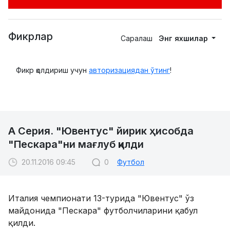
Фикрлар
Саралаш
Энг яхшилар
Фикр қолдириш учун
авторизациядан ўтинг
!
А Серия. "Ювентус" йирик ҳисобда
"Пескара"ни мағлуб қилди
20.11.2016 09:45
0
Футбол
Италия чемпионати 13-турида "Ювентус" ўз
майдонида "Пескара" футболчиларини қабул
қилди.