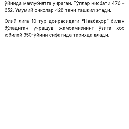
ўйинда мағлубиятга учраган. Тўплар нисбати 476 –
652. Умумий очколар 428 тани ташкил этади.
Олий лига 10-тур доирасидаги “Навбаҳор” билан
бўладиган учрашув жамоамизнинг ўзига хос
юбилей 350-ўйини сифатида тарихда қолади.
SPORTS.uz'ни Youtube'да томоша қилинг!
ФИКР ҚОЛДИРИШ
ЕЧЛ. “Ювентус” финал йўлланмасини
қандай қўлга киритди? (видео)
10.05.2017 08:27
0
Футбол