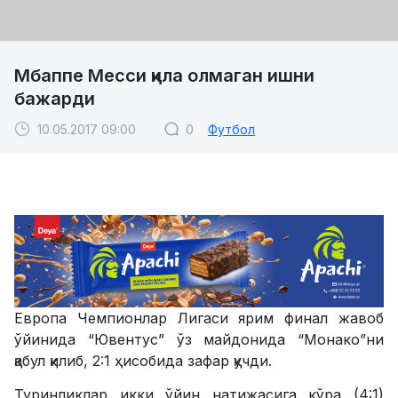
Мбаппе Месси қила олмаган ишни
бажарди
10.05.2017 09:00
0
Футбол
Европа Чемпионлар Лигаси ярим финал жавоб
ўйинида “Ювентус” ўз майдонида “Монако”ни
қабул қилиб, 2:1 ҳисобида зафар қучди.
Туринликлар икки ўйин натижасига кўра (4:1)