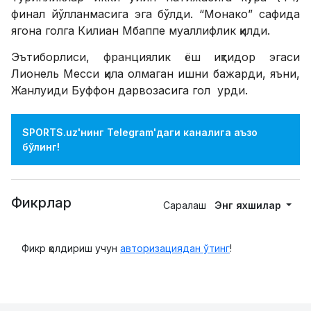
финал йўлланмасига эга бўлди. “Монако” сафида
ягона голга Килиан Мбаппе муаллифлик қилди.
Эътиборлиси, франциялик ёш иқтидор эгаси
Лионель Месси қила олмаган ишни бажарди, яъни,
Жанлуиди Буффон дарвозасига гол урди.
SPORTS.uz'нинг Telegram'даги каналига аъзо
бўлинг!
Фикрлар
Саралаш
Энг яхшилар
Фикр қолдириш учун
авторизациядан ўтинг
!