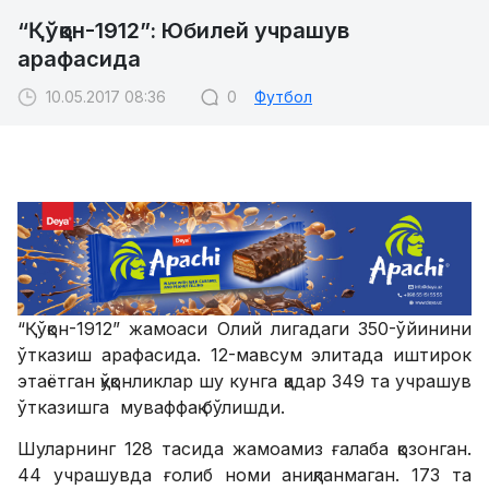
“Қўқон-1912”: Юбилей учрашув
арафасида
10.05.2017 08:36
0
Футбол
“Қўқон-1912” жамоаси Олий лигадаги 350-ўйинини
ўтказиш арафасида. 12-мавсум элитада иштирок
этаётган қўқонликлар шу кунга қадар 349 та учрашув
ўтказишга муваффақ бўлишди.
Шуларнинг 128 тасида жамоамиз ғалаба қозонган.
44 учрашувда ғолиб номи аниқланмаган. 173 та