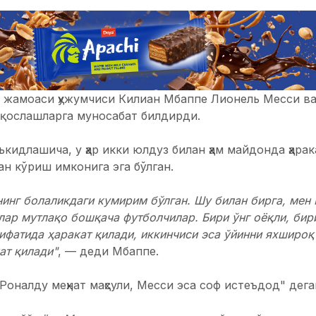
 жамоаси ҳужумчиси Килиан Мбаппе Лионель Месси в
ққослашларга муносабат билдирди.
кидлашича, у ҳар икки юлдуз билан ҳам майдонда ҳарак
н кўриш имконига эга бўлган.
инг болаликдаги кумирим бўлган. Шу билан бирга, мен
лар мутлақо бошқача футболчилар. Бири ўнг оёқли, бири
ифатида​ ҳаракат қилади, иккинчиси эса ўйинни яхшироқ
ат қилади"
, — деди Мбаппе.
Роналду меҳнат маҳсули, Месси эса соф истеъдод" дега