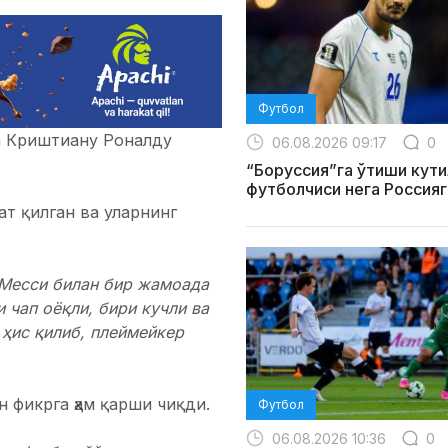
Футбол
а Криштиану Роналду
06.08.2026 09:17
0
“Боруссия”га ўтиши кути
футболчиси нега Россияг
ат қилган ва уларнинг
 Месси билан бир жамоада
 чап оёқли, бири кучли ва
 ҳис қилиб, плеймейкер
н фикрга ҳам қарши чиқди.
Футбол
06.08.2026 10:36
0