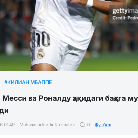
#КИЛИАН МБАППЕ
Месси ва Роналду ҳақидаги баҳсга м
ди
6 01:49
Muhammadqodir Ruzmatov
0
Футбол