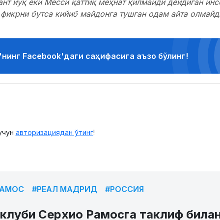
ант йўқ ёки Месси қаттиқ меҳнат қилмайди дейдиган ин
 фикрни бутса кийиб майдонга тушган одам айта олмайд
'нинг Facebook'даги саҳифасига аъзо бўлинг!
учун
авторизациядан ўтинг
!
РАМОС
#РЕАЛ МАДРИД
#РОССИЯ
 клуби Серхио Рамосга таклиф била