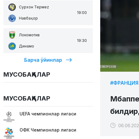
Сурхон Термеz
19:00
Навбаҳор
Локомотив
19:30
Динамо
Барча ўйинлар
МУСОБАҚАЛАР
#ФРАНЦИЯ
Мбаппе 
МУСОБАҚАЛАР
билдир
UEFA чемпионлар лигаси
06.06.202
ОФК Чемпионлар лигаси