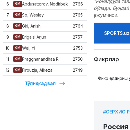
"Роналдуда тал
6
Abdusattorov, Nodirbek
2766
GM
бўлади. Бундай
ҳужумчиси.
7
So, Wesley
2765
GM
8
Giri, Anish
2764
GM
SPORTS.uz
9
Erigaisi Arjun
2757
GM
10
Wei, Yi
2753
GM
Фикрлар
11
Praggnanandhaa R
2750
GM
12
Firouzja, Alireza
2749
GM
Фикр қолдириш 
Тўлиқ жадвал
#СЕРХИО 
Россия