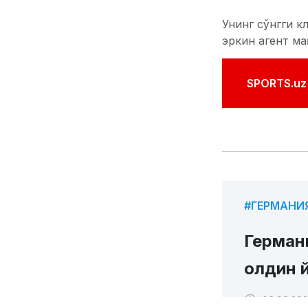
Унинг сўнгги к
эркин агент м
SPORTS.uz'
#ГЕРМАНИ
Герман
олдин 
06.06.2026