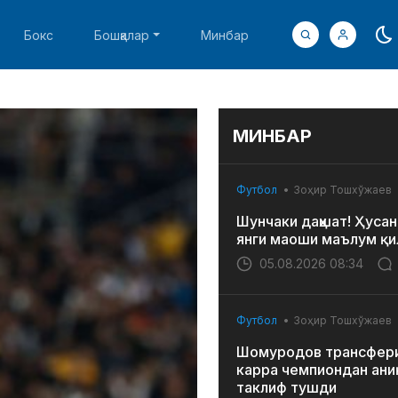
Бокс
Бошқалар
Минбар
МИНБАР
Футбол
Зоҳир Тошхўжаев
Шунчаки даҳшат! Ҳусан
янги маоши маълум қи
05.08.2026 08:34
Футбол
Зоҳир Тошхўжаев
Шомуродов трансфери
карра чемпиондан ани
таклиф тушди