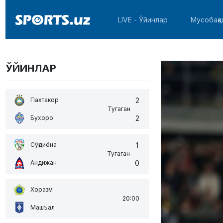
LIVE - Ўйинлар
Мусобақа
ЎЙИНЛАР
2
Пахтакор
Тугаган
2
Бухоро
1
Сўғдиёна
Тугаган
0
Андижан
Хоразм
20:00
Машъал