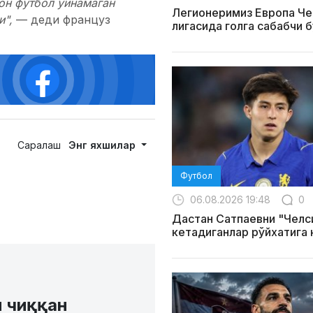
сон футбол ўйнамаган
Легионеримиз Европа Ч
и",
— деди француз
лигасида голга сабабчи 
Саралаш
Энг яхшилар
Футбол
06.08.2026 19:48
0
Дастан Сатпаевни "Челс
кетадиганлар рўйхатига
н чиққан