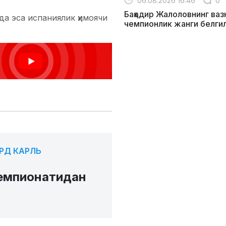
06.08.2026 16:46
0
Баҳодир Жалоловнинг ваз
да эса испаниялик ҳимоячи
чемпионлик жанги белги
РД КАРЛЬ
чемпионатидан