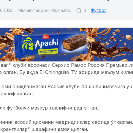
6 01:35
Muhammadqodir Ruzmatov
0
Футбол
еал" клуби афсонаси Серхио Рамос Россия Премьер-л
 олган. Бу ҳақда El Chiringuito TV эфирида маълум қили
номи очиқланмаган Россия клуби 40 ёшли ҳимоячига уч
аклиф қилган.
и футболчи мазкур таклифни рад этган.
нинг асосий қисмини мадридликлар сафида ўтказган.
қранглилар" шарафини ҳимоя қилган.