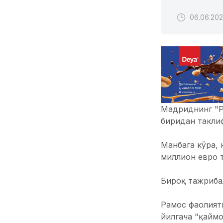
06.06.202
Мадриднинг "Р
биридан таклиф
Манбага кўра, 
миллион евро т
Бироқ тажрибал
Рамос фаолияти
йилгача "қаймо