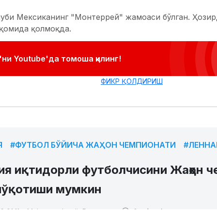
луби Мексиканинг "Монтеррей" жамоаси бўлган. Ҳозир
ақомида қолмоқда.
ни Youtube'да томоша қилинг!
ФИКР ҚОЛДИРИШ
Я
#ФУТБОЛ БЎЙИЧА ЖАҲОН ЧЕМПИОНАТИ
#ЛЕННА
ия иқтидорли футболчисини Жаҳон 
йўқотиши мумкин
 01:11
Muhammadqodir Ruzmatov
0
Футбол