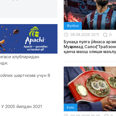
Футбол
06.08.2026 20:11
0
Бунақа пулга ўйнаса арзи
Муҳаммад Салоҳ "Трабзо
қанча маош олиши маълу
игаси клубларидан
нди.
 ойлик шартнома учун 8
 У 2005 йилдан 2021
Бокс