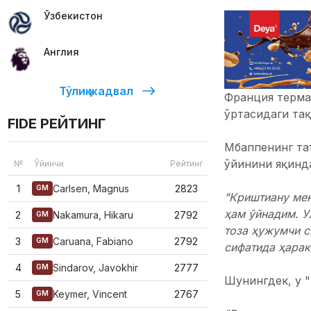
Ўзбекистон
Англия
Тўлиқ жадвал
Франция терма
ўртасидаги та
FIDE РЕЙТИНГ
Мбаппенинг таъ
ўйинини яқинда
№
Ўйинчи
Рейтинг
1
Carlsen, Magnus
2823
GM
"Криштиану мен
ҳам ўйнадим. У
2
Nakamura, Hikaru
2792
GM
тоза ҳужумчи с
3
Caruana, Fabiano
2792
GM
сифатида ҳарак
4
Sindarov, Javokhir
2777
GM
Шунингдек, у "
5
Keymer, Vincent
2767
GM