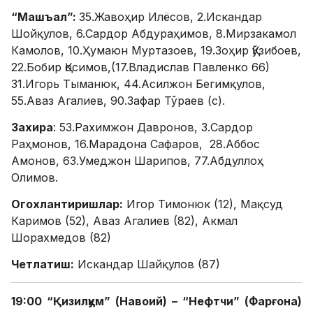
“Машъал”:
35.Жавоҳир Илёсов, 2.Искандар
Шойқулов, 6.Сардор Абдураҳимов, 8.Мирзакамол
Камолов, 10.Ҳумаюн Муртазоев, 19.Зоҳир Қўзибоев,
22.Бобир Қосимов,(17.Владислав Павленко 66)
31.Игорь Тыманюк, 44.Асилжон Бегимқулов,
55.Аваз Агалиев, 90.Зафар Тўраев (с).
Захира
: 53.Рахимжон Давронов, 3.Сардор
Раҳмонов, 16.Марадона Сафаров, 28.Аббос
Амонов, 63.Умеджон Шарипов, 77.Абдуллоҳ
Олимов.
Огохлантиришлар:
Игор Тимонюк (12), Мақсуд
Каримов (52), Аваз Агалиев (82), Акмал
Шорахмедов (82)
Четлатиш:
Искандар Шайқулов (87)
19:00 “Қизилқум” (Навоий) – “Нефтчи” (Фарғона)