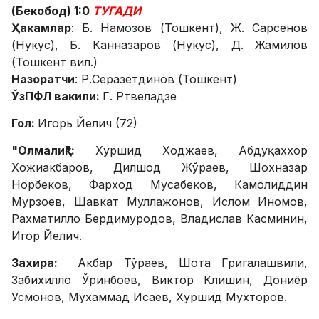
(Бекобод) 1:0
ТУГАДИ
Ҳакамлар
: Б. Намозов (Тошкент), Ж. Сарсенов
(Нукус), Б. Канназаров (Нукус), Д. Жамилов
(Тошкент вил.)
Назоратчи
: Р.Серазетдинов (Тошкент)
ЎзПФЛ вакили:
Г. Ртвеладзе
Гол:
Игорь Йелич (72)
"Олмалиқ":
Хуршид Ходжаев, Абдуқаххор
Хожиакбаров, Дилшод Жўраев, Шохназар
Норбеков, Фарход Мусабеков, Камолиддин
Мурзоев, Шавкат Муллажонов, Ислом Иномов,
Рахматилло Бердимуродов, Владислав Касминин,
Игор Йелич.
Захира:
Акбар Тўраев, Шота Григалашвили,
Забихилло Ўринбоев, Виктор Клишин, Дониёр
Усмонов, Мухаммад Исаев, Хуршид Мухторов.