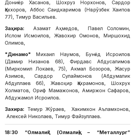
Дониёр Хасанов, Шохруз Норхонов, Сардор
Қаххоров, Аббос Саидкаримов (Нврўзбек Хаипов
77), Тимур Васильев.
Заҳира:
Азамат Аҳмедов, Павел Соломин,
Ислом Исмоилов, Жавохир Омонов, Миршохид
Олимов,
"Динамо"
Михаил Наумов, Бунёд Исроилов
(Дамир Низанов 68), Фирдавс Абдусалимов
(Миркомил Локаев, 75), Акмал Бозоров, Жасур
Азимов, Сардор Сулаймонов (Абдумалик
Абдуллаев 66), Жавоҳир Қахрамонов, Шохрух
Холматов, Ориф Мамажонов, Амиржон Сафаров,
Абдужамол Исроилов.
Захира:
Темур Жўраев, Хакимхон Аъламхонов,
Алексей Николаев, Тимур Файзуллаев.
18:30 “Олмалиқ” (Олмалиқ) – “Металлург”