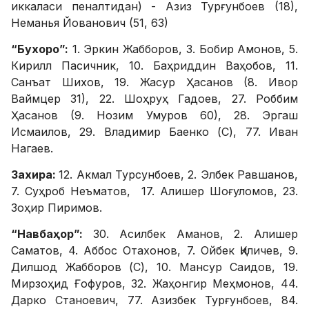
иккаласи пеналтидан) - Азиз Турғунбоев (18),
Неманья Йованович (51, 63)
“Бухоро”:
1. Эркин Жабборов, 3. Бобир Амонов, 5.
Кирилл Пасичник, 10. Баҳриддин Ваҳобов, 11.
Санъат Шихов, 19. Жасур Ҳасанов (8. Ивор
Ваймцер 31), 22. Шоҳруҳ Гадоев, 27. Роббим
Ҳасанов (9. Нозим Умуров 60), 28. Эргаш
Исмаилов, 29. Владимир Баенко (С), 77. Иван
Нагаев.
Захира:
12. Акмал Турсунбоев, 2. Элбек Равшанов,
7. Суҳроб Неъматов, 17. Алишер Шоғуломов, 23.
Зоҳир Пиримов.
“Навбаҳор”:
30. Асилбек Аманов, 2. Алишер
Саматов, 4. Аббос Отахонов, 7. Ойбек Қиличев, 9.
Дилшод Жабборов (С), 10. Мансур Саидов, 19.
Мирзоҳид Ғофуров, 32. Жаҳонгир Меҳмонов, 44.
Дарко Станоевич, 77. Азизбек Турғунбоев, 84.