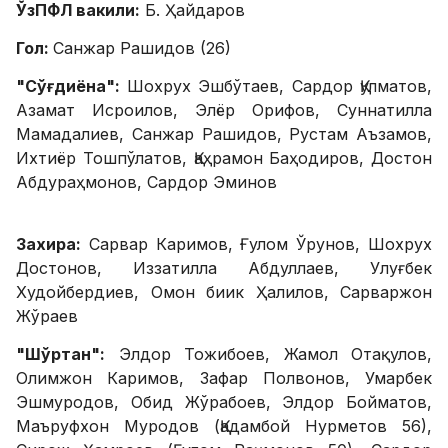
ЎзПФЛ вакили:
Б. Ҳайдаров
Гол:
Санжар Рашидов (26)
"Сўғдиёна":
Шохрух Эшбўтаев, Сардор Қулматов,
Азамат Исроилов, Элёр Орифов, Суннатилла
Мамадалиев, Санжар Рашидов, Рустам Аъзамов,
Ихтиёр Тошпўлатов, Қаҳрамон Баҳодиров, Достон
Абдураҳмонов, Сардор Эминов
Захира:
Сарвар Каримов, Ғулом Ўрунов, Шохрух
Достонов, Иззатилла Абдуллаев, Улуғбек
Худойбердиев, Омон биик Ҳалилов, Сарваржон
Жўраев
"Шўртан":
Элдор Тожибоев, Жамол Отақулов,
Олимжон Каримов, Зафар Полвонов, Умарбек
Эшмуродов, Обид Жўрабоев, Элдор Бойматов,
Маъруфхон Муродов (Қадамбой Нурметов 56),