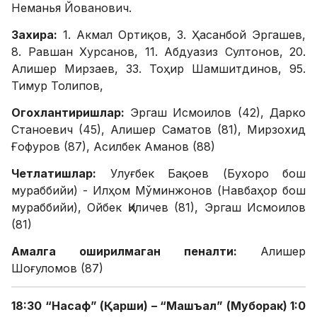
Неманья Йованович.
Захира:
1. Акмал Ортиқов, 3. Ҳасанбой Эргашев,
8. Равшан Хурсанов, 11. Абдуазиз Султонов, 20.
Алишер Мирзаев, 33. Тоҳир Шамшитдинов, 95.
Тимур Толипов,
Огохлантиришлар:
Эргаш Исмоилов (42), Дарко
Станоевич (45), Алишер Саматов (81), Мирзохид
Ғофуров (87), Асилбек Аманов (88)
Четлатишлар:
Улуғбек Бақоев (Бухоро бош
мураббийи) - Илҳом Мўминжонов (Навбаҳор бош
мураббийи), Ойбек Қиличев (81), Эргаш Исмоилов
(81)
Амалга оширилмаган пеналти:
Алишер
Шоғуломов (87)
18:30 “Насаф” (Қарши) – “Машъал” (Муборак) 1:0