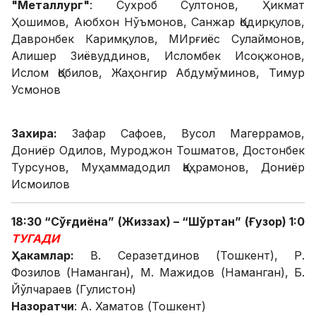
"Металлург"
: Сухроб Султонов, Ҳикмат
Ҳошимов, Аюбхон Нўъмонов, Санжар Қодирқулов,
Давронбек Каримқулов, МИрғиёс Сулаймонов,
Алишер Зиёвуддинов, Исломбек Исоқжонов,
Ислом Қобилов, Жаҳонгир Абдумўминов, Тимур
Усмонов
Захира:
Зафар Сафоев, Вусол Магеррамов,
Дониёр Одилов, Муроджон Тошматов, Достонбек
Турсунов, Муҳаммадодил Қаҳрамонов, Дониёр
Исмоилов
18:30 “Сўғдиёна” (Жиззах) – “Шўртан” (Ғузор) 1:0
ТУГАДИ
Ҳакамлар:
В. Серазетдинов (Тошкент), Р.
Фозилов (Наманган), М. Мажидов (Наманган), Б.
Йўлчараев (Гулистон)
Назоратчи
: А. Хаматов (Тошкент)