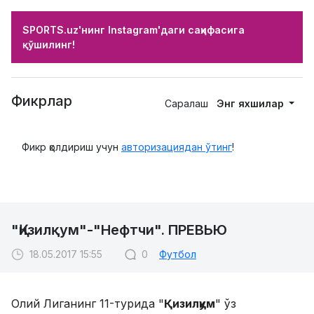
SPORTS.uz'нинг Instagram'даги саҳифасига
қўшилинг!
Фикрлар
Саралаш
Энг яхшилар
Фикр қолдириш учун
авторизациядан ўтинг
!
"Қизилқум"-"Нефтчи". ПРЕВЬЮ
18.05.2017 15:55
0
Футбол
Олий Лиганинг 11-турида "
Қизилқум
" ўз