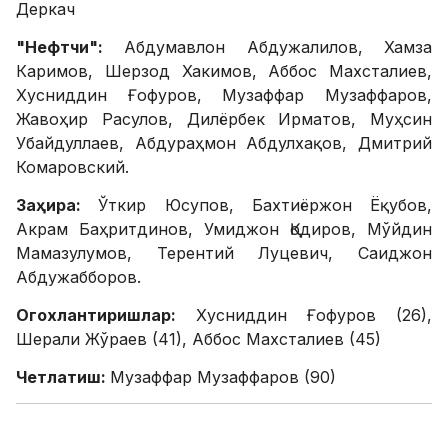
Деркач
"Нефтчи":
Абдумавлон Абдужалилов, Хамза
Каримов, Шерзод Хакимов, Аббос Махсталиев,
Хусниддин Ғофуров, Музаффар Музаффаров,
Жавоҳир Расулов, Дилёрбек Ирматов, Муҳсин
Убайдуллаев, Абдураҳмон Абдулхақов, Дмитрий
Комаровский.
Заҳира:
Ўткир Юсупов, Бахтиёржон Ёқубов,
Акрам Баҳритдинов, Умиджон Қодиров, Мўйдин
Мамазулумов, Терентий Луцевич, Саиджон
Абдужабборов.
Огохлантиришлар:
Хусниддин Ғофуров (26),
Шерали Жўраев (41), Аббос Махсталиев (45)
Четлатиш:
Музаффар Музаффаров (90)