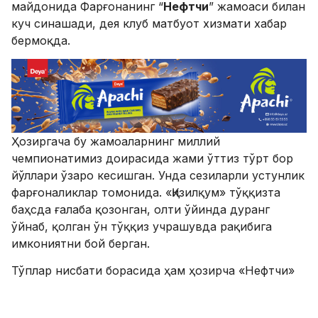
майдонида Фарғонанинг “
Нефтчи
” жамоаси билан
куч синашади, дея клуб матбуот хизмати хабар
бермоқда.
Ҳозиргача бу жамоаларнинг миллий
чемпионатимиз доирасида жами ўттиз тўрт бор
йўллари ўзаро кесишган. Унда сезиларли устунлик
фарғоналиклар томонида. «Қизилқум» тўққизта
баҳсда ғалаба қозонган, олти ўйинда дуранг
ўйнаб, қолган ўн тўққиз учрашувда рақибига
имкониятни бой берган.
Тўплар нисбати борасида ҳам ҳозирча «Нефтчи»
вакиллари олдинда — 30:55.
Олий Лиганинг 11-турида жамоамиз ўз майдонида