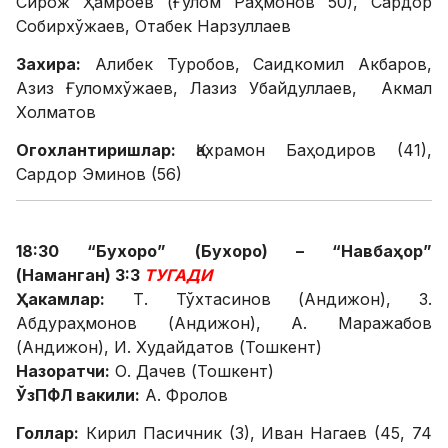
Сирож Ҳамроев (Ғулом Раҳмонов 50), Сардор
Собирхўжаев, Отабек Нарзуллаев
Захира:
Алибек Туробов, Саидкомил Акбаров,
Азиз Ғуломхўжаев, Лазиз Убайдуллаев, Акмал
Холматов
Огохлантиришлар:
Қахрамон Баҳодиров (41),
Сардор Эминов (56)
18:30 “Бухоро” (Бухоро) – “Навбаҳор”
(Наманган) 3:3
ТУГАДИ
Ҳакамлар:
Т. Тўхтасинов (Андижон), З.
Абдураҳмонов (Андижон), А. Маражабов
(Андижон), И. Худайдатов (Тошкент)
Назоратчи:
О. Дачев (Тошкент)
ЎзПФЛ вакили:
А. Фролов
Голлар:
Кирил Пасичник (3), Иван Нагаев (45, 74