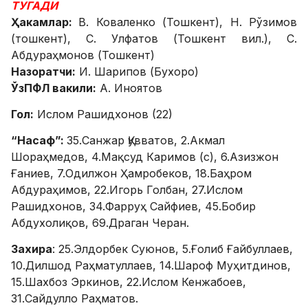
ТУГАДИ
Ҳакамлар:
В. Коваленко (Тошкент), Н. Рўзимов
(тошкент), С. Улфатов (Тошкент вил.), С.
Абдураҳмонов (Тошкент)
Назоратчи:
И. Шарипов (Бухоро)
ЎзПФЛ вакили:
А. Иноятов
Гол:
Ислом Рашидхонов (22)
“Насаф”:
35.Санжар Қувватов, 2.Акмал
Шораҳмедов, 4.Мақсуд Каримов (с), 6.Азизжон
Ғаниев, 7.Одилжон Ҳамробеков, 18.Баҳром
Абдураҳимов, 22.Игорь Голбан, 27.Ислом
Рашидхонов, 34.Фарруҳ Сайфиев, 45.Бобир
Абдухолиқов, 69.Драган Черан.
Захира
: 25.Элдорбек Суюнов, 5.Ғолиб Ғайбуллаев,
10.Дилшод Раҳматуллаев, 14.Шароф Муҳитдинов,
15.Шахбоз Эркинов, 22.Ислом Кенжабоев,
31.Сайдулло Раҳматов.