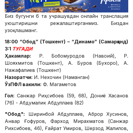
Биз бугунги 6 та учрашувдан онлайн транслация
уюштиришни режалаштирганмиз. Биздан
узоқлашманг.
18:00 “Обод” (Тошкент) – “Динамо” (Самарқанд)
3:1
ТУГАДИ
Ҳакамлар:
Р. Бобомуродов (Навоий), Р.
Шояхмитов (Тошкент), А. Буров (Бухоро), А.
Нажафалиев (Тошкент)
Назоратчи:
И. Нехочин (Наманган)
ЎзПФЛ вакили:
Ф. Магаметов
Гол:
Санжар Риҳсибоев (59, 68), Дониё Хасанов
(76) - Абдумалик Абдуллаев (82)
"Обод":
Ширинбой Абдуллаев, Аброр Хусинов,
Анвар Ғофуров, Фарход Мирахматов (Санжар
Рихсибоев, 46), Ғайрат Умиров, Шерзод Жалилов,