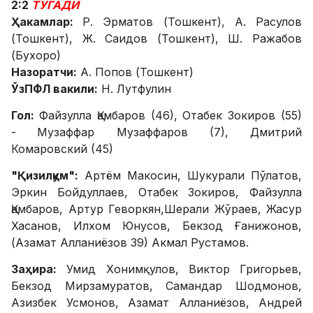
2:2
ТУГАДИ
Ҳакамлар:
Р. Эрматов (Тошкент), А. Расулов
(Тошкент), Ж. Саидов (Тошкент), Ш. Ражабов
(Бухоро)
Назоратчи:
А. Попов (Тошкент)
ЎзПФЛ вакили:
Н. Лутфулин
Гол:
Файзулла Қамбаров (46), Отабек Зокиров (55)
-
Музаффар Музаффаров (7), Дмитрий
Комаровский (45)
"Қизилқум":
Артём Макосин, Шукурали Пўлатов,
Эркин Бойдуллаев, Отабек Зокиров, Файзулла
Қамбаров, Артур Геворкян,Шерали Жўраев, Жасур
Хасанов, Илхом Юнусов, Бекзод Ғанижонов,
(Азамат Алланиёзов 39) Акмал Рустамов.
Заҳира:
Умид Хонимқулов, Виктор Григорьев,
Бекзод Мирзамуратов, Самандар Шодмонов,
Азизбек Усмонов, Азамат Алланиёзов, Андрей