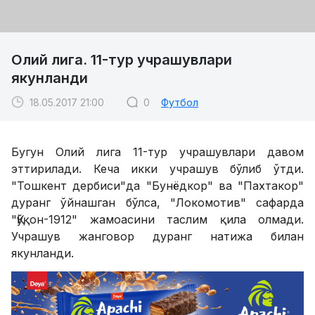
Олий лига. 11-тур учрашувлари
якунланди
18.05.2017 21:00
0
Футбол
Бугун Олий лига 11-тур учрашувлари давом
эттирилади. Кеча икки учрашув бўлиб ўтди.
"Тошкент дербиси"да "Бунёдкор" ва "Пахтакор"
дуранг ўйнашган бўлса, "Локомотив" сафарда
"Қўқон-1912" жамоасини таслим қила олмади.
Учрашув жанговор дуранг натижа билан
якунланди.