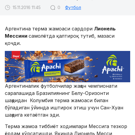
15.11.2016 11:45
0
Футбол
Аргентина терма жамоаси сардори
Лионель
Мессини
самолётда қалтироқ тутиб, мазаси
қочди.
Аргентиналик футболчилар жаҳон чемпионати
саралашида Бразилиянинг Белу-Оризонти
шаҳридан Колумбия терма жамоаси билан
бўладиган ўйинда иштирок этиш учун Сан-Хуан
шаҳрига кетаётган эди.
Терма жамоа тиббиёт ходимлари Мессига тезкор
ёрдам кўрсатишди. Яқинда Лионель Месси