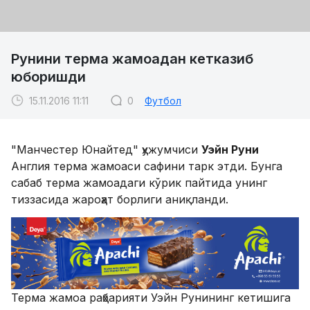
Рунини терма жамоадан кетказиб
юборишди
15.11.2016 11:11
0
Футбол
"Манчестер Юнайтед" ҳужумчиси
Уэйн Руни
Англия терма жамоаси сафини тарк этди. Бунга
сабаб терма жамоадаги кўрик пайтида унинг
тиззасида жароҳат борлиги аниқланди.
Терма жамоа раҳбарияти Уэйн Рунининг кетишига