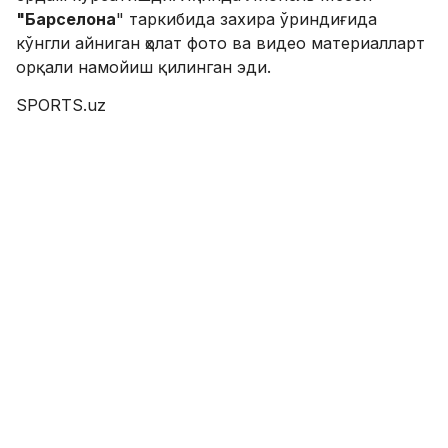
"Барселона
" таркибида захира ўриндиғида
кўнгли айниган ҳолат фото ва видео материалларт
орқали намойиш қилинган эди.
SPORTS.uz
SPORTS.uz'нинг Instagram'даги саҳифасига
қўшилинг!
ФИКР ҚОЛДИРИШ
Энг кўп жамоа алмаштирган футболчи
рекорд ўрнатди
15.11.2016 11:30
0
Футбол