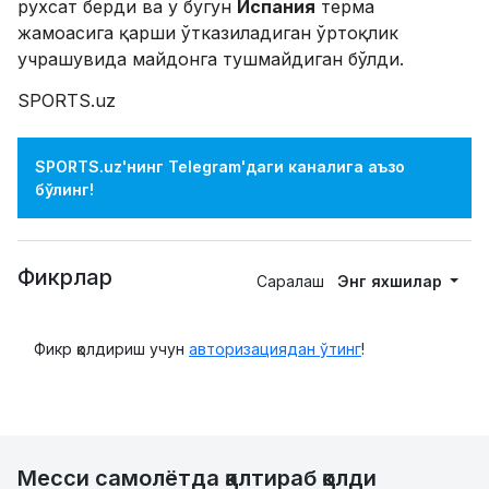
рухсат берди ва у бугун
Испания
терма
жамоасига қарши ўтказиладиган ўртоқлик
учрашувида майдонга тушмайдиган бўлди.
SPORTS.uz
SPORTS.uz'нинг Telegram'даги каналига аъзо
бўлинг!
Фикрлар
Саралаш
Энг яхшилар
Фикр қолдириш учун
авторизациядан ўтинг
!
Месси самолётда қалтираб қолди