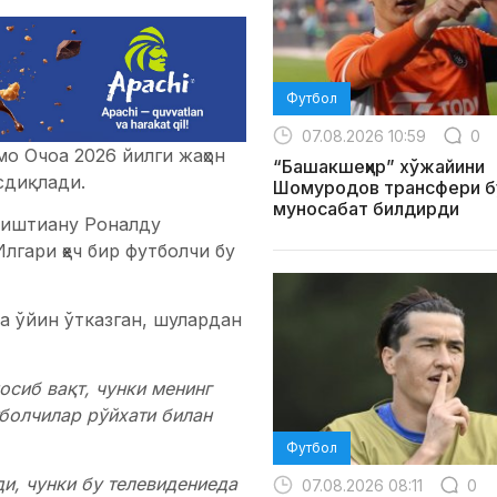
Футбол
07.08.2026 10:59
0
о Очоа 2026 йилги жаҳон
“Башакшеҳир” хўжайини
сдиқлади.
Шомуродов трансфери б
муносабат билдирди
риштиану Роналду
гари ҳеч бир футболчи бу
а ўйин ўтказган, шулардан
осиб вақт, чунки менинг
болчилар рўйхати билан
Футбол
и, чунки бу телевидениеда
07.08.2026 08:11
0