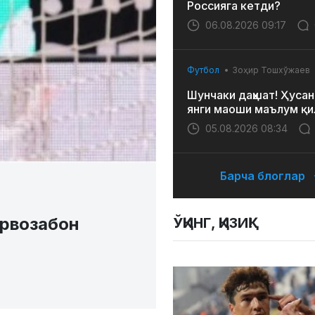
Россияга кетди?
06.08.2026 09:17
Футбол
Зоҳир Тошхўжаев
Шунчаки даҳшат! Ҳусан
янги маоши маълум қи
05.08.2026 08:34
Барча блоглар
арвозабон
ЎҚИНГ, ҚИЗИҚ!