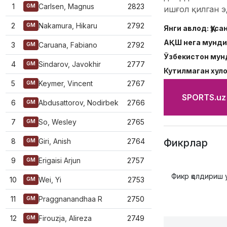
1
Carlsen, Magnus
2823
GM
ишғол қилган э
2
Nakamura, Hikaru
2792
GM
Янги авлод: Ҳус
АҚШ нега мунди
3
Caruana, Fabiano
2792
GM
Ўзбекистон мун
4
Sindarov, Javokhir
2777
GM
Кутилмаган хуло
5
Keymer, Vincent
2767
GM
SPORTS.uz'
6
Abdusattorov, Nodirbek
2766
GM
7
So, Wesley
2765
GM
Фикрлар
8
Giri, Anish
2764
GM
9
Erigaisi Arjun
2757
GM
Фикр қолдириш 
10
Wei, Yi
2753
GM
11
Praggnanandhaa R
2750
GM
12
Firouzja, Alireza
2749
GM