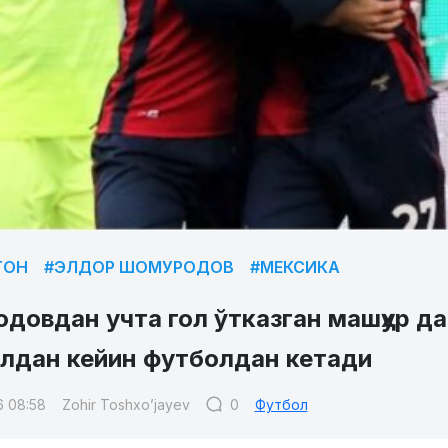
ТОН
#ЭЛДОР ШОМУРОДОВ
#МЕКСИКА
довдан учта гол ўтказган машҳур д
лдан кейин футболдан кетади
6 08:58
Zohir Toshxo’jayev
0
Футбол