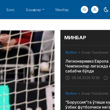
Бокс
Бошқалар
Минбар
МИНБАР
Футбол
Зоҳир Тошхўжаев
Легионеримиз Европа
Чемпионлар лигасида 
сабабчи бўлди
06.08.2026 10:36
Футбол
Зоҳир Тошхўжаев
“Боруссия”га ўтиши к
ўзбек футболчиси нег