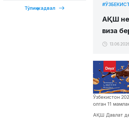
#ЎЗБЕКИС
Тўлиқ жадвал
АҚШ не
виза б
13.06.202
Ўзбекистон 20
олган 11 мамла
АҚШ Давлат деп
тоифасидаги ви
виза тури) бўй