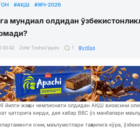
ТОН
#АҚШ
#ЖЧ-2026
га мундиал олдидан ўзбекистонликл
ермади?
6 00:42
Zohir Toshxo’jayev
1
Футбол
26 йилги жаҳон чемпионати олдидан АҚШ визасини оли
кат қаторига кирди, дея хабар BBC ўз манбалари маъл
артаменти очиқ маълумотлари таҳлилига кўра, ўзбеки
залар (саёҳат ва хизмат сафари учун, футбол мухлисла
ича рад этиш кўрсаткичи 50 фоиздан ошиб кетган.