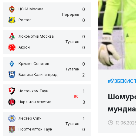
0
ЦСКА Москва
Перерыв
0
Ростов
0
Локомотив Москва
Тугаган
0
Акрон
0
Крылья Советов
Тугаган
2
Балтика Калининград
#ЎЗБЕКИС
1
Челтенхэм Таун
Шомуро
90
'
3
Чарльтон Атлетик
мундиа
1
Лестер Сити
13.06.202
Тугаган
0
Нортгемптон Таун