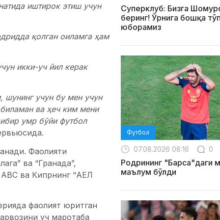
натида иштирок этиш учун
Суперклуб: Бизга Шомур
беринг! Ўрнига бошқа тў
юборамиз
адридда қолган оиламга ҳам
чун икки-уч йил керак
 шунинг учун бу мен учун
 биламан ва ҳеч ким мени
ибир умр бўйи футбол
ервьюсида.
Футбол
07.08.2026 08:16
0
ланади. Фаолияти
Родрининг "Барса"даги 
ага” ва “Гранада”,
маълум бўлди
г АВС ва Кипрнинг “АЕЛ
ерияда фаолият юритган
арвозини уч маротаба