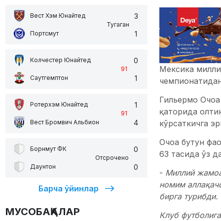
3
Вест Хэм Юнайтед
Тугаган
1
Портсмут
0
Колчестер Юнайтед
Мексика милли
91
'
1
Саутгемптон
чемпионатидан
Гильермо Очоа
1
Ротерхэм Юнайтед
қаторида олтин
91
'
4
кўрсаткичга эр
Вест Бромвич Альбион
Очоа бутун фа
0
Борнмут ФК
63 тасида ўз д
Отсрочено
0
Даунтон
-
Миллий жамоаг
номим аллақачо
Барча ўйинлар
бирга турибди.
МУСОБАҚАЛАР
Клуб футболига