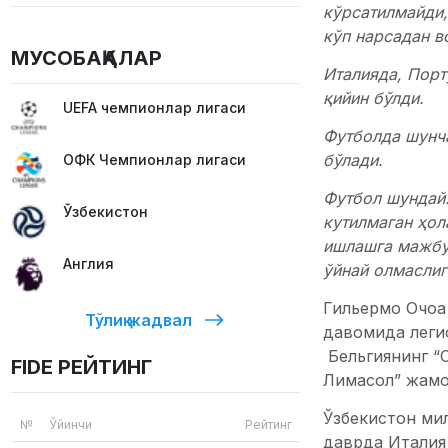
кўрсатилмайди,
кўп нарсадан в
МУСОБАҚАЛАР
Италияда, Порт
қийин бўлди.
UEFA чемпионлар лигаси
Футболда шунча
бўлади.
ОФК Чемпионлар лигаси
Футбол шундай.
Ўзбекистон
кутилмаган ҳол
ишлашга мажбур
Англия
ўйнай олмаслиг
Гильермо Очоа
Тўлиқ жадвал
давомида легио
Бельгиянинг “
FIDE РЕЙТИНГ
Лимасол” жамо
Ўзбекистон ми
№
Ўйинчи
Рейтинг
даврда Италия