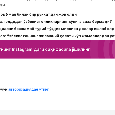
ди.
анов Ямал билан бир рўйхатдан жой олди
ал олдидан ўзбекистонликларнинг кўпига виза бермади?
диални бошламай туриб тўққиз миллион доллар ишлаб олд
са: Ўзбекистоннинг жисмоний ҳолати кўп жамоалардан ус
нинг Instagram'даги саҳифасига қўшилинг!
учун
авторизациядан ўтинг
!