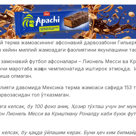
й терма жамоасининг афсонавий дарвозабони Гильерм
 кейин миллий жамоадаги фаолиятини якунлашини та
 замонавий футбол афсоналари – Лионель Месси ва К
чи маротаба жаҳон чемпионатида иштирок этмоқда. Ил
иша олмаган.
олияти давомида Мексика терма жамоаси сафида 153 т
арвозасидан гол ўтказмаган.
а келсак, бу 100 фоиз аниқ. Ҳозир тўхташ учун энг мун
н Лионель Месси ва Криштиану Роналду каби буюк фут
 келсак, бу ҳақда ўйлашим керак. Буни ҳеч ким билмайд