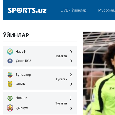
LIVE - Ўйинлар
Мусобақа
ЎЙИНЛАР
0
Насаф
Тугаган
0
Қўқон-1912
2
Бунедкор
Тугаган
3
ОКМК
Нефтчи
5
Тугаган
Қизилқум
0