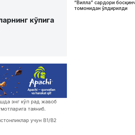
“Вилла” сардори босқин
томонидан ўлдирилди
арнинг кўпига
шда энг кўп рад жавоб
умотларига таяниб.
стонликлар учун B1/B2
ри учун тавсия этиладиган