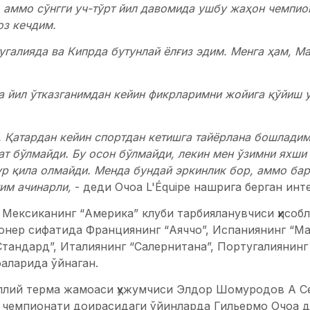
 аммо сўнгги уч-тўрт йил давомида ушбу жаҳон чемпио
оз кечдим.
угалияда ва Кипрда бутунлай ёлғиз эдим. Менга ҳам, М
 йил ўтказганимдан кейин фикрларимни жойига қўйиш у
 Қатардан кейин спортдан кетишга тайёрлана бошладим,
ат бўлмайди. Бу осон бўлмайди, лекин мен ўзимни яхши
 қила олмайди. Менда бундай эркинлик бор, аммо бар
им ачинарли,
- деди Очоа L'Équipe нашрига берган инт
 Мексиканинг “Америка” клуби тарбияланувчиси ҳисоб
нер сифатида Франциянинг “Аяччо”, Испаниянинг “Мал
Стандард”, Италиянинг “Салернитана”, Португалиянин
аларида ўйнаган.
ллий терма жамоаси ҳужумчиси Элдор Шомуродов А С
 чемпионати доирасидаги ўйинларда Гильермо Очоа д