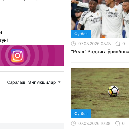
и
Футбол
тун!
07.08.2026 08:18
0
"Реал" Родрига ўринбос
Саралаш
Энг яхшилар
Футбол
07.08.2026 10:38
0