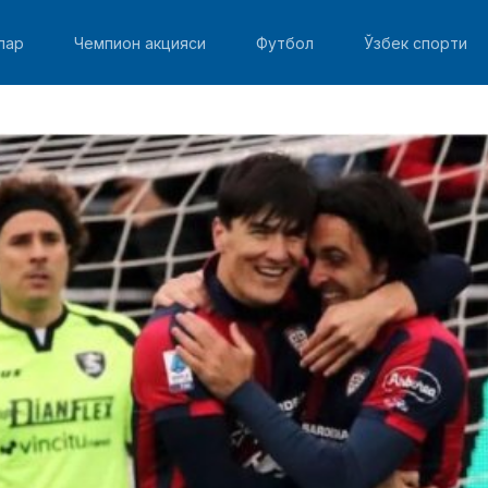
лар
Чемпион акцияси
Футбол
Ўзбек спорти