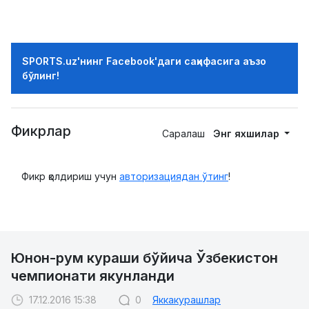
SPORTS.uz'нинг Facebook'даги саҳифасига аъзо
бўлинг!
Фикрлар
Саралаш
Энг яхшилар
Фикр қолдириш учун
авторизациядан ўтинг
!
Юнон-рум кураши бўйича Ўзбекистон
чемпионати якунланди
17.12.2016 15:38
0
Яккакурашлар