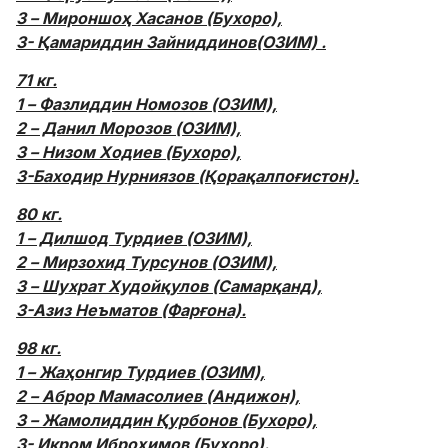
3 – Мироншоҳ Хасанов (Бухоро),
3- Қамариддин Зайниддинов(ОЗИМ) .
71 кг.
1 – Фазлиддин Номозов (ОЗИМ),
2 – Данил Морозов (ОЗИМ),
3 – Низом Ходиев (Бухоро),
3-Баходир Нурниязов (Қорақалпоғистон).
80 кг.
1 – Дилшод Турдиев (ОЗИМ),
2 – Мирзохид Турсунов (ОЗИМ),
3 – Шухрат Худойқулов (Самарқанд),
3-Азиз Неъматов (Фарғона).
98 кг.
1 – Жаҳонгир Турдиев (ОЗИМ),
2 – Аброр Мамасолиев (Андижон),
3 – Жамолиддин Қурбонов (Бухоро),
3- Икром Иброҳимов (Бухоро).