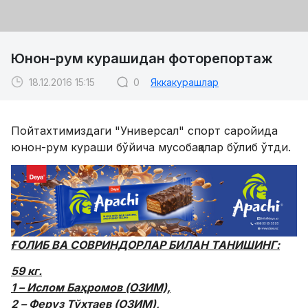
Юнон-рум курашидан фоторепортаж
18.12.2016 15:15
0
Яккакурашлар
Пойтахтимиздаги "Универсал" спорт саройида
юнон-рум кураши бўйича мусобақалар бўлиб ўтди.
ҒОЛИБ ВА СОВРИНДОРЛАР БИЛАН ТАНИШИНГ:
59 кг.
1 – Ислом Баҳромов (ОЗИМ),
2 – Феруз Тўхтаев (ОЗИМ),