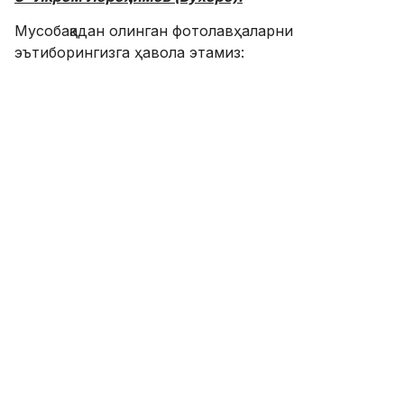
Мусобақадан олинган фотолавҳаларни
эътиборингизга ҳавола этамиз: