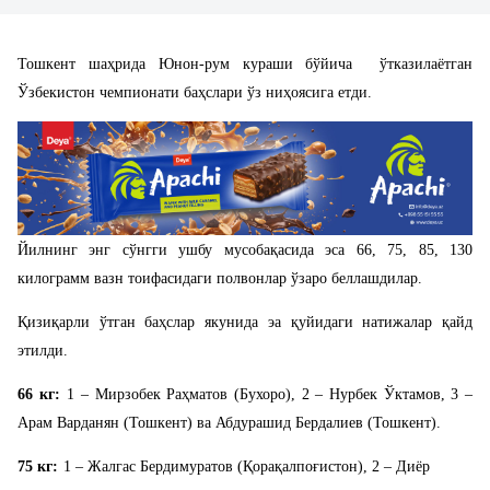
Тошкент ша
ҳ
рида
Юнон-рум кураши бўйича
ўтказилаётган
Ўзбекистон чемпионати баҳслари ўз ниҳоясига етди.
Йилнинг энг сўнгги ушбу мусобақасида эса 66, 75, 85, 130
килограмм вазн тоифасидаги полвонлар ўзаро беллашдилар.
Қизиқарли ўтган баҳслар якунида эа қуйидаги натижалар қайд
этилди.
66 кг:
1 – Мирзобек Раҳматов (Бухоро), 2 – Нурбек
Ў
ктамов, 3 –
Арам Варданян (Т
о
шкент)
ва
Абдурашид Бердалиев (Тошкент).
75 кг:
1 – Жалгас Бердимуратов (Қорақалпоғистон), 2 – Диёр