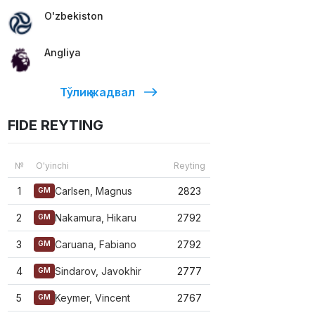
O'zbekiston
Angliya
Тўлиқ жадвал
FIDE REYTING
№
O'yinchi
Reyting
1
Carlsen, Magnus
2823
GM
2
Nakamura, Hikaru
2792
GM
3
Caruana, Fabiano
2792
GM
4
Sindarov, Javokhir
2777
GM
5
Keymer, Vincent
2767
GM