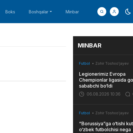
Boks
Boshqalar
Minbar
MINBAR
Futbol
Zohir Toshxo'jayev
Legionerimiz Evropa
Chempionlar ligasida go
sababchi bo‘ldi
06.08.2026 10:36
Futbol
Zohir Toshxo'jayev
“Borussiya”ga o‘tishi kut
o‘zbek futbolchisi nega