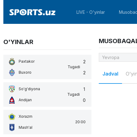
LIVE - O'yinlar
Musobaq
MUSOBAQA
O'YINLAR
2
Paxtakor
Tugadi
2
Buxoro
Jadval
O'yin
1
So'g'diyona
Tugadi
0
Andijan
Xorazm
20:00
Mash'al