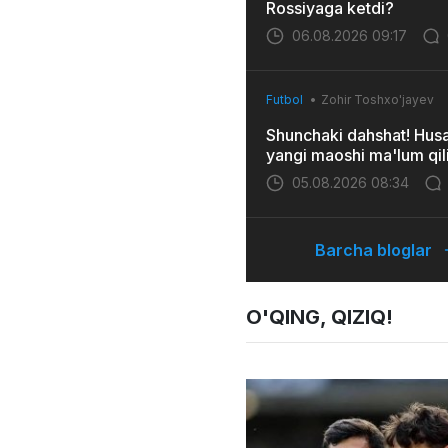
Rossiyaga ketdi?
06.08.2026 09:17
Futbol
Zohir Toshxo'jayev
Shunchaki dahshat! Hus
yangi maoshi ma'lum qil
05.08.2026 08:34
Barcha bloglar
O'QING, QIZIQ!