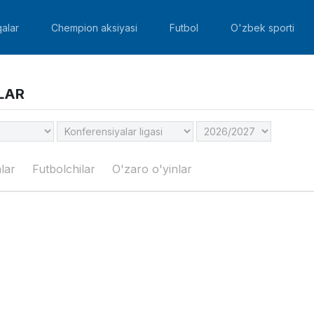
alar
Chempion aksiyasi
Futbol
O'zbek sporti
LAR
lar
Futbolchilar
O'zaro o'yinlar