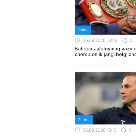
Boks
06.08.2026 16:46
0
Bahodir Jalolovning vazni
chempionlik jangi belgiland
Futbol
06.08.2026 18:16
0