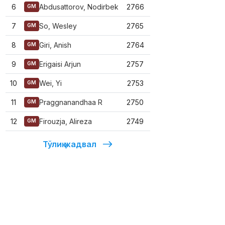
6
Abdusattorov, Nodirbek
2766
GM
7
So, Wesley
2765
GM
8
Giri, Anish
2764
GM
9
Erigaisi Arjun
2757
GM
10
Wei, Yi
2753
GM
11
Praggnanandhaa R
2750
GM
12
Firouzja, Alireza
2749
GM
Тўлиқ жадвал