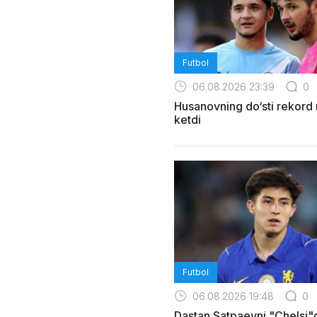
Futbol
06.08.2026 23:39
0
Husanovning do‘sti rekord
ketdi
Futbol
06.08.2026 19:48
0
Dastan Satpaevni "Chelsi"