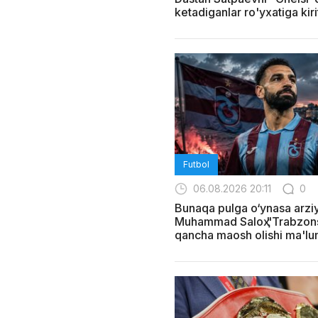
ketadiganlar ro'yxatiga kiri
Futbol
06.08.2026 20:11
0
Bunaqa pulga o‘ynasa arziy
Muhammad Saloҳ "Trabzon
qancha maosh olishi ma'lum