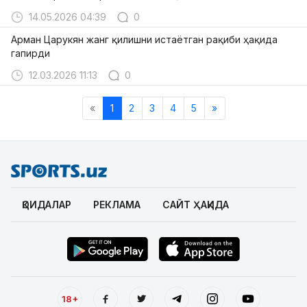
14.05.2026 04:39
0
Арман Царукян жанг қилишни истаётган рақиби ҳақида
гапирди
12.03.2026 11:13
0
«
1
2
3
4
5
»
ҚОИДАЛАР
РЕКЛАМА
САЙТ ҲАҚИДА
18+