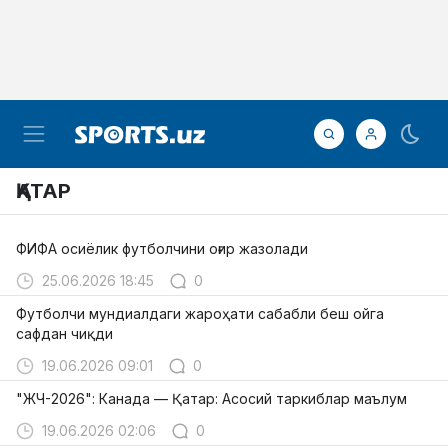
ҚАТАР
ФИФА осиёлик футболчини оғир жазолади
25.06.2026 18:45
0
Футболчи мундиалдаги жароҳати сабабли беш ойга
сафдан чиқди
19.06.2026 09:01
0
"ЖЧ-2026": Канада — Қатар: Асосий таркиблар маълум
19.06.2026 02:06
0