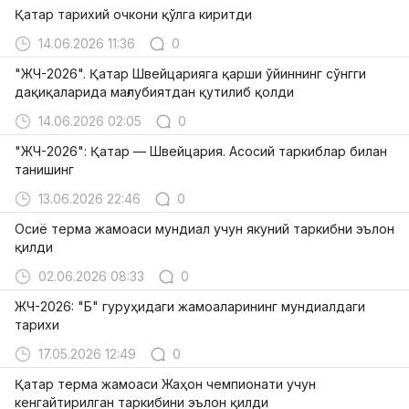
Қатар тарихий очкони қўлга киритди
14.06.2026 11:36
0
"ЖЧ-2026". Қатар Швейцарияга қарши ўйиннинг сўнгги
дақиқаларида мағлубиятдан қутилиб қолди
14.06.2026 02:05
0
"ЖЧ-2026": Қатар — Швейцария. Асосий таркиблар билан
танишинг
13.06.2026 22:46
0
Осиё терма жамоаси мундиал учун якуний таркибни эълон
қилди
02.06.2026 08:33
0
ЖЧ-2026: "Б" гуруҳидаги жамоаларининг мундиалдаги
тарихи
17.05.2026 12:49
0
Қатар терма жамоаси Жаҳон чемпионати учун
кенгайтирилган таркибини эълон қилди