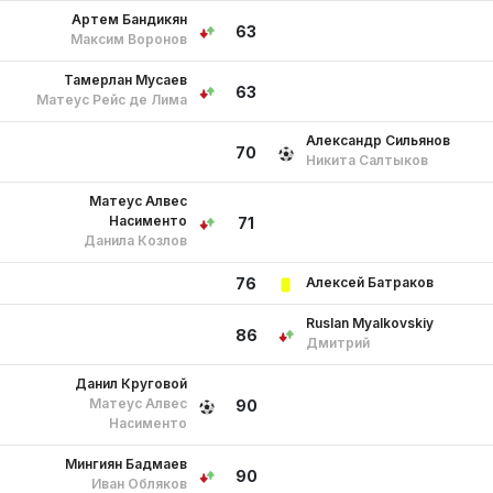
Артем Бандикян
63
Максим Воронов
Тамерлан Мусаев
63
Матеус Рейс де Лима
Александр Сильянов
70
Никита Салтыков
Матеус Алвес
Насименто
71
Данила Козлов
Алексей Батраков
76
Ruslan Myalkovskiy
86
Дмитрий
Данил Круговой
Матеус Алвес
90
Насименто
Мингиян Бадмаев
90
Иван Обляков