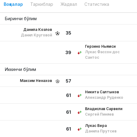
Воқеалар
Таркиблар
Жадвал
Статистика
Биринчи бўлим
Данила Козлов
35
Данил Круговой
Герзино Ньямси
Лукас Фассон дос
39
Сантос
Иккинчи бўлим
Максим Ненахов
57
Никита Салтыков
61
Александр Руденко
Владислав Сарвели
61
Сергей Пиняев
Лукас Вера
61
Данила Прутсев