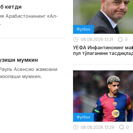
б кетди
ия Арабистонининг «Ал-
.
Футбол
08.08.2026 13:31
0
УЕФА Инфантинонинг маҳ
пул тўлаганини тасдиқла
тузиши мумкин
 Рауль Асенсио жамоани
имзолаши мумкин.
Футбол
08.08.2026 13:29
0