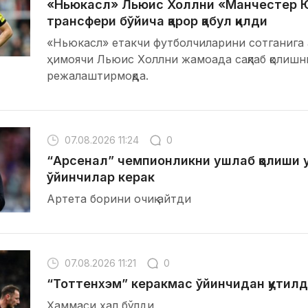
«Ньюкасл» Льюис Холлни «Манчестер 
трансфери бўйича қарор қабул қилди
«Ньюкасл» етакчи футболчиларини сотганига қ
ҳимоячи Льюис Холлни жамоада сақлаб қолишни
режалаштирмоқда.
07.08.2026 11:24
0
“Арсенал” чемпионликни ушлаб қолиши 
ўйинчилар керак
Артета борини очиқ айтди
07.08.2026 11:21
0
“Тоттенхэм” керакмас ўйинчидан қутил
Ҳаммаси ҳал бўлди