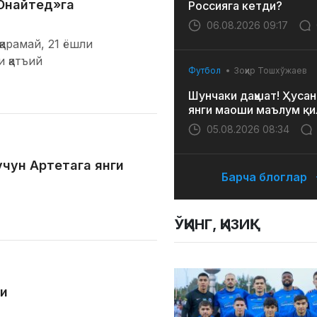
Юнайтед»га
Россияга кетди?
06.08.2026 09:17
арамай, 21 ёшли
 қатъий
Футбол
Зоҳир Тошхўжаев
Шунчаки даҳшат! Ҳусан
янги маоши маълум қи
05.08.2026 08:34
учун Артетага янги
Барча блоглар
ЎҚИНГ, ҚИЗИҚ!
ди