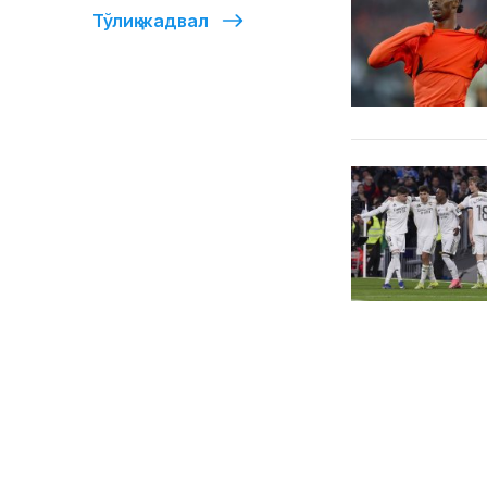
Тўлиқ жадвал