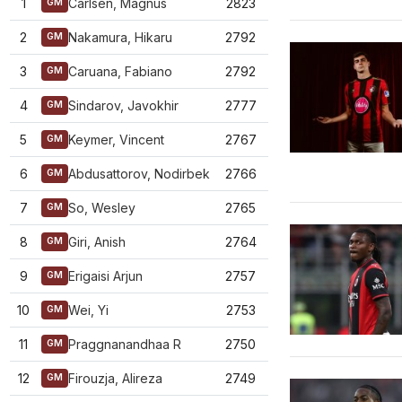
1
Carlsen, Magnus
2823
GM
2
Nakamura, Hikaru
2792
GM
3
Caruana, Fabiano
2792
GM
4
Sindarov, Javokhir
2777
GM
5
Keymer, Vincent
2767
GM
6
Abdusattorov, Nodirbek
2766
GM
7
So, Wesley
2765
GM
8
Giri, Anish
2764
GM
9
Erigaisi Arjun
2757
GM
10
Wei, Yi
2753
GM
11
Praggnanandhaa R
2750
GM
12
Firouzja, Alireza
2749
GM