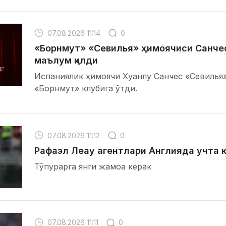
07.08.2026 11:14
0
«Борнмут» «Севилья» ҳимоячиси Санче
маълум қилди
Испаниялик ҳимоячи Хуанлу Санчес «Севилья
«Борнмут» клубига ўтди.
07.08.2026 11:12
0
Рафаэл Леау агентлари Англияда учта кл
Тўпурарга янги жамоа керак
07.08.2026 11:11
0