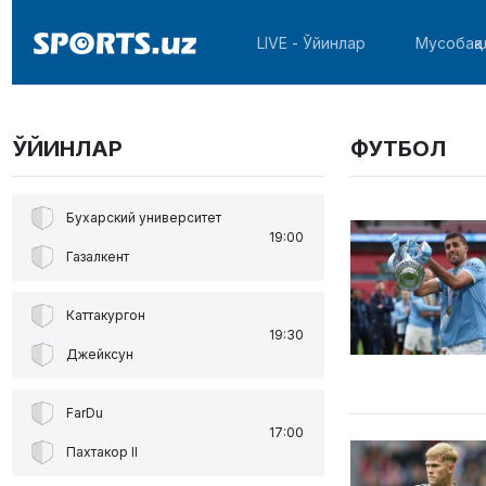
LIVE - Ўйинлар
Мусобақа
ЎЙИНЛАР
ФУТБОЛ
Бухарский университет
19:00
Газалкент
Каттакургон
19:30
Джейксун
FarDu
17:00
Пахтакор II