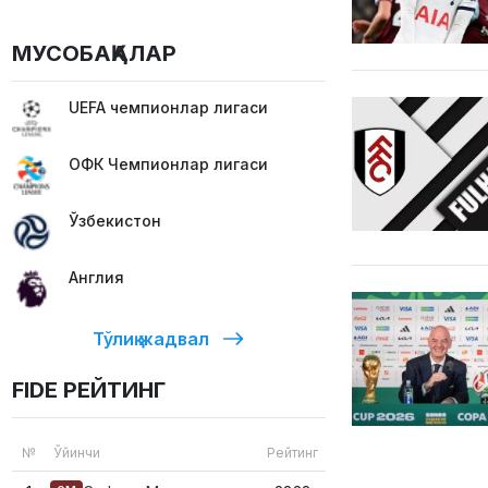
МУСОБАҚАЛАР
UEFA чемпионлар лигаси
ОФК Чемпионлар лигаси
Ўзбекистон
Англия
Тўлиқ жадвал
FIDE РЕЙТИНГ
№
Ўйинчи
Рейтинг