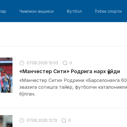
лар
Чемпион акцияси
Футбол
Ўзбек спорти
07.08.2026 15:03
0
«Манчестер Сити» Родрига нарх қўйди
«Манчестер Сити» Родрини «Барселона»га 60
эвазига сотишга тайёр, футболчи каталониял
бўлган.
07.08.2026 12:13
0