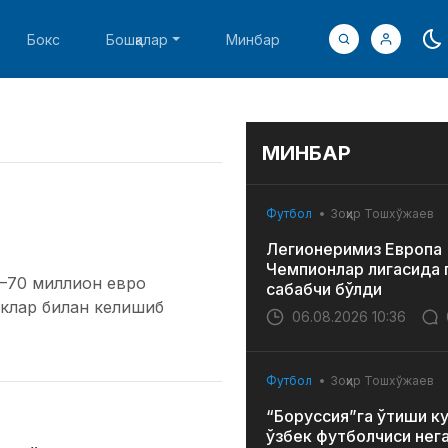
Бокс
Бошқалар
Минбар
МИНБАР
Футбол
Зоҳир Тошхўжаев
Легионеримиз Европа
Чемпионлар лигасида 
–70 миллион евро
сабабчи бўлди
иклар билан келишиб
06.08.2026 10:36
Футбол
Зоҳир Тошхўжаев
“Боруссия”га ўтиши к
ўзбек футболчиси нег