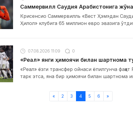
Саммервилл Саудия Арабистонига жўна
Крисенсио Саммервилль «Вест Ҳэм»дан Сауд
Ҳилол» клубига 65 миллион евро эвазига ўтди
07.08.2026 11:09
0
«Реал» янги ҳимоячи билан шартнома 
«Реал» ёзги трансфер ойнаси ёпилгунча фақат
тарк этса, яна бир ҳимоячи билан шартнома 
«
2
3
4
5
6
»