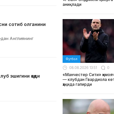
аниқлади
сни сотиб олганини
»дан Англиянинг
Футбол
08.08.2026 13:51
0
«Манчестер Сити» ҳимоя
уб эшигини қоқди
— клубдан Гвардиола ке
ҳақида гапирди