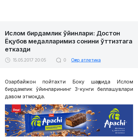
Ислом бирдамлик ўйинлари: Достон
Ёқубов медалларимиз сонини ўттизтага
етказди
15.05.2017 20:05
0
Оғир атлетика
Озарбайжон пойтахти Боку шаҳрида Ислом
бирдамлик ўйинларининг 3-кунги беллашувлари
давом этмоқда.