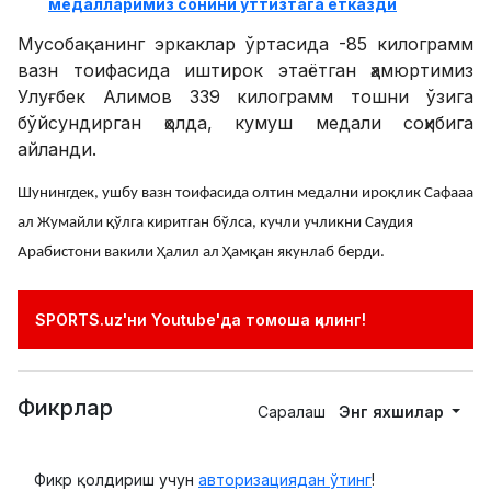
медалларимиз сонини ўттизтага етказди
Мусобақанинг эркаклар ўртасида -85 килограмм
вазн тоифасида иштирок этаётган ҳамюртимиз
Улуғбек Алимов 339 килограмм тошни ўзига
бўйсундирган ҳолда, кумуш медали соҳибига
айланди.
Шунингдек, ушбу вазн тоифасида олтин медални ироқлик Сафааа
ал Жумайли қўлга киритган бўлса, кучли учликни Саудия
Арабистони вакили Ҳалил ал Ҳамқан якунлаб берди.
SPORTS.uz'ни Youtube'да томоша қилинг!
Фикрлар
Саралаш
Энг яхшилар
Фикр қолдириш учун
авторизациядан ўтинг
!