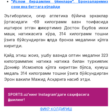
"Ислом бирдамлик ўйинлари". Бронзаларимиз
сони яна биттага кўпайди
Эътиборлиси, оғир атлетика бўйича эркаклар
ўртасидаги -69 килограмм вазн тоифасида
иштирок этган ҳамюртимиз Достон Ёқубов икки
машқ натижасига кўра, 314 килограмм тошни
ўзига бўйсундирган ҳолда бронза медалини қўлга
киритди.
Қайд этиш жоиз, ушбу вазнда олтин медални 323
килограммлик натижа натижа билан туркиялик
Дониёр Исмоилов қўлга киритган бўлса, кумуш
медаль 314 килограмм тошни ўзига бўйсундирган
Эрон вакили Мажид Асқарига насиб этди.
SPORTS.uz'нинг Instagram'даги саҳифасига
қўшилинг!
ФИКР ҚОЛДИРИШ