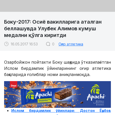
Боку-2017: Осиё вакилларига аталган
беллашувда Улуғбек Алимов кумуш
медални қўлга киритди
16.05.2017 16:53
0
Оғир атлетика
Озарбойжон пойтахти Боку шаҳрида ўтказилаётган
Ислом бирдамлик ўйинларининг оғир атлетика
баҳсларида ғолиблар номи аниқланмоқда.
Ислом бирдамлик ўйинлари: Достон Ёқубов