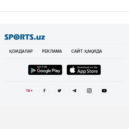
ҚОИДАЛАР
РЕКЛАМА
САЙТ ҲАҚИДА
18+