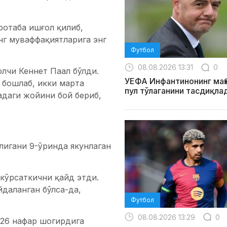
отаба ишғол қилиб,
нг муваффақиятларига энг
Футбол
08.08.2026 13:31
0
олчи Кеннет Паал бўлди.
УЕФА Инфантинонинг маҳ
 бошлаб, икки марта
пул тўлаганини тасдиқла
адаги жойини бой бериб,
лигани 9-ўринда якунлаган
кўрсаткични қайд этди.
даланган бўлса-да,
Футбол
08.08.2026 13:29
0
26 нафар шогирдига