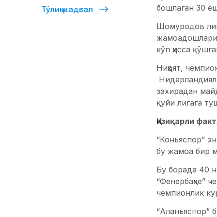
бошлаган 30 ё
Тўлиқ жадвал
Шомуродов лиг
жамоадошлариг
кўп ҳисса қўшг
Ниҳоят, чемпио
Нидерландияли
захирадан май
қуйи лигага ту
Қизиқарли факт
“Коньяспор” эн
бу жамоа бир 
Бу борада 40 
“Фенербаҳче” ч
чемпионлик кур
“Аланьяспор” 