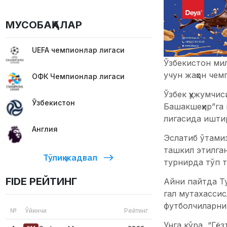
МУСОБАҚАЛАР
UEFA чемпионлар лигаси
Ўзбекистон ми
учун жаҳон че
ОФК Чемпионлар лигаси
Ўзбек ҳужумчис
Ўзбекистон
Башакшеҳир”га
лигасида иштир
Англия
Эслатиб ўтами
ташкил этилган
Тўлиқ жадвал
турнирда тўп т
FIDE РЕЙТИНГ
Айни пайтда Ту
гал мутахассис
футболчиларни
№
Ўйинчи
Рейтинг
Унга кўра, “Гё