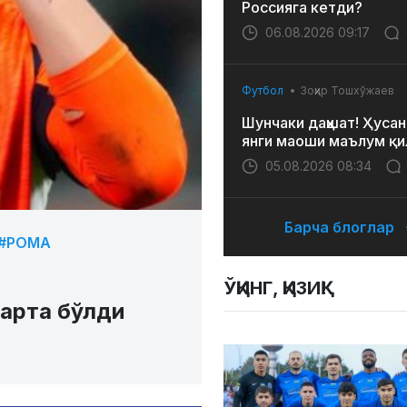
Россияга кетди?
06.08.2026 09:17
Футбол
Зоҳир Тошхўжаев
Шунчаки даҳшат! Ҳусан
янги маоши маълум қи
05.08.2026 08:34
Барча блоглар
#РОМА
ЎҚИНГ, ҚИЗИҚ!
арта бўлди