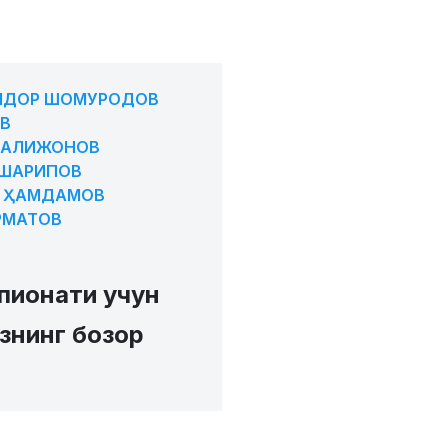
ЛДОР ШОМУРОДОВ
В
 АЛИЖОНОВ
ШАРИПОВ
 ҲАМДАМОВ
РМАТОВ
пионати учун
знинг бозор