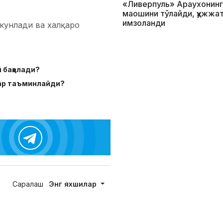
«Ливерпуль» Араухонинг
маошини тўлайди, ҳужжа
имзоланди
кунлади ва халқаро
 баҳолади?
лар таъминлайди?
Саралаш
Энг яхшилар