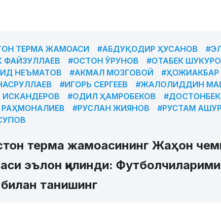
ТОН ТЕРМА ЖАМОАСИ
#АБДУҚОДИР ҲУСАНОВ
#Э
К ФАЙЗУЛЛАЕВ
#ОСТОН ЎРУНОВ
#ОТАБЕК ШУКУРО
ИД НЕЪМАТОВ
#АКМАЛ МОЗГОВОЙ
#ҲОЖИАКБАР
НАСРУЛЛАЕВ
#ИГОРЬ СЕРГЕЕВ
#ЖАЛОЛИДДИН МА
 ИСКАНДЕРОВ
#ОДИЛ ҲАМРОБЕКОВ
#ДОСТОНБЕК
 РАҲМОНАЛИЕВ
#РУСЛАН ЖИЯНОВ
#РУСТАМ АШУ
СУПОВ
стон терма жамоасининг Жаҳон чем
маси эълон қилинди: Футболчиларими
 билан танишинг
6 03:53
Bilolbek Imomov
0
Футбол