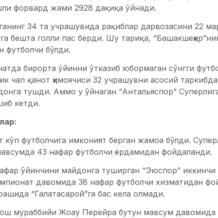
шли форвард жами 2928 дақиқа ўйнади.
анинг 34 та учрашувида рақиблар дарвозасини 22 мар
а бешта голли пас берди. Шу тариқа, “Башакшеҳир”ни
ан футболчи бўлди.
натда бирорта ўйинни ўтказиб юбормаган сўнгги футб
к чап қанот ҳимоячиси 32 учрашувни асосий таркибда
донга тушди. Аммо у ўйнаган “Антальяспор” Суперлиг
шиб кетди.
лар:
г кўп футболчига имконият берган жамоа бўлди. Супер
мавсумда 43 нафар футболчи ёрдамидан фойдаланди.
нафар ўйинчини майдонга туширган “Эюспор” иккинчи 
емпионат давомида 38 нафар футболчи хизматидан фой
ашида “Галатасарой”га бас кела олмади.
бош мураббийи Жоау Перейра бутун мавсум давомида 