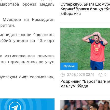
маротаба бронза медаль
Суперклуб: Бизга Шомур
беринг! Ўрнига бошқа тў
юборамиз
ол Муродов ва Рамзиддин
ритган.
монидан юқори баҳоланган.
раббий унвони ва "Эл-юрт
га ихтисослашган олимпия
тон терма жамоалари учун
Футбол
07.08.2026 08:16
0
таҳкам сиҳат-саломатлик,
Родрининг "Барса"даги 
маълум бўлди