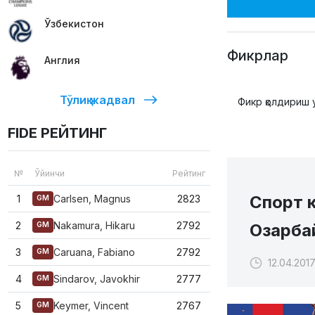
Ўзбекистон
Фикрлар
Англия
Тўлиқ жадвал
Фикр қолдириш 
FIDE РЕЙТИНГ
№
Ўйинчи
Рейтинг
Спорт 
1
Carlsen, Magnus
2823
GM
2
Nakamura, Hikaru
2792
Озарба
GM
3
Caruana, Fabiano
2792
GM
12.04.2017
4
Sindarov, Javokhir
2777
GM
5
Keymer, Vincent
2767
GM