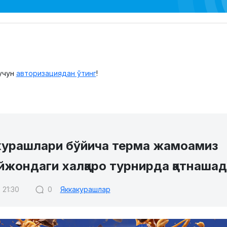
учун
авторизациядан ўтинг
!
курашлари бўйича терма жамоамиз
йжондаги халқаро турнирда қатнашад
 21:30
0
Яккакурашлар