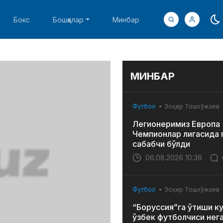
Бокс
Бошқалар
Минбар
МИНБАР
Футбол
Зоҳир Тошхўжаев
Легионеримиз Европа
Чемпионлар лигасида 
сабабчи бўлди
06.08.2026 10:36
Футбол
Зоҳир Тошхўжаев
“Боруссия”га ўтиши к
ўзбек футболчиси нег