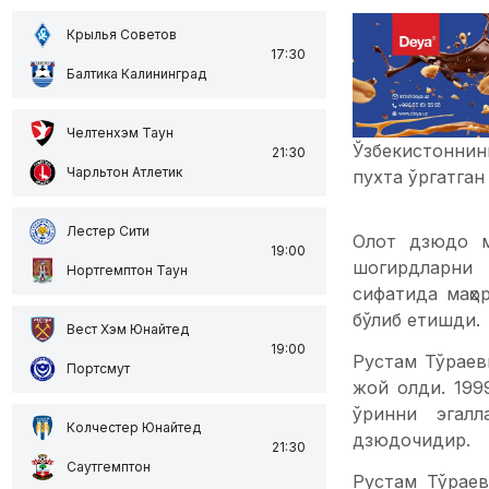
Крылья Советов
17:30
Балтика Калининград
Челтенхэм Таун
Ўзбекистоннин
21:30
Чарльтон Атлетик
пухта ўргатган
Лестер Сити
Олот дзюдо м
19:00
шогирдларни 
Нортгемптон Таун
сифатида маҳо
бўлиб етишди.
Вест Хэм Юнайтед
19:00
Рустам Тўраев
Портсмут
жой олди. 199
ўринни эгалл
Колчестер Юнайтед
дзюдочидир.
21:30
Саутгемптон
Рустам Тўрае