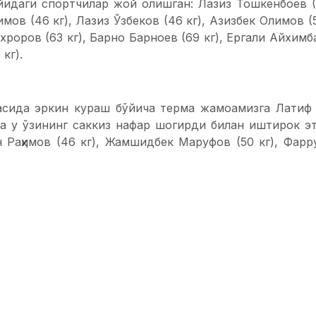
йидаги спортчилар жой олишган: Лазиз Тошкенбоев (4
имов (46 кг), Лазиз Ўзбеков (46 кг), Азизбек Олимов (
хроров (63 кг), Барно Барноев (69 кг), Ергали Айхим
кг).
сида эркин кураш бўйича терма жамоамизга Латиф 
а у ўзининг саккиз нафар шогирди билан иштирок эт
н Раҳимов (46 кг), Жамшидбек Маруфов (50 кг), Фарр
, Жамшид Абдуфаттохов (76 кг), Шоҳжаҳон Авазов (76 кг
собақада ўсмирлар терма жамоамиз ҳам қатнашади. М
ўйича терма жамоамизга тажрибали мураббий Ра
ассис халқаро турнирга саккиз нафар спортчини 
кг), Илҳом Баҳромов (55 кг), Тўрабек Тиркашев (60 кг),
урадов (74 кг), Абубакр Алимов (74 кг), Эрмат Ш
кг).