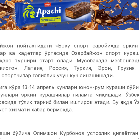
айжон пойтахтидаги «Боку спорт саройи»да эрки
лар ва кадетлар ўртасида Озарбайжон спорт кураш
лқаро турнири старт олади. Мусобақада мезбонлар
екистон, Латвия, Россия, Туркия, Эрон, Грузия
 спортчилар ғолиблик учун куч синашишади.
ига кўра 13-14 апрель кунлари юнон-рум кураши бўйи
кунлари эркин курашчилар гиламга чиқишади. Ўзбе
фасида тўлиқ таркиб билан иштирок этади. Бу ҳақда 
уот хизмати хабар бермоқда.
аши бўйича Олимжон Қурбонов устозлик қилаётган