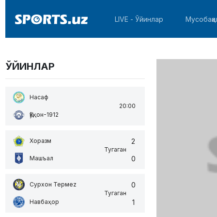
LIVE - Ўйинлар
Мусобақа
ЎЙИНЛАР
Насаф
20:00
Қўқон-1912
2
Хоразм
Тугаган
0
Машъал
0
Сурхон Термеz
Тугаган
1
Навбаҳор