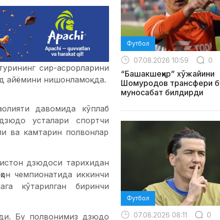
Футбол
07.08.2026 10:59
0
турининг сир-асрорларини
“Башакшеҳир” хўжайини
уд айёмини нишонламоқда.
Шомуродов трансфери б
муносабат билдирди
аолияти давомида кўплаб
 дзюдо усталари спортчи
ли ва камтарин полвонлар
кистон дзюдоси тарихидан
ҳон чемпионатида иккинчи
ага кўтарилган биринчи
Футбол
07.08.2026 08:11
0
ади. Бу полвонимиз дзюдо