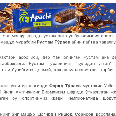
г энг машҳур дзюдо усталарига ушбу олимпия спорт 
 машҳур мураббий
Рустам Тўраев
айни пайтда тавалл
актаби асосчиси, деб тан олинган Рустам ака ф
тарбиялади. Рустам Тўраевнинг "қўлидан ўтган"
ратли бўлибгина қолмай, юксак маънавиятли, тарбия
нинг ўғли ва шогирди
Фарҳод Тўраев
мустақил Ўзбе
9 йили Англиянинг Бирменгем шаҳрида ўтказилган жа
аган бу спортчимиз жаҳон чемпионатида шоҳсуп
внинг энг машҳур шогирди
Ришод Соб
иров ҳисоблан