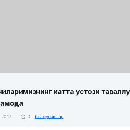
иларимизнинг катта устози таваллу
амоқда
 20:17
0
Яккакурашлар