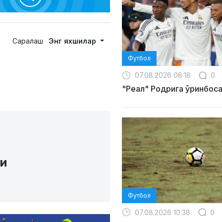
Саралаш
Энг яхшилар
Футбол
07.08.2026 08:18
0
"Реал" Родрига ўринбос
и
Футбол
07.08.2026 10:38
0