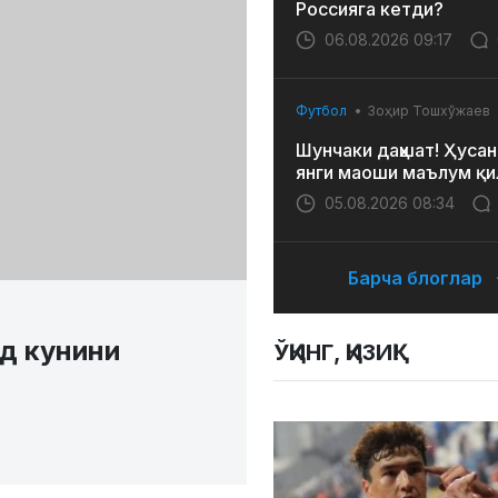
Россияга кетди?
06.08.2026 09:17
Футбол
Зоҳир Тошхўжаев
Шунчаки даҳшат! Ҳусан
янги маоши маълум қи
05.08.2026 08:34
Барча блоглар
д кунини
ЎҚИНГ, ҚИЗИҚ!