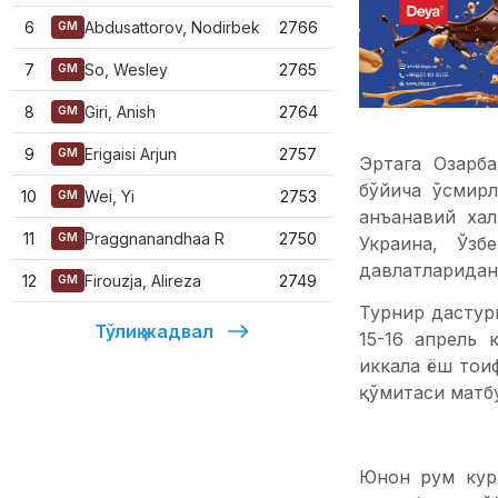
6
Abdusattorov, Nodirbek
2766
GM
7
So, Wesley
2765
GM
8
Giri, Anish
2764
GM
9
Erigaisi Arjun
2757
GM
Эртага Озарб
бўйича ўсмир
10
Wei, Yi
2753
GM
анъанавий ха
11
Praggnanandhaa R
2750
GM
Украина, Ўзб
давлатларидан
12
Firouzja, Alireza
2749
GM
Турнир дастур
Тўлиқ жадвал
15-16 апрель 
иккала ёш тои
қўмитаси матб
Юнон рум кур