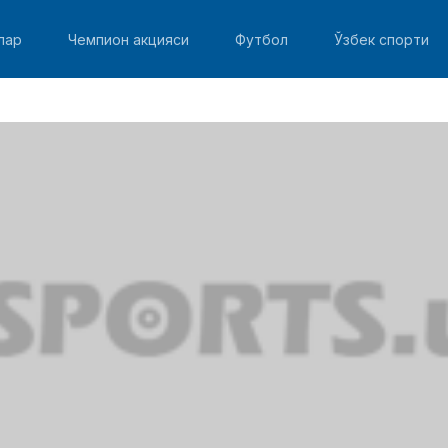
лар
Чемпион акцияси
Футбол
Ўзбек спорти