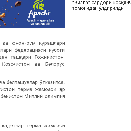
“Вилла” сардори босқин
томонидан ўлдирилди
н ва юнон-рум курашлари
лари федерацияси кубоги
дан ташқари Тожикистон,
, Қозоғистон ва Белорус
ча беллашувлар ўтказилса,
кистон терма жамоаси ҳар
Ўзбекистон Миллий олимпия
 кадетлар терма жамоаси