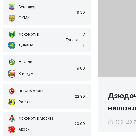
Бунедкор
19:30
ОКМК
2
Локомотив
Тугаган
1
Динамо
Нефтчи
19:00
Қизилқум
ЦСКА Москва
Дзюдоч
22:30
Ростов
нишонл
Локомотив Москва
13.04.2017
20:00
Акрон