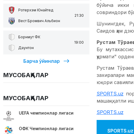
бўйича икки 
Ротерхэм Юнайтед
совриндори бўл
21:30
Вест Бромвич Альбион
Шунингдек, Р
Саидов ҳам дзю
Борнмут ФК
Рустам Тўрае
19:00
Даунтон
Бу мутахассис
ҳурмати" орден
Барча ўйинлар
Рустам Тўраев
МУСОБАҚАЛАР
захиралари ма
юқори савияли
SPORTS.uz
пор
МУСОБАҚАЛАР
машаққатли иш
SPORTS.uz
UEFA чемпионлар лигаси
ОФК Чемпионлар лигаси
SPORTS.uz'