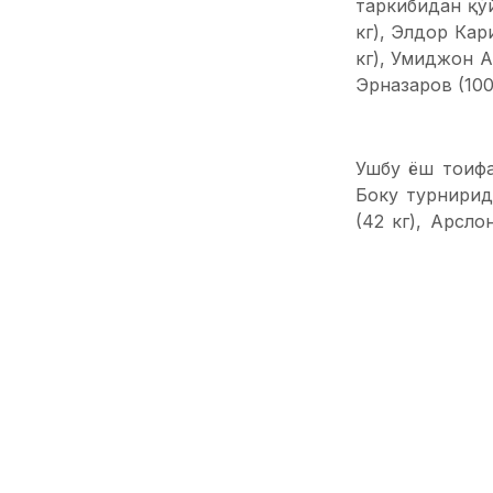
таркибидан қў
кг), Элдор Кар
кг), Умиджон А
Эрназаров (100 
Ушбу ёш тоифа
Боку турнирид
(42 кг), Арсло
Ёқубов (58 кг)
(85 кг).
Шунингдек, му
рум кураши б
қилади. Мутах
Ортиқбоев (50 
Жалгас Бердим
Ибрагимов (120 