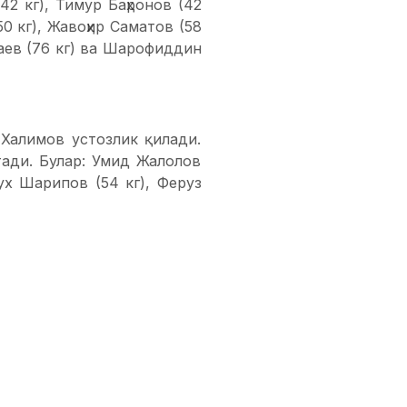
2 кг), Тимур Баҳронов (42
50 кг), Жавоҳир Саматов (58
баев (76 кг) ва Шарофиддин
Халимов устозлик қилади.
ади. Булар: Умид Жалолов
ух Шарипов (54 кг), Феруз
) ва Муҳаммадрасул Раҳимов
азкур ёш тоифасида юнон-
вшан Рўзиқулов бошчилик
жалб қилди. Булар: Жасур
 Маҳмуд Бахшиллоев (66 кг),
ерматов (84 кг) ва Аббос