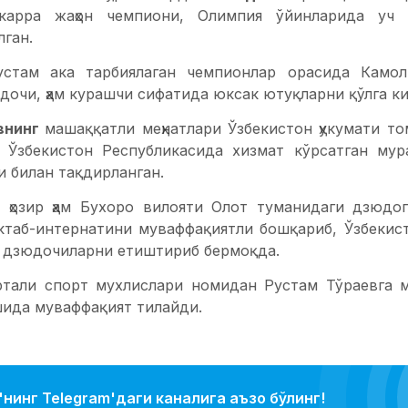
карра жаҳон чемпиони, Олимпия ўйинларида уч 
ган.
устам ака тарбиялаган чемпионлар орасида Кам
дочи, ҳам курашчи сифатида юксак ютуқларни қўлга ки
внинг
машаққатли меҳнатлари Ўзбекистон ҳукумати то
 Ўзбекистон Республикасида хизмат кўрсатган му
и билан тақдирланган.
 ҳозир ҳам Бухоро вилояти Олот туманидаги дзюдо
ктаб-интернатини муваффақиятли бошқариб, Ўзбекис
 дзюдочиларни етиштириб бермоқда.
тали спорт мухлислари номидан Рустам Тўраевга мус
ида муваффақият тилайди.
нинг Telegram'даги каналига аъзо бўлинг!