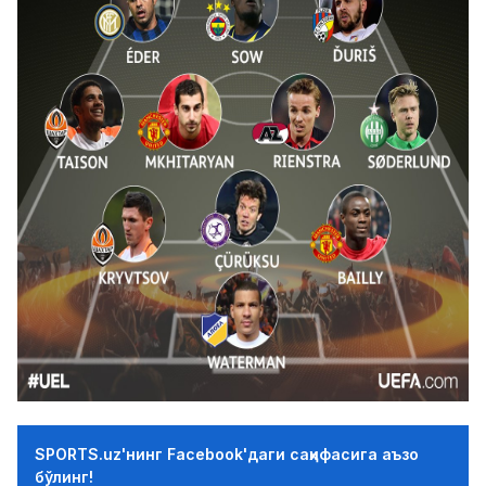
SPORTS.uz'нинг Facebook'даги саҳифасига аъзо
бўлинг!