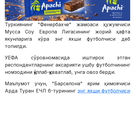
Туркиянинг "Фенербахче" жамоаси ҳужумчиси
Мусса Соу Европа Лигасининг жорий ҳафта
якунларига кўра энг яхши футболчиси деб
топилди.
УЕФА сўровномасида иштирок этган
респондентларнинг аксарияти ушбу футболчининг
номзодини қўллаб-қувватлаб, унга овоз берди.
Маълумот учун, "Барселона" ярим ҳимоячиси
Арда Туран ЕЧЛ 6-турининг
энг яхши футболчиси
деб топилганди
.
SPORTS.uz'нинг Facebook'даги саҳифасига аъзо
бўлинг!
ФИКР ҚОЛДИРИШ