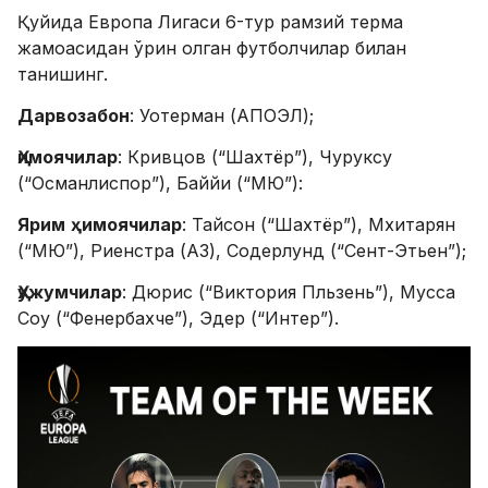
Қуйида Европа Лигаси 6-тур рамзий терма
жамоасидан ўрин олган футболчилар билан
танишинг.
Дарвозабон
: Уотерман (АПОЭЛ);
Ҳимоячилар
: Кривцов (“Шахтёр”), Чуруксу
(“Османлиспор”), Баййи (“МЮ”):
Ярим
ҳимоячилар
: Тайсон (“Шахтёр”), Мхитарян
(“МЮ”), Риенстра (АЗ), Содерлунд (“Сент-Этьен”);
Ҳужумчилар
: Дюрис (“Виктория Пльзень”), Мусса
Соу (“Фенербахче”), Эдер (“Интер”).