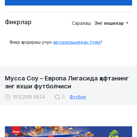
Фикрлар
Саралаш
Энг яхшилар
Фикр қолдириш учун
авторизациядан ўтинг
!
Мусса Соу – Европа Лигасида ҳафтанинг
энг яхши футболчиси
10.12.2016 09:24
0
Футбол