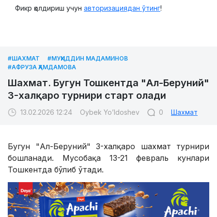
Фикр қолдириш учун
авторизациядан ўтинг
!
#ШАХМАТ
#МУҲИДДИН МАДАМИНОВ
#АФРУЗА ҲАМДАМОВА
Шахмат. Бугун Тошкентда "Ал-Беруний"
3-халқаро турнири старт олади
13.02.2026 12:24
Oybek Yo’ldoshev
0
Шахмат
Бугун "Ал-Беруний" 3-халқаро шахмат турнири
бошланади. Мусобақа 13-21 февраль кунлари
Тошкентда бўлиб ўтади.