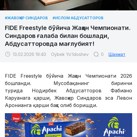
#ЖАВОҲИР СИНДАРОВ
#ИСЛОМ АБДУСАТТОРОВ
FIDE Freestyle бўйича Жаҳон Чемпионати.
Синдаров ғалаба билан бошлади,
Абдусатторовда мағлубият!
13.02.2026 19:40
Oybek Yo’ldoshev
0
Шахмат
FIDE Freestyle бўйича Жаҳон Чемпионати 2026
бошланди. Мусобақанинг биринчи
турида Нодирбек Абдусатторов Фабиано
Каруанага қарши, Жавоҳир Синдаров эса Левон
Аронианга қарши баҳс олиб боришди.