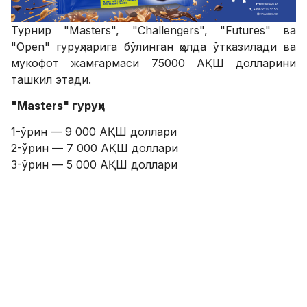
Турнир "Masters", "Challengers", "Futures" ва
"Open" гуруҳларига бўлинган ҳолда ўтказилади ва
мукофот жамғармаси 75000 АҚШ долларини
ташкил этади.
"Masters" гуруҳи
1-ўрин — 9 000 АҚШ доллари
2-ўрин — 7 000 АҚШ доллари
3-ўрин — 5 000 АҚШ доллари