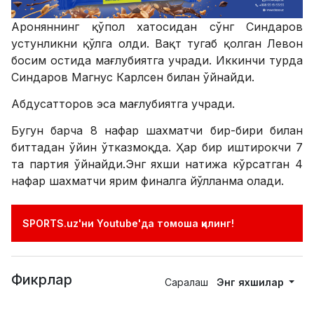
Ароняннинг қўпол хатосидан сўнг Синдаров
устунликни қўлга олди. Вақт тугаб қолган Левон
босим остида мағлубиятга учради. Иккинчи турда
Синдаров Магнус Карлсен билан ўйнайди.
Абдусатторов эса мағлубиятга учради.
Бугун барча 8 нафар шахматчи бир-бири билан
биттадан ўйин ўтказмоқда. Ҳар бир иштирокчи 7
та партия ўйнайди.Энг яхши натижа кўрсатган 4
нафар шахматчи ярим финалга йўлланма олади.
SPORTS.uz'ни Youtube'да томоша қилинг!
Фикрлар
Саралаш
Энг яхшилар