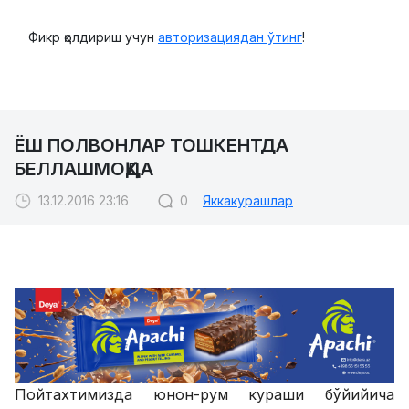
Фикр қолдириш учун
авторизациядан ўтинг
!
ЁШ ПОЛВОНЛАР ТОШКЕНТДА
БЕЛЛАШМОҚДА
13.12.2016 23:16
0
Яккакурашлар
Пойтахтимизда юнон-рум кураши бўйийича