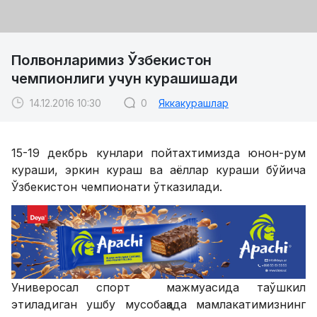
Полвонларимиз Ўзбекистон
чемпионлиги учун курашишади
14.12.2016 10:30
0
Яккакурашлар
15-19 декбрь кунлари пойтахтимизда юнон-рум
кураши, эркин кураш ва аёллар кураши бўйича
Ўзбекистон чемпионати ўтказилади.
Универосал спорт мажмуасида таўшкил
этиладиган ушбу мусобақада мамлакатимизнинг