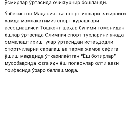
ўсмирлар ўртасида очиқ турнир бошланди.
Ўзбекистон Маданият ва спорт ишлари вазирлиги
ҳамда мамлакатимиз спорт курашлари
ассоциацияси Тошкент шаҳар бўлими томонидан
ёшлар ўртасида Олимпия спорт турларини янада
оммалаштириш, улар ўртасидан истеъдодли
спортчиларни саралаш ва терма жамоа сафига
қўшиш мақсадида ўтказилаётган “Ёш ботирлар”
мусобақасида юзга яқин ёш полвонлар олти вазн
тоифасида ўзаро беллашмоқда.
- Мазкур мусобақадан кўзланган асосий мақсад
навқирон авлоднинг спорт билан мунтазам
шуғулланиб, ўз саломатликларини янада
яхшилаш ва ўз маҳоратларини кўрсатишга имкон
яратишдир, – дейди Ўзбекистон спорт курашлари
ассциацияси Тошкент шаҳар бўлими раиси