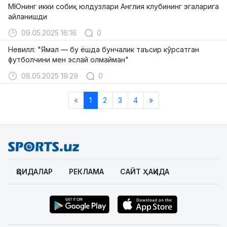
МЮнинг икки собиқ юлдузлари Англия клубининг эгаларига
айланишди
09.05.2025 16:16
0
Невилл: "Ямал — бу ёшда бунчалик таъсир кўрсатган
футболчини мен эслай олмайман"
08.05.2025 19:29
0
«
1
2
3
4
»
ҚОИДАЛАР
РЕКЛАМА
САЙТ ҲАҚИДА