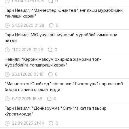
06.04.2026 01:15
0
Гари Невилл: "Манчестер Юнайтед" энг яхши мураббийни
танлаши керак"
24.02.2026 01:28
0
Гари Невилл МЮ учун энг муносиб мураббий кимлигини
айтди
11.02.2026 02:28
0
Невилл: "Кэррик мавсум охирида жамоани топ-
мураббийга топшириши керак"
26.01.2026 03:10
0
"Манчестер Юнайтед" афсонаси "Ливерпуль" парчаланиб
бораётганини огоҳлантирди
07.12.2025 18:58
0
Гари Невилл: "Доннарумма "Сити"га катта таъсир
кўрсатмоқда"
22.09.2025 21:44
0