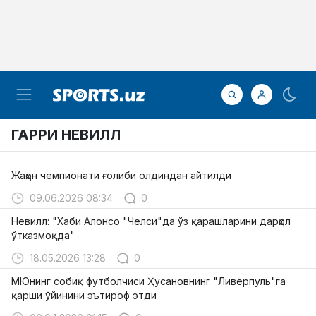
ГАРРИ НЕВИЛЛ
Жаҳон чемпионати ғолиби олдиндан айтилди
09.06.2026 08:34
0
Невилл: "Хаби Алонсо "Челси"да ўз қарашларини дарҳол
ўтказмоқда"
18.05.2026 13:28
0
МЮнинг собиқ футболчиси Ҳусановнинг "Ливерпуль"га
қарши ўйинини эътироф этди